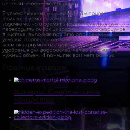
цепочки из одинаковых фишек.
В увлекательных
мини-играх
вам придется не
только поломать голову над мудреными
задачками, но и сделать много полезных дел:
пересадить рыбок из загрязненных аквариумов
в чистые, выполняя при это определенные
условия, провести от компрессора воздух ко
всем аквариумам или добавить в воду
удобрения для водорослей, четко рассчитав
нужный объем. И помните: вам нет равных!
Похожие товары
Химеры. Смертельное
лекарство
Секретная экспедиция.