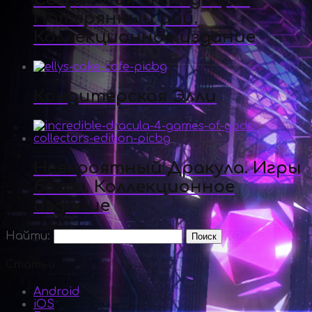
Потерянный рай.
Коллекционное издание
Кондитерская Элли
Невероятный Дракула. Игры
богов. Коллекционное
издание
Найти:
Статьи
Android
iOS