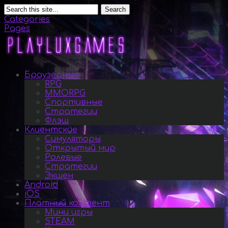
Search
Categories
Pages
Браузерные
RPG
MMORPG
Спортивные
Стратегии
Флэш
Клиентские
Симуляторы
Открытый мир
Ролевые
Стратегии
Экшен
Android
iOS
Платный контент
Мини игры
STEAM