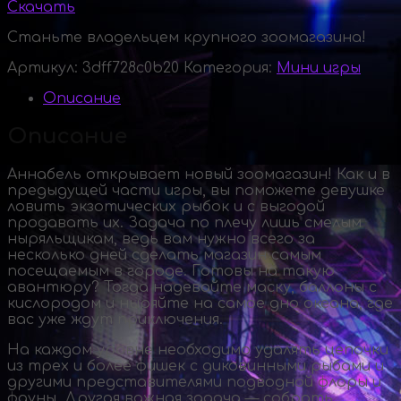
Скачать
Станьте владельцем крупного зоомагазина!
Артикул:
3dff728c0b20
Категория:
Мини игры
Описание
Описание
Аннабель открывает новый зоомагазин! Как и в
предыдущей части игры, вы поможете девушке
ловить экзотических рыбок и с выгодой
продавать их. Задача по плечу лишь смелым
ныряльщикам, ведь вам нужно всего за
несколько дней сделать магазин самым
посещаемым в городе. Готовы на такую
авантюру? Тогда надевайте маску, баллоны с
кислородом и ныряйте на самое дно океана, где
вас уже ждут приключения.
На каждом уровне необходимо удалять цепочки
из трех и более фишек с диковинными рыбами и
другими представителями подводной флоры и
фауны. Другая важная задача — собрать