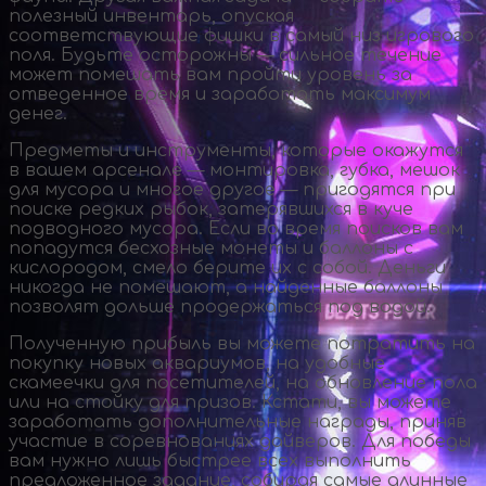
полезный инвентарь, опуская
соответствующие фишки в самый низ игрового
поля. Будьте осторожны — сильное течение
может помешать вам пройти уровень за
отведенное время и заработать максимум
денег.
Предметы и инструменты, которые окажутся
в вашем арсенале — монтировка, губка, мешок
для мусора и многое другое — пригодятся при
поиске редких рыбок, затерявшихся в куче
подводного мусора. Если во время поисков вам
попадутся бесхозные монеты и баллоны с
кислородом, смело берите их с собой. Деньги
никогда не помешают, а найденные баллоны
позволят дольше продержаться под водой.
Полученную прибыль вы можете потратить на
покупку новых аквариумов, на удобные
скамеечки для посетителей, на обновление пола
или на стойку для призов. Кстати, вы можете
заработать дополнительные награды, приняв
участие в соревнованиях дайверов. Для победы
вам нужно лишь быстрее всех выполнить
предложенное задание, собирая самые длинные