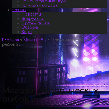
Компьютерные игры
Консольные игры
Чтиво
Новости
Вокруг игр
Прохождения
Обзоры
Коды
Главная
»
Мини игры
»
Магазин тропических
рыбок 2
»
Магазин тропических
рыбок 2