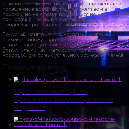
там монет. Карта, на которой отмечены все
посещенные вами места, поможет вам в
поисках, но не стоит полагаться на нее
полностью – большую часть работы вам
придется проделать самостоятельно.
Бонусный контент, прилагаемый к этому
коллекционному изданию игры, содержит
дополнительную главу и некоторые
дополнительные материалы, которые станут
наградой для самых успешных исследователей!
Похожие товары
Мрачные истории.
Грейвитч. Коллекционное
издание