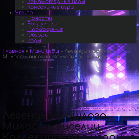
Компьютерные игры
Консольные игры
Чтиво
Новости
Вокруг игр
Прохождения
Обзоры
Коды
Главная
»
Мини игры
»
Легенды прошлого.
Милость виселиц. Коллекционное издание
»
Легенды прошлого.
Милость виселиц.
Коллекционное издание