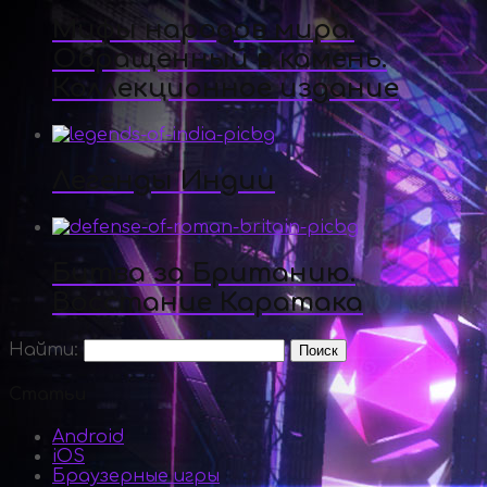
Мифы народов мира.
Обращенный в камень.
Коллекционное издание
Легенды Индии
Битва за Британию.
Восстание Каратака
Найти:
Статьи
Android
iOS
Браузерные игры