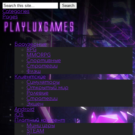
Search
Categories
Pages
Браузерные
RPG
MMORPG
Спортивные
Стратегии
Флэш
Клиентские
Симуляторы
Открытый мир
Ролевые
Стратегии
Экшен
Android
iOS
Платный контент
Мини игры
STEAM