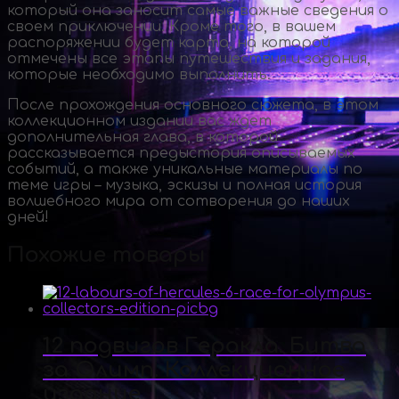
который она заносит самые важные сведения о
своем приключении. Кроме того, в вашем
распоряжении будет карта, на которой
отмечены все этапы путешествия и задания,
которые необходимо выполнить.
После прохождения основного сюжета, в этом
коллекционном издании вас ждет
дополнительная глава, в которой
рассказывается предыстория описываемых
событий, а также уникальные материалы по
теме игры – музыка, эскизы и полная история
волшебного мира от сотворения до наших
дней!
Похожие товары
12 подвигов Геракла. Битва
за Олимп. Коллекционное
издание