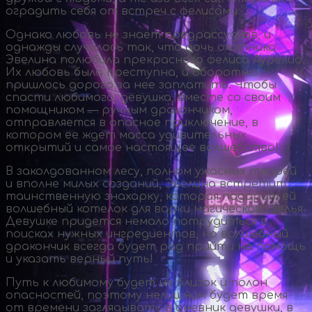
оградить себя от встреч с фелисами.
Однако любовь не знает предрассудков, и
однажды случилось так, что дочь охотника
Эвелина полюбила прекрасного фелиса Аурелио.
Их любовь была преступна, и оборотню
пришлось дорого за нее заплатить. Чтобы
спасти любимого, девушка, вместе со своим
помощником — ручным дракончиком,
отправляется в опасное приключение, в
котором ее ждет масса удивительных
открытий и самое настоящее волшебство!
В заколдованном лесу, полном ужасных тварей
и вполне милых созданий, Эвелина встретит
таинственную знахарку, которая подарит ей
волшебный котелок для варки магического зелья.
Девушке придется немало потрудиться в
поисках нужных ингредиентов, но волшебный
дракончик всегда будет рад прийти на помощь
и указать верный путь!
Путь к любимому будет не близок и полон
опасностей, поэтому нелишним будет время
от времени заглядывать в дневник девушки, в