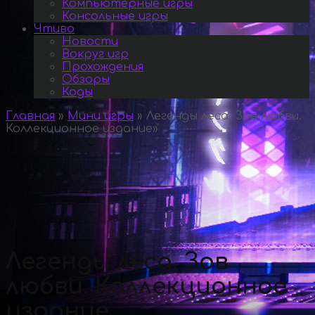
Компьютерные игры
Консольные игры
Чтиво
Новости
Вокруг игр
Прохождения
Обзоры
Коды
Главная
»
Мини игры
»
Легенды леса. Зов любви.
Коллекционное издание
»
Легенды леса. Зов
любви. Коллекционное
издание