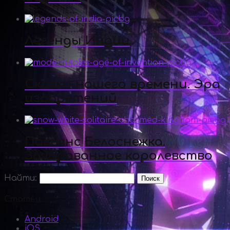
Легенды Индии
Сказки нашего времени. Эра
изобретений
Пасьянс Белоснежка.
Зачарованное королевство
Найти:
Статьи
Android
iOS