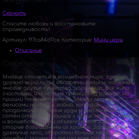
Скачать
Спасите любовь и восстановите
справедливость!
Артикул:
ff7ca84d11ce
Категория:
Мини игры
Описание
Описание
Многие столетия в волшебном мире, где
дружно жили люди,
оборотни-фелисы
, гоблины и
многие другие существа, царил мир. Все жили
счастливо, и никто не помышлял о вражде, но
пришли темные времена. Между людьми и
фелисами началась война, которая
продолжалась многие годы и унесла жизни
сотен отважных воинов с обеих сторон. Магия
и волшебство были объявлены вне закона,
старые боги изгнаны из храмов. Загнанные в
дремучие леса, оборотни больше не искали
дружбы с людьми, а те изо всех сил старались