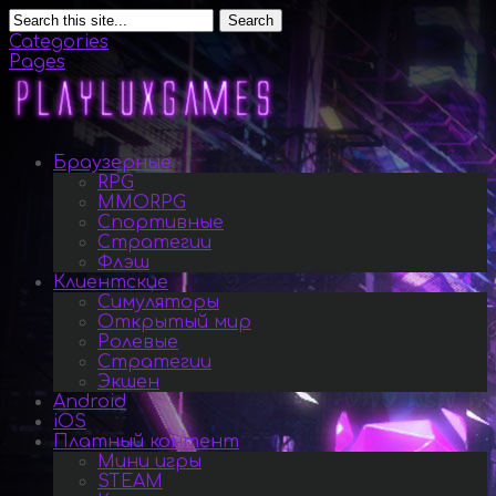
Search
Categories
Pages
Браузерные
RPG
MMORPG
Спортивные
Стратегии
Флэш
Клиентские
Симуляторы
Открытый мир
Ролевые
Стратегии
Экшен
Android
iOS
Платный контент
Мини игры
STEAM