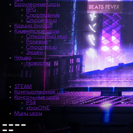
Браузерные игры
RPG
Спортивные
Стратегии
Казино онлайн
Клиентские игры
Открытый мир
Ролевые
Стратегии
Экшен
Чтиво
Новости
Товары
STEAM
Компьютерные игры
Консольные игры
PS4
xboxONE
Мини игры