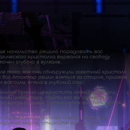
аше начальство решило порадовать вас
агического кристалла вырвался на свободу
чен глубоко в вулкане.
ле того, как они обнаружили заветный кристалл
е бог Атахтар решил взяться за старое, призвав
се силы, впала в глубокий сон.
альные семена и вырастить новый кристалл,
зный инвентарь. Найти его вы сможете на
нако среди пыльных артефактов вам попадутся
т готова снова и снова находить для вас
гадочных миров, откройте карту. Она