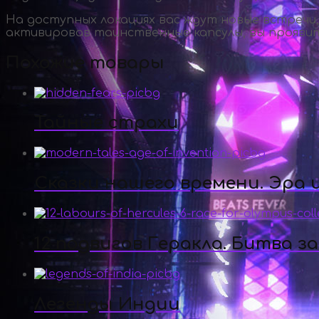
На доступных локациях вас ждут новые встречи,
активировав таинственные капсулы, вы проявите
Похожие товары
Тайные страхи
Сказки нашего времени. Эра
12 подвигов Геракла. Битва з
Легенды Индии