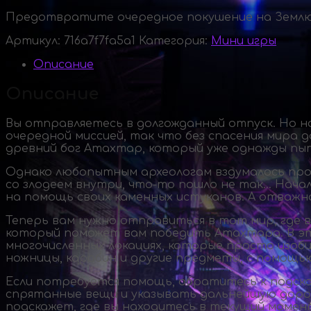
Предотвратите очередное покушение на Землю
Артикул:
716a7f7fa5a1
Категория:
Мини игры
Описание
Описание
Вы отправляетесь в долгожданный отпуск. Но 
очередной миссией, так что без спасения мира 
древний бог Атахтар, который уже однажды пыта
Однако любопытным археологам вздумалось пров
со злодеем внутри,
что-то
пошло не так… Начало
на помощь своих каменных истуканов. А отважная
Теперь вам нужно отправиться в тот мир, где 
который поможет вам победить Атахтара. В эт
многочисленных локациях, которые просто изоб
ножницы, карабин и другие предметы, с помощь
Если потребуется помощь, обратитесь к подсказ
спрятанные вещи и указывать дальнейшую дорог
подскажет, где вы находитесь в текущий момент