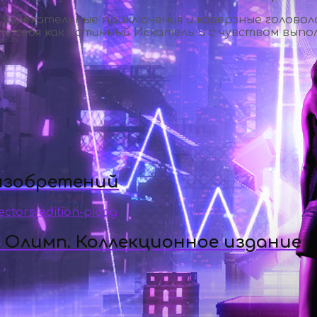
 увлекательные приключения и каверзные голово
 себя как истинный Искатель и с чувством выпол
 изобретений
а Олимп. Коллекционное издание