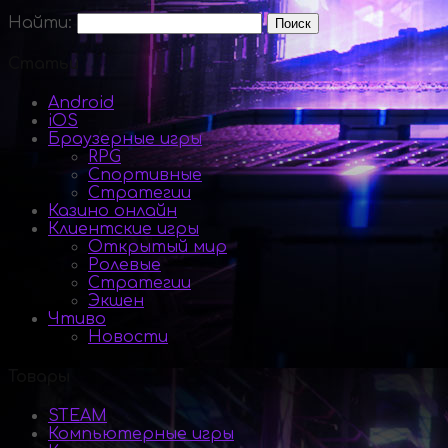
Найти:
Статьи
Android
iOS
Браузерные игры
RPG
Спортивные
Стратегии
Казино онлайн
Клиентские игры
Открытый мир
Ролевые
Стратегии
Экшен
Чтиво
Новости
Товары
STEAM
Компьютерные игры