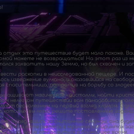
!
на отдых это путешествие будет мало похоже. В
домой можете не возвращаться! На этот раз из м
лся захватить нашу Землю, но был схвачен и зато
ести раскопки в неисследованной пещере. И пос
сь извержение вулкана, и оказавшийся на свобод
 спасительница, потратив на борьбу со злодеем в
выращивают магические кристаллы, найти крист
ом нелегком путешествии вам понадобится поле
илуют бесполезным на первый взгляд хламом. Од
ю которых вы легко решите поставленные задачи.
ке. Зарядившись за считанные секунды, она буде
у. А если потеряетесь в мрачных лабиринтах за
 и куда лучше отправиться в ближайшее время.