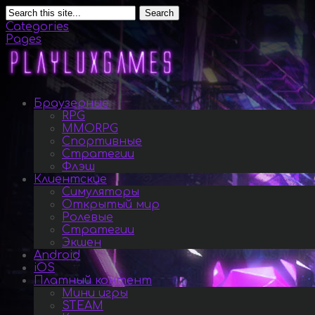
Search
Categories
Pages
Браузерные
RPG
MMORPG
Спортивные
Стратегии
Флэш
Клиентские
Симуляторы
Открытый мир
Ролевые
Стратегии
Экшен
Android
iOS
Платный контент
Мини игры
STEAM