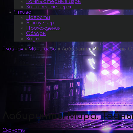
Компьютерные игры
Консольные игры
Чтиво
Новости
Вокруг игр
Прохождения
Обзоры
Коды
Главная
»
Мини игры
»
Лабиринты Мира. Тайны Ос
Лабиринты Мира. Тайны
Скачать