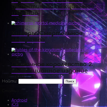
Роуз Риддл. Сказочный
детектив. Коллекционное
издание
Химеры. Смертельное
лекарство
Сказочное королевство 2.
Коллекционное издание
Найти:
Статьи
Android
iOS