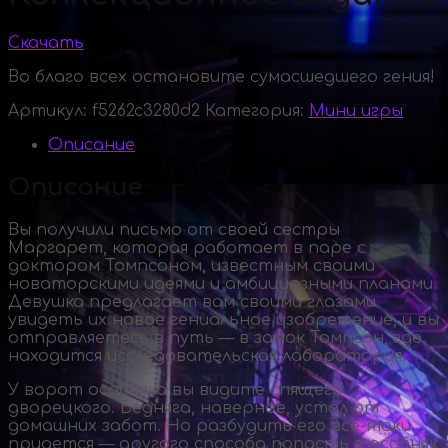
Скачать
Во благо всех остановите сумасшедшего гения!
Артикул:
f5262c3280d2
Категория:
Мини игры
Описание
Описание
Вы получили письмо от своей сестры
Маргарет, которая работает в паре с
доктором Томпсоном, известным своими
новаторскими идеями и амбициозными планами.
Девушка предлагает вам своими глазами
увидеть их новое гениальное изобретение, и вы
отправляетесь в путь — в замок Томпсон, где
находится исследовательская лаборатория.
У ворот особняка вы видите спящего
дворецкого. Бедняга, наверное, устал от
домашних забот. Но разбудить его
все-таки
придется — другого способа попасть в особняк