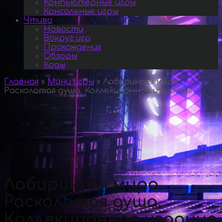
Компьютерные игры
Консольные игры
Чтиво
Новости
Вокруг игр
Прохождения
Обзоры
Коды
Главная
»
Мини игры
»
Лабиринты мира.
Расколотая душа. Коллекционное издание
»
Лабиринты мира.
Расколотая душа.
Коллекционное издание