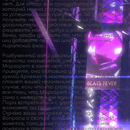
нет. Для этого вам понадобится колокольчик,
который можно получить в качестве награды
за успешный поиск предметов. За дело! Чтобы
получить некоторые объекты из списка, нужны
дополнительные действия. Например,
разрезать ножом арбуз и разбить молотком
бочку, чтобы достать то, что лежит внутри,
или добавить перо на шляпу и череп — на
пиратский флаг.
Разбуженный вами дворецкий сообщает
новости: оказывается, уже несколько дней как
Маргарет в замке нет. На случай, если вы
приедете, она оставила для вас коробку с
куклой Арлекин — мастерица на все руки, она
станет вашей незаменимой помощницей в
случае, если
что-то
сломается. Странно
все-таки
, что Маргарет нет, ведь сестра
сама с нетерпением ждала вашей встречи!
Пора встретиться с доктором Томпсоном,
возможно, он прольет свет на происходящее…
Однако ваши ожидания не оправдались.
Вопросы о сестре остались без ответа. И
кажется, само ваше присутствие в замке
доктору в тягость: он явно
что-то
скрывает.