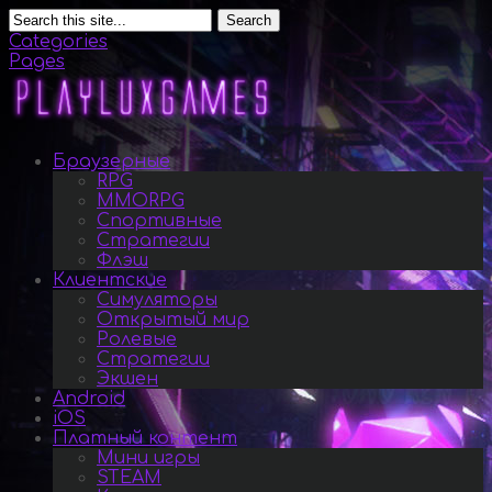
Search
Categories
Pages
Браузерные
RPG
MMORPG
Спортивные
Стратегии
Флэш
Клиентские
Симуляторы
Открытый мир
Ролевые
Стратегии
Экшен
Android
iOS
Платный контент
Мини игры
STEAM