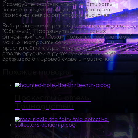
Исследуйте особняк, чтобы найти хоть
какие-то
зацепки, ведущие к Маргарет.
Возможно, сейчас от этого зависит ее жизнь.
Выбирайте комфортный режим прохождения —
"Обычный", "Продвинутый", "Для самых
отчаянных" или "Режим пользователя", который
можно настроить самостоятельно, — и
приступайте к игре. Не дайте вашей сестре
стать орудием в руках сумасшедшего ученого,
грезящего о мировой славе и признании!
Похожие товары
Проклятый отель.
Тринадцатый