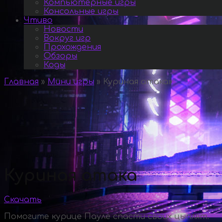
Компьютерные игры
Консольные игры
Чтиво
Новости
Вокруг игр
Прохождения
Обзоры
Коды
Главная
»
Мини игры
»
Куриная атака
»
Куриная атака
Скачать
Помогите курице Пауле спасти своих цыплят.