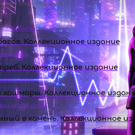
емало радости и веселья.
огов. Коллекционное издание
треб. Коллекционное издание
е кошмары. Коллекционное издан
ный в камень. Коллекционное из