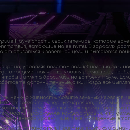
урице Пауле спасти своих птенцов, которые волею
тствия, встающие на ее пути. В зарослях раст
ют двигаться к заветной цели и пытаются пойм
 экрана, управляя полетом волшебного шара и на
гда определенная часть уровня расчищена, необ
чтобы цыплята бросились на встречу Пауле. Если
аботаете дополнительные очки. Когда все цыплят
ь мелкую живность. Ловите зеленых червяков, ч
. Но остерегайтесь черных червяков, они плохо с
сложности, а для любителей экстрима предусмотр
льность прохождения каждого уровня, что делае
завершенного уровня, минуя все пройденные этап
стро запоминаются. Приятная графика и динамич