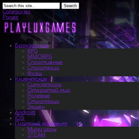
Search
Categories
Pages
Браузерные
RPG
MMORPG
Спортивные
Стратегии
Флэш
Клиентские
Симуляторы
Открытый мир
Ролевые
Стратегии
Экшен
Android
iOS
Платный контент
Мини игры
STEAM