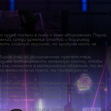
 судеб попали в плен к злым аборигенам. Паула
ений, среди древних статуй и баррикад
ать главную героиню, но храбрая мать не
бирая очки за разрушенные препятствия,
ходимо активировать каменную кнопку, чтобы
 они окажутся в материнских объятьях, то вы
а вызволены из плена, мы переходим на
тобы увеличить пробивную силу шара, сделать
казываются на пищеварении Паулы и несут в себе
ен режим игры "на время". В этом режиме
т игру сложнее и интереснее. При потере всех
ы.
ный игровой процесс затянут вас с первых же