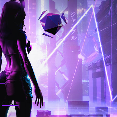
ие
дание