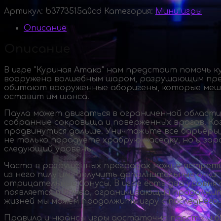
Артикул:
b3773515a0cd
Категория:
Мини игры
Описание
Описание
В игре "Куриная Атака" нам предстоит помочь к
вооружена волшебным шаром, разрушающим препя
обитают вооруженные аборигены, которые меша
оставит им шанса.
Паула может двигаться в ограниченной области
собранные сокровища и поверженных врагов. Ко
продвинуться дальше. Уничтожьте все барьеры, 
не только порадуете храбрую наседку, но и зар
следующий уровень.
Часто в разрушенных преградах можно встретит
из него пилу или получить дополнительные очки
отрицательные бонусы. В игре есть два уровня 
появляется таймер, ограничивающий продолжите
жизней мы можем продолжить игру с последнего 
Правила и нюансы игры достаточно просты и бы