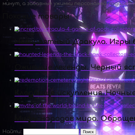
минут, а забавные ужимки персонажей подарят н
Похожие товары
Невероятный Дракула. Игры б
Ожившие легенды. Черный яс
Кладбище искупления. Ночны
Мифы народов мира. Обращен
Найти: