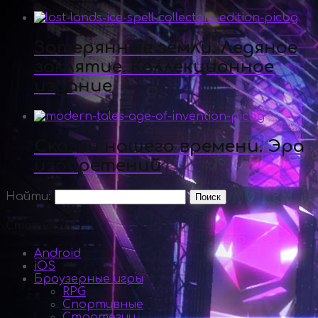
Затерянные земли. Ледяное
заклятие. Коллекционное
издание
Сказки нашего времени. Эра
изобретений
Найти:
Статьи
Android
iOS
Браузерные игры
RPG
Спортивные
Стратегии