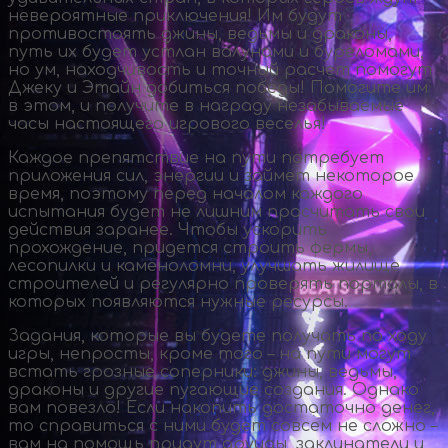
невероятные приключения! Им будут
противостоять джины, ведьмы и драконы,
путь их будет устлан валунами и буреломами,
но ум, находчивость и точный расчет помогут
Джеку и Этайн добиться победы! Помогите им
в этом, и получите в награду незабываемые
часы настоящего игрового веселья!
Каждое препятствие на пути потребует
приложения сил, энергии и займет некоторое
время, поэтому перед началом каждого
испытания будет не лишним просчитать свои
действия заранее. Чтобы ускорить
прохождение, придется строить фермы,
лесопилки и каменоломни, улучшать жилище
строителей и регулярно проверять порталы, в
которых появляются нужные ресурсы.
Задания, которые вы будете получать по ходу
игры, непросты, кроме того – на пути могут
встать грозные соперники: джины, ведьмы,
драконы и другие пугающие создания. Однако
вам повезло! Если накопить достаточно денег,
то справиться с ними будет совсем не сложно –
вам на помощь придут друиды, заклинатели и