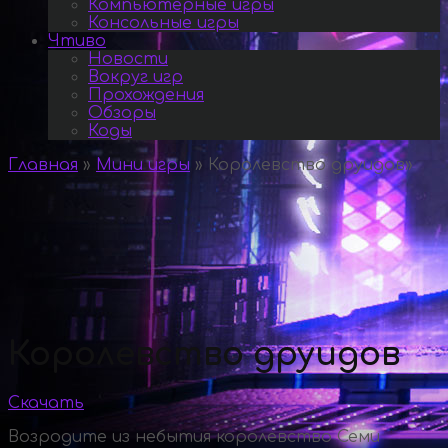
Компьютерные игры
Консольные игры
Чтиво
Новости
Вокруг игр
Прохождения
Обзоры
Коды
Главная
»
Мини игры
»
Королевство друидов
»
Королевство друидов
Скачать
Возродите из небытия королевство Семи