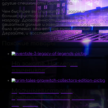
другие специалисты своего дела.
Чем быстрее вы справитесь с заданием, тем
больше кристаллов сможете получить в
награду. Драгоценности помогут вам
двигаться дальше и завершить то, ради чего
было затеяно это великое путешествие!
Дерзайте, и восстановите славу Семи холмов!
Похожие товары
На закате. Наследие
язычников
Мрачные истории.
Грейвитч. Коллекционное
издание