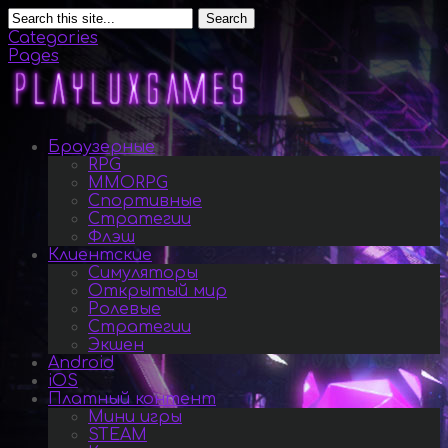
Search
Categories
Pages
Браузерные
RPG
MMORPG
Спортивные
Стратегии
Флэш
Клиентские
Симуляторы
Открытый мир
Ролевые
Стратегии
Экшен
Android
iOS
Платный контент
Мини игры
STEAM