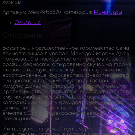
холмов
Артикул:
78ea76fbd690
Категория:
Мини игры
Описание
Описание
Богатое и могущественное королевство Семи
Холмов пришло в упадок. Молодой король Джек,
получивший в наследство от предков лишь
долги и бедность, откровенно скучал на троне,
пытаясь придумать, как достать деньги на
восстановление королевства. Внезапно перед
его дворцом возникла Блуждающая башня
колдуна Далваха, который предложил решить
проблемы юного правителя, если тот добудет
ему могучий артефакт – Посох первого мага,
который хранится у друидов. Джек, не долго
думая, отправляется на поиски сокровища
вместе с Этайн, прекрасной и верной
помощницей колдуна.
Им предстоит долгий путь через несколько
удивительных стран, в которых героев ждут