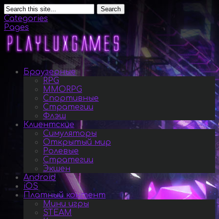
Search
Categories
Pages
Браузерные
RPG
MMORPG
Спортивные
Стратегии
Флэш
Клиентские
Симуляторы
Открытый мир
Ролевые
Стратегии
Экшен
Android
iOS
Платный контент
Мини игры
STEAM