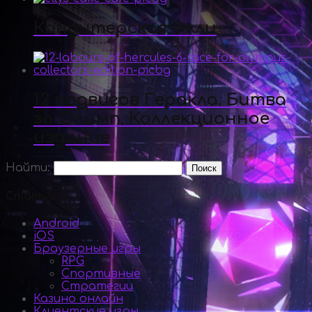
Кондитерская Элли
12 подвигов Геракла. Битва
за Олимп. Коллекционное
издание
Найти:
Статьи
Android
iOS
Браузерные игры
RPG
Спортивные
Стратегии
Казино онлайн
Клиентские игры