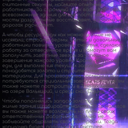
считанные секунды, наймите опытных
работников. За скромный паек ваши работяги и
всевозможные здания для вас построят, и
мосты разрушенные восстановят, и завалы на
дорогах расчистят.
А чтобы ресурсы еды как можно дольше не
иссякали, стройте фермы. Сытые и довольные
работники повысят уровень счастья, сделают
работу за отведенное время и помогут вам
заполучить заветные звезды за успешное
завершение каждого уровня. Кроме ресурсов
еды, для выполнения текущих задач вам
понадобятся золото и строительные
материалы. Для производства последних вам
потребуются специальные заводы, которые вы
также можете построить и в Темных лесах, и
на озере Валькирий, и среди скал Одина.
Чтобы пополнялись запасы золота, стройте
жилые здания и собирайте налоги. Сбор налогов
вы также можете возложить на плечи своих
ответственных работников. Только не
забывайте обновлять свои постройки. Тогда
копилочка будет пополняться быстрее.