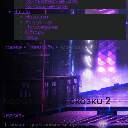
Компьютерные игры
Консольные игры
Чтиво
Новости
Вокруг игр
Прохождения
Обзоры
Коды
Главная
»
Мини игры
»
Королевские сказки 2
»
Королевские сказки 2
Скачать
Помогите двум любящим сердцам соединиться!