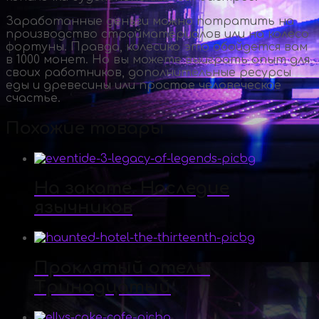
Заработанные деньги можно потратить на
производство стройматериалов или на колесо
фортуны. Правда, колесико это обойдется вам
в 1000 монет. Но вы можете выиграть опыт для
своих работников, дополнительные ресурсы
еды и древесины или простое человеческое
счастье.
Похожие товары
На закате. Наследие
язычников
Проклятый отель.
Тринадцатый