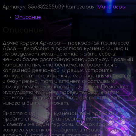
Артикул:
55a832255b39
Категория:
Мини игры
Описание
Описание
Дочка короля Арнора — прекрасная принцесса
Дала — влюблена в простого кузнеца Финна и
не разделяет желание отца найти себе в
женихи более достойную кандидатуру. Грозный
папаша понял, что бесполезно бороться с
капризной девчонкой, и решил устроить
конкурс: кто справится с его заданиями быстро
и безупречно, тот и станет счастливым
обладателем руки красавицы Далы. Помогите
мускулистому Финну проявить себя в этом
испытании и доказать, что достойнее его
никого и быть не может.
Вместе с молодым кузнецом вам предстоит
пройти сто дорог, износить сто пар башмаков
и съесть не один пуд соли. Список задач
каждого уровня вы найдете в правой части
экрана. А чтобы справиться с ними в