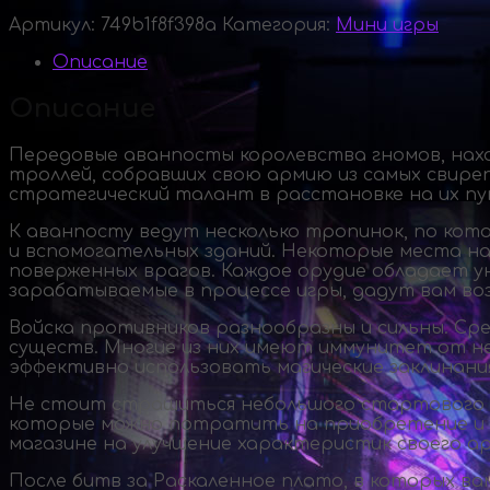
Артикул:
749b1f8f398a
Категория:
Мини игры
Описание
Описание
Передовые аванпосты королевства гномов, нахо
троллей, собравших свою армию из самых свиреп
стратегический талант в расстановке на их пу
К аванпосту ведут несколько тропинок, по кот
и вспомогательных зданий. Некоторые места на
поверженных врагов. Каждое орудие обладает у
зарабатываемые в процессе игры, дадут вам в
Войска противников разнообразны и сильны. Сре
существ. Многие из них имеют иммунитет от н
эффективно использовать магические заклинания
Не стоит страшиться небольшого стартового ба
которые можно потратить на приобретение и м
магазине на улучшение характеристик своего ар
После битв за Раскаленное плато, в которых ва