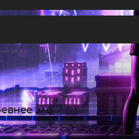
нее зло
»
евнее зло