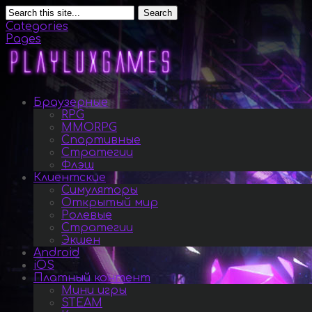
Search
Categories
Pages
Браузерные
RPG
MMORPG
Спортивные
Стратегии
Флэш
Клиентские
Симуляторы
Открытый мир
Ролевые
Стратегии
Экшен
Android
iOS
Платный контент
Мини игры
STEAM