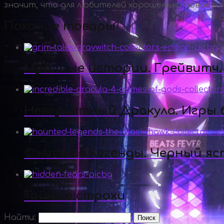
значит, что для любителей хорошенько повоева
Похожие товары
Мрачные истории. Грейвитч.
Невероятный Дракула. Игры б
Ожившие легенды. Черный яс
Тайные страхи
Найти: