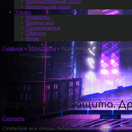
Компьютерные игры
Консольные игры
Чтиво
Новости
Вокруг игр
Прохождения
Обзоры
Коды
Главная
»
Мини игры
»
Королевская защита. Древ
Королевская защита. Др
Скачать
Отбейте все атаки безжалостной армии орков!