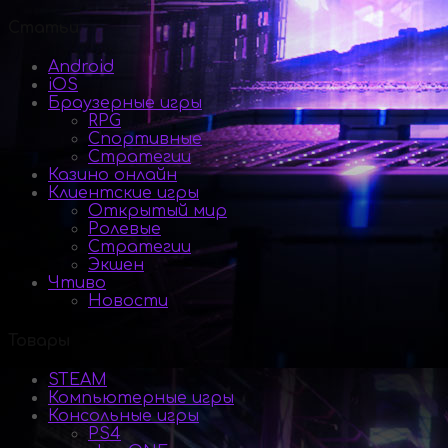
Статьи
Android
iOS
Браузерные игры
RPG
Спортивные
Стратегии
Казино онлайн
Клиентские игры
Открытый мир
Ролевые
Стратегии
Экшен
Чтиво
Новости
Товары
STEAM
Компьютерные игры
Консольные игры
PS4