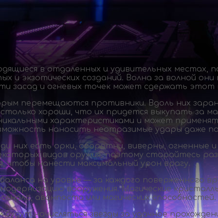
дящиеся в отдаленных и удивительных местах, п
ых и экзотических созданий. Волна за волной он
ти засад и огневых точек может сдержать этот 
орым перемещаются противники. Вдоль них заран
столько хороши, что их придется выкупать за ма
никальными характеристиками и может применять
озможность наносить неотразимые удары даже по
ди них есть орки, оборотни, виверны, огненные и
екоторых видов оружия, поэтому старайтесь ра
, чтобы нанести максимальный урон врагу.
ланса на уровне — за каждого поверженного вр
одернизацию вооружения. Магические кристаллы
сенала, аванпоста или магических способностей.
м будут начисляться звезды за удачное прохожден