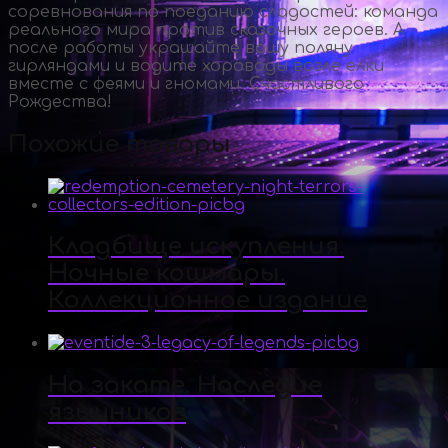
соревнования по поеданию сладостей: команда
реального мира против сказочных героев. А
после работы украшайте вашу поляну
гирляндами и водите хороводы возле елки
вместе с феями и гномами. Счастливого
Рождества!
Похожие товары
Кладбище искупления.
Ночные кошмары.
Коллекционное издание
На закате. Наследие
язычников