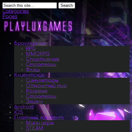
Search
Categories
Pages
Браузерные
RPG
MMORPG
Спортивные
Стратегии
Флэш
Клиентские
Симуляторы
Открытый мир
Ролевые
Стратегии
Экшен
Android
iOS
Платный контент
Мини игры
STEAM