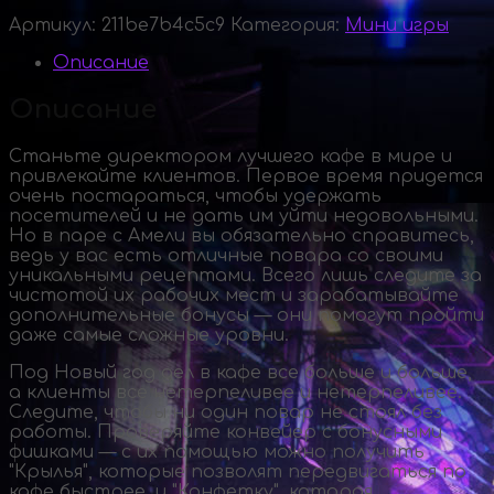
Артикул:
211be7b4c5c9
Категория:
Мини игры
Описание
Описание
Станьте директором лучшего кафе в мире и
привлекайте клиентов. Первое время придется
очень постараться, чтобы удержать
посетителей и не дать им уйти недовольными.
Но в паре с Амели вы обязательно справитесь,
ведь у вас есть отличные повара со своими
уникальными рецептами. Всего лишь следите за
чистотой их рабочих мест и зарабатывайте
дополнительные бонусы — они помогут пройти
даже самые сложные уровни.
Под Новый год дел в кафе все больше и больше,
а клиенты все нетерпеливее и нетерпеливее.
Следите, чтобы ни один повар не стоял без
работы. Проверяйте конвейер с бонусными
фишками — с их помощью можно получить
"Крылья", которые позволят передвигаться по
кафе быстрее, и "Конфетку", которая