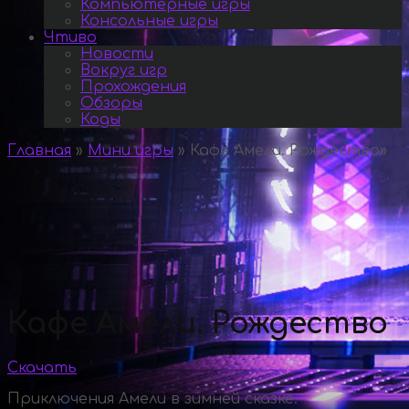
Компьютерные игры
Консольные игры
Чтиво
Новости
Вокруг игр
Прохождения
Обзоры
Коды
Главная
»
Мини игры
»
Кафе Амели. Рождество
»
Кафе Амели. Рождество
Скачать
Приключения Амели в зимней сказке.