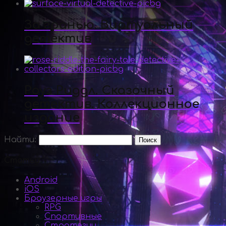
За гранью. Виртуальный
детектив
Роуз Риддл. Сказочный
детектив. Коллекционное
издание
Найти:
Статьи
Android
iOS
Браузерные игры
RPG
Спортивные
Стратегии