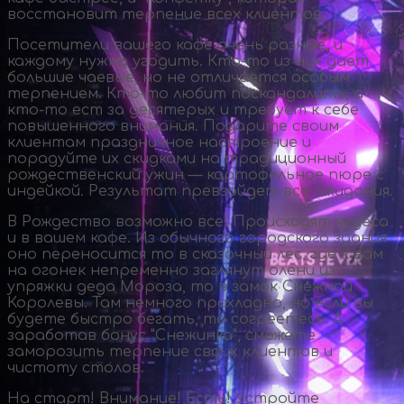
восстановит терпение всех клиентов.
Посетители вашего кафе очень разные, и
каждому нужно угодить.
Кто-то
из них дает
большие чаевые, но не отличается особым
терпением.
Кто-то
любит поскандалить, а
кто-то
ест за десятерых и требует к себе
повышенного внимания. Подарите своим
клиентам праздничное настроение и
порадуйте их скидками на традиционный
рождественский ужин — картофельное пюре с
индейкой. Результат превзойдет все ожидания.
В Рождество возможно все! Происходят чудеса
и в вашем кафе. Из обычного городского здания
оно переносится то в сказочный лес, где к вам
на огонек непременно заглянут олени из
упряжки деда Мороза, то в замок Снежной
Королевы. Там немного прохладно, но если вы
будете быстро бегать, то согреетесь. А
заработав бонус "Снежинка", сможете
заморозить терпение своих клиентов и
чистоту столов.
На старт! Внимание! Есть! Устройте