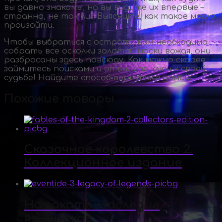
вы давно знакомы, но вы видите их впервые –
странно, не так ли? Выясните, как такое могло
произойти.
Чтобы выбраться с острова, вам необходимо
собрать все осколки золотой маски вождя, они
разбросаны здесь повсюду. Как можно скорее
займитесь поисками и отыщите ключ к своей
судьбе! Найдите способ вернуться домой!
Похожие товары
Сказочное королевство 2.
Коллекционное издание
На закате. Наследие
язычников