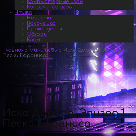
Компьютерные игры
Консольные игры
Чтиво
Новости
Вокруг игр
Прохождения
Обзоры
Коды
Главная
»
Мини игры
»
Исла Дорада. Эпизод 1.
Пески Ефраниса
»
Исла Дорада. Эпизод 1.
Пески Ефраниса