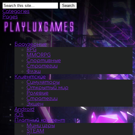
Search
Categories
Pages
Браузерные
RPG
MMORPG
Спортивные
Стратегии
Флэш
Клиентские
Симуляторы
Открытый мир
Ролевые
Стратегии
Экшен
Android
iOS
Платный контент
Мини игры
STEAM