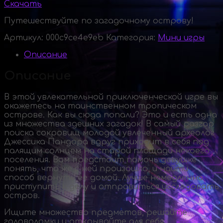
Скачать
Путешествуйте по загадочному острову!
Артикул:
000c9ce4e9eb
Категория:
Мини игры
Описание
Описание
В этой увлекательной приключенческой игре вы
окажетесь на таинственном тропическом
острове. Как вы сюда попали? Это и есть одна
из множества здешних загадок! В самый разгар
поиска сокровищ молодой увлеченный археолог
Джессика Пандора вдруг приходит в себя под
палящим солнцем на старой площади некоего
поселения. Вам предстоит помочь девушке
понять, что же с ней произошло, и найти
способ вернуть ее домой. Лучше немедленно
приступить к делу и отправиться исследовать
остров.
Ищите множество предметов, решайте
головоломки и открывайте для себя