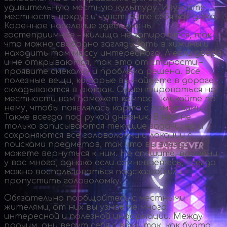
удивительную местную культуру. Изучайте
местность вокруг и чувствуйте себя как дома.
Коренное население здесь очень
гостеприимное – жилища не запираются, так
что можно свободно заглядывать в хижины и
находить там массу интересного. А если двери
и не открываются, так это от старости –
проявите смекалку и проблема решена. Все
полезные вещи, которые вы найдете в дороге,
складываются в рюкзак. Ориентироваться на
местности вам поможет компас – кликайте по
нему, чтобы появлялась карта с пометками.
Также всегда под рукой дневник. В нем не
только записываются текущие задачи, но и
сохраняются все головоломки и локации с
поисками предметов, так что вы всегда
можете вернуться к ним. Не спешите, времени
у вас много, однако если сомневаетесь, всегда
можно воспользоваться подсказкой или
пропустить головоломку.
Обязательно пообщайтесь с местными
жителями, от них вы узнаете много
интересной и полезной информации. Между
прочим, они ведут себя с вами так, как будто