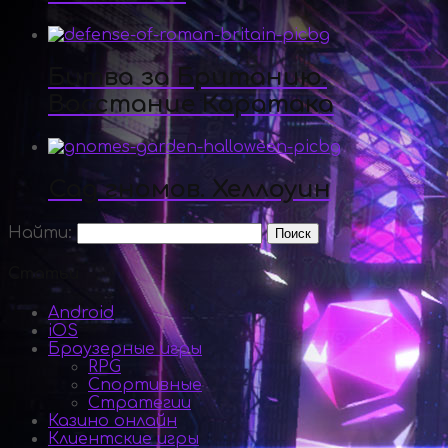
Битва за Британию.
Восстание Каратака
Сад гномов. Хеллоуин
Найти:
Статьи
Android
iOS
Браузерные игры
RPG
Спортивные
Стратегии
Казино онлайн
Клиентские игры