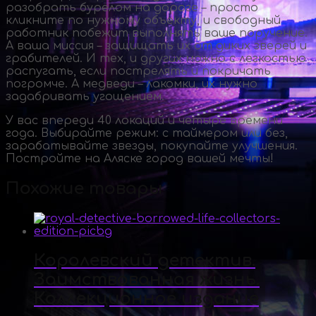
разобрать бурелом на дороге – просто
кликните по нужному объекту, и свободный
работник побежит выполнять ваше поручение.
А ваша миссия – защищать их от диких зверей и
грабителей. И тех, и других можно с легкостью
распугать, если пострелять и покричать
погромче. А медведи – лакомки, их нужно
задабривать угощением.
У вас впереди 40 локаций и четыре времени
года. Выбирайте режим: с таймером или без,
зарабатывайте звезды, покупайте улучшения.
Постройте на Аляске город вашей мечты!
Похожие товары
Королевский детектив.
Заимствованная жизнь.
Коллекционное издание