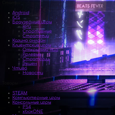
Статьи
Android
iOS
Браузерные игры
RPG
Спортивные
Стратегии
Казино онлайн
Клиентские игры
Открытый мир
Ролевые
Стратегии
Экшен
Чтиво
Новости
Товары
STEAM
Компьютерные игры
Консольные игры
PS4
xboxONE