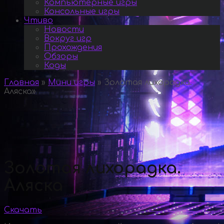
Компьютерные игры
Консольные игры
Чтиво
Новости
Вокруг игр
Прохождения
Обзоры
Коды
Главная
»
Мини игры
»
Золотая лихорадка.
Аляска
»
Золотая лихорадка.
Аляска
Скачать