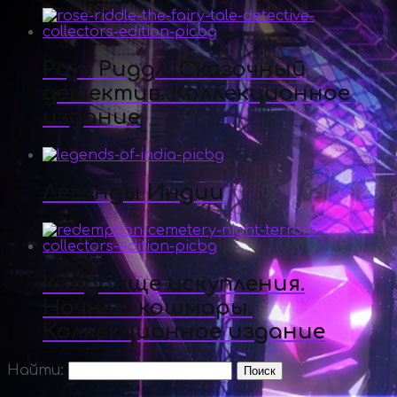
Роуз Риддл. Сказочный
детектив. Коллекционное
издание
Легенды Индии
Кладбище искупления.
Ночные кошмары.
Коллекционное издание
Найти: