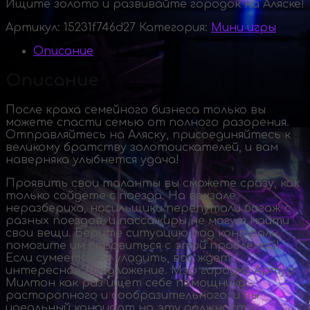
Ищите золото и развивайте городок на Аляске!
Артикул:
15231f746d27
Категория:
Мини игры
Описание
Описание
После краха семейного бизнеса только вы
можете спасти семью от полного разорения.
Отправляйтесь на Аляску, присоединяйтесь к
великому братству золотоискателей, и вам
наверняка улыбнется удача!
Проявить свои таланты вы сможете сразу, как
только сойдете с поезда. На вокзале
неразбериха, носильщики перепутали багаж с
разных поездов, и пассажиры не могут найти
свои вещи. Берите ситуацию под контроль,
помогите им справиться с этой проблемой!
Если сумеете всё уладить, вас ждет
интересное предложение. Мэр городка Артур
Милтон как раз ищет себе помощника –
расторопного и сообразительного, и вы
идеальный кандидат на эту должность.