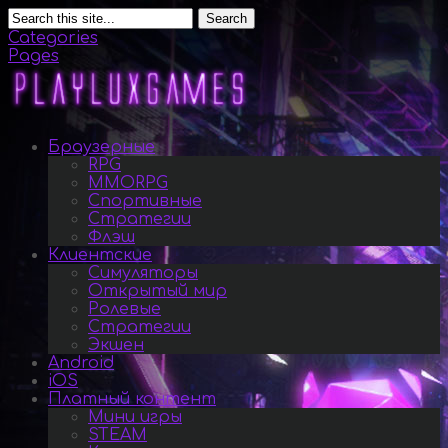
Search
Categories
Pages
Браузерные
RPG
MMORPG
Спортивные
Стратегии
Флэш
Клиентские
Симуляторы
Открытый мир
Ролевые
Стратегии
Экшен
Android
iOS
Платный контент
Мини игры
STEAM