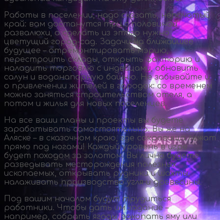
Работы в поселении, надо сказать, непочатый
край: вам достанутся три с половиной
развалюхи, а сделать из этого нужно
цветущий
город-сад
. Задачи на ближайшее
будущее – отремонтировать мэрию,
перестроить склады, открыть факторию и
наладить торговлю с индейцами, обновить
салун и водонапорную башню. Не забывайте и
о привлечении жителей в городок: со временем
можно заняться строительством отеля, а
потом и жилья для новых поселенцев.
На все ваши планы и проекты вы будете
зарабатывать самостоятельно. Вы же на
Аляске – в сказочном краю, где сокровища лежат
прямо под ногами! Каждый уровень в игре
будет походом за золотом. Вы лично будете
разведывать месторождения полезных
ископаемых, открывать рудники и шахты,
налаживать производство угля и древесины.
Под вашим началом будут трудиться
работники. Чтобы дать им задание –
например, собрать ягоды, закопать яму или