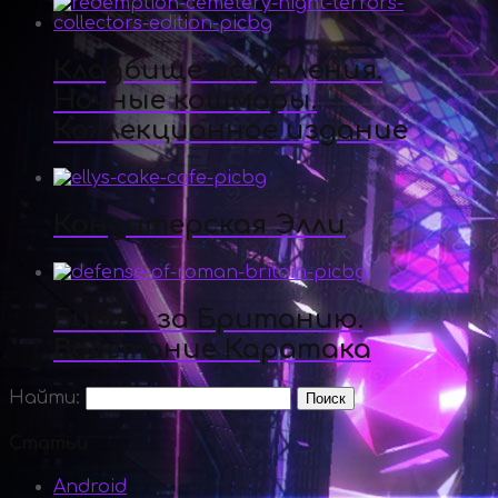
Кладбище искупления.
Ночные кошмары.
Коллекционное издание
Кондитерская Элли
Битва за Британию.
Восстание Каратака
Найти:
Статьи
Android