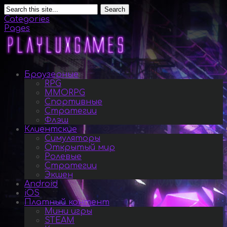
Search
Categories
Pages
Браузерные
RPG
MMORPG
Спортивные
Стратегии
Флэш
Клиентские
Симуляторы
Открытый мир
Ролевые
Стратегии
Экшен
Android
iOS
Платный контент
Мини игры
STEAM