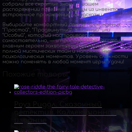
собрали все скрытые знаки. В вашем
распоряжении полезные вещицы из инвентаря,
встроенное прохождение и подсказки.
Выбирайте комфортный режим прохождения:
"Простой", "Продвинутый", "Сложный" или
"Особый", который настраивается
самостоятельно, — и приступайте! Вы стали
главным героем захватывающей истории,
полной мистических тайн и напряженных
психологических моментов. Уровень сложности
можно поменять в любой момент игры. Удачи!
Похожие товары
Роуз Риддл. Сказочный
детектив. Коллекционное
издание