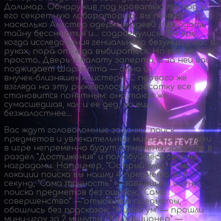
Далимар. Обнаружив под кроватью проход в
его секретную лабораторию, вы поняли,
насколько Алистер одержим идеей разгадать
тайну бессмертия и… содрогнулись! Теперь,
когда исследования гениального безумца у вас в
руках, пора отсюда выбираться. Но все не так
просто. Дверь в палату заперта, а за ней вас
поджидает Шарлотта — одна из
внучек-близняшек
Алистера. С первого же
взгляда на эту рыжеволосую красотку все
становится понятным: она такая же
сумасшедшая, как и ее дед, но еще
безжалостнее…
Вас ждут головоломные задачки, поиск
предметов и увлекательные
мини-игры
. Успехи
в игре непременно будут отмечены, зайдите в
раздел "Достижения" и полюбуйтесь своими
наградами. Например, "Острый глаз" — на
локации поиска вы нашли 4 предмета за 8
секунд, "Сама точность" — завершили сцену
поиска предметов без ошибок, "Само
совершенство" — отыскивая предметы,
обошлись без подсказок, "Живой ум" — прошли
мини-игру
за 2 минуты, "Коллекционер" —