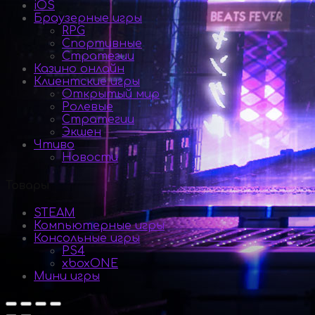
iOS
Браузерные игры
RPG
Спортивные
Стратегии
Казино онлайн
Клиентские игры
Открытый мир
Ролевые
Стратегии
Экшен
Чтиво
Новости
Товары
STEAM
Компьютерные игры
Консольные игры
PS4
xboxONE
Мини игры