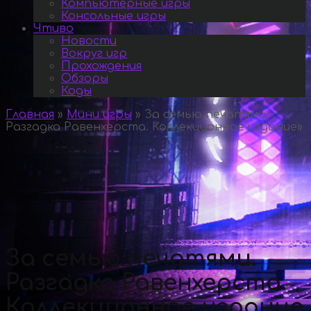
Компьютерные игры
Консольные игры
Чтиво
Новости
Вокруг игр
Прохождения
Обзоры
Коды
Главная
»
Мини игры
»
За семью печатями.
Разгадка Равенхерста. Коллекционное издание
»
За семью печатями.
Разгадка Равенхерста.
Коллекционное издание