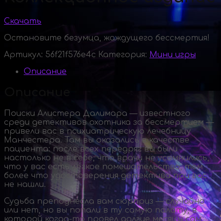
Скачать
Остановите безумца, жаждущего бессмертия!
Артикул:
56f21f576e4c
Категория:
Мини игры
Описание
Описание
Поиски Алистера Далимара — известного
среди детективов охотника за бессмертием —
привели вас в психиатрическую лечебницу
Манчестера. Там вы оказались в качестве
пациента: после всех передряг вы были
настолько не в себе, что врачи не усомнились,
что у вас есть легкое помешательство, тем
более что удостоверения детектива при вас
не нашли.
Судьба преподнесла вам сюрприз — случайно
или нет, но вы попали в ту самую палату, в
которой
когда-то
провел долгие месяцы сам