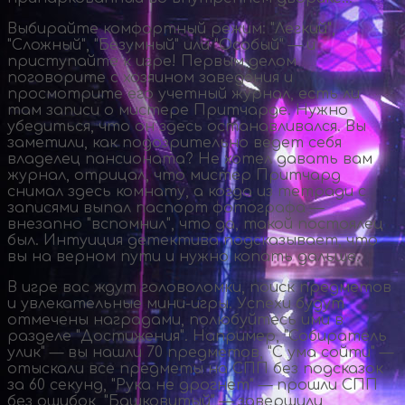
Выбирайте комфортный режим: "Легкий",
"Сложный", "Безумный" или "Особый" — и
приступайте к игре! Первым делом
поговорите с хозяином заведения и
просмотрите его учетный журнал, есть ли
там записи о мистере Притчарде. Нужно
убедиться, что он здесь останавливался. Вы
заметили, как подозрительно ведет себя
владелец пансионата? Не хотел давать вам
журнал, отрицал, что мистер Притчард
снимал здесь комнату, а когда из тетради с
записями выпал паспорт фотографа —
внезапно "вспомнил", что да, такой постоялец
был. Интуиция детектива подсказывает, что
вы на верном пути и нужно копать дальше.
В игре вас ждут головоломки, поиск предметов
и увлекательные
мини-игры
. Успехи будут
отмечены наградами, полюбуйтесь ими в
разделе "Достижения". Например, "Собиратель
улик" — вы нашли 70 предметов, "С ума сойти" —
отыскали все предметы на СПП без подсказок
за 60 секунд, "Рука не дрогнет" — прошли СПП
без ошибок, "Башковитый" — завершили