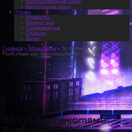
Компьютерные игры
Консольные игры
Чтиво
Новости
Вокруг игр
Прохождения
Обзоры
Коды
Главная
»
Мини игры
»
За семью печатями.
Разбитый час. Коллекционное издание
»
За семью печатями.
Разбитый час.