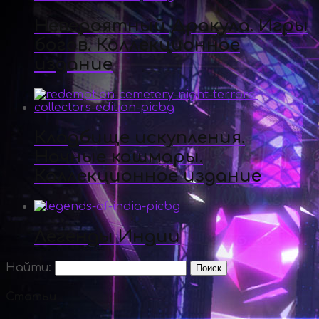
Невероятный Дракула. Игры
богов. Коллекционное
издание
Кладбище искупления.
Ночные кошмары.
Коллекционное издание
Легенды Индии
Найти:
Статьи