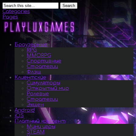
Search
Categories
Pages
Браузерные
RPG
MMORPG
Спортивные
Стратегии
Флэш
Клиентские
Симуляторы
Открытый мир
Ролевые
Стратегии
Экшен
Android
iOS
Платный контент
Мини игры
STEAM