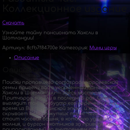
Коллекционное издание
Скачать
Узнайте тайну пансионата Хаксли в
Шотландии!
Артикул:
8cfb7f84700e
Категория:
Мини игры
Описание
Описание
Поиски пропавшего фотографа королевской
семьи привели вас в уединенный пансионат
Хаксли в Шотландии — здесь мистера
Притчарда видели в последний раз. Отель
выглядит так, как будто его перенесли в наше
время из Викторианской эпохи, и кажется, он
скрывает немало жутких тайн! Чего только
стоит часовая башня, в которую ударила
молния, и фургон охотников за привидениями,
припаркованный во внутреннем дворике…