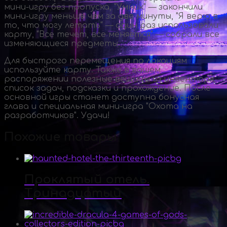
мини-игру
без пропуска, "Умник" — закончили
мини-игру
меньше чем за две минуты, "Я верю в
то, что могу летать" — один раз использовали
карту, "Все течет, все меняется" — собрали все
изменяющиеся предметы.
Для быстрого перемещения по локациям
используйте карту. Также в вашем
распоряжении полезные вещицы из инвентаря,
список задач, подсказки и прохождение. После
основной игры станет доступна бонусная
глава и специальная
мини-игра
"Охота на
разработчиков". Удачи!
Похожие товары
Проклятый отель.
Тринадцатый