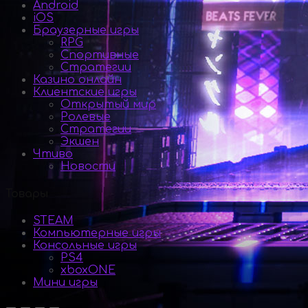
Android
iOS
Браузерные игры
RPG
Спортивные
Стратегии
Казино онлайн
Клиентские игры
Открытый мир
Ролевые
Стратегии
Экшен
Чтиво
Новости
Товары
STEAM
Компьютерные игры
Консольные игры
PS4
xboxONE
Мини игры