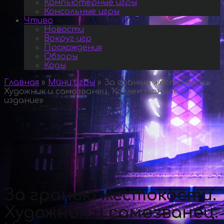
Компьютерные игры
Консольные игры
Чтиво
Новости
Вокруг игр
Прохождения
Обзоры
Коды
Главная
»
Мини игры
»
За гранью жестокости.
Художник и самозванец. Коллекционное
издание
»
За гранью жестокости.
Художник и самозванец.