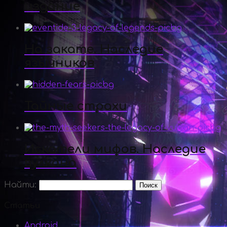
издание
На закате. Наследие
язычников
Тайные страхи
Искатели мифов. Наследие
вулкана
Найти:
Статьи
Android