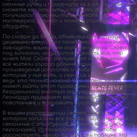
оконные ручки и примените их к окну — так вы
сможете его открыть и позвать друга. Все
получилось!
Наконец-то
вы вместе в
мастерской ученого и можете спокойно все
обсудить.
По словам да Винчи, объявившийся в городе Маг
дешевыми фокусами с полетами и огнем смог
завладеть вниманием горожан и мэра. Словно
под гипнозом, люди готовы делать все, что
хочет Маг. Сейчас он требует немыслимого:
все жители города должны принести
произведения искусства и изобретения,
которые у них есть, и сжечь их на площади. И
ведь это только начало! Кто знает, куда
может зайти этот проходимец, обладая такой
безграничной властью над умами людей?
Леонардо призывает вас связаться с группой
повстанцев и возглавить сопротивление.
В вашем распоряжении
свиток-дневник
, в
котором записаны все факты и воспоминания,
связанные с этим делом, а также есть досье на
персонажей. Используйте бинокль, чтобы
рассмотреть
какую-то
область поближе. На