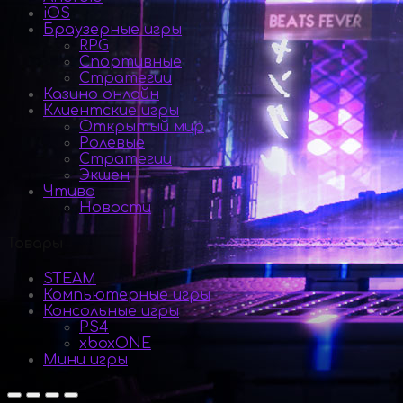
iOS
Браузерные игры
RPG
Спортивные
Стратегии
Казино онлайн
Клиентские игры
Открытый мир
Ролевые
Стратегии
Экшен
Чтиво
Новости
Товары
STEAM
Компьютерные игры
Консольные игры
PS4
xboxONE
Мини игры