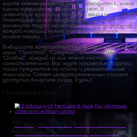
карте можно увидеть, где вы находитесь, какие
сцены завершены, а какие еще нет. В
инвентаре хранятся полезные вещицы.
Некоторые из них продаются в магазине —
загляните туда с монетками, которые есть на
каждой локации, нужно только собрать их
кликом мышки.
Выбирайте комфортный режим прохождения
игры: "Простой", "Средний", "Сложный" или
"Особый", каждый из них можно настроить
самостоятельно. Вас ждут логические задачки,
поиск предметов по списку и увлекательные
мини-игры
. Самым целеустремленным станет
доступна бонусная глава. Удачи!
Похожие товары
12 подвигов Геракла. Битва
за Олимп. Коллекционное