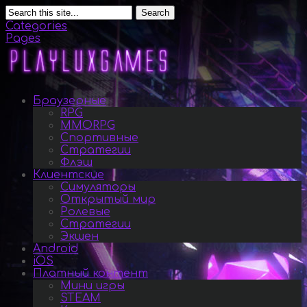
Search
Categories
Pages
Браузерные
RPG
MMORPG
Спортивные
Стратегии
Флэш
Клиентские
Симуляторы
Открытый мир
Ролевые
Стратегии
Экшен
Android
iOS
Платный контент
Мини игры
STEAM