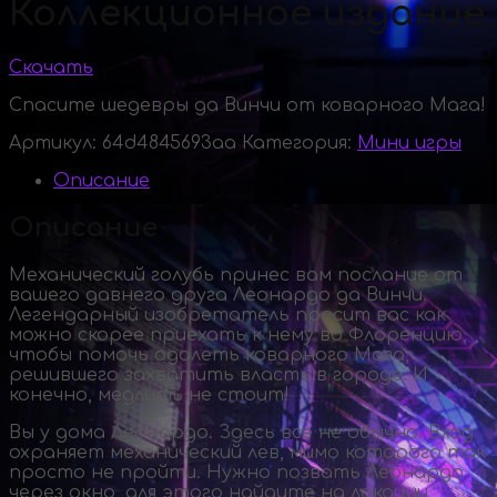
Коллекционное издание
Скачать
Спасите шедевры да Винчи от коварного Мага!
Артикул:
64d4845693aa
Категория:
Мини игры
Описание
Описание
Механический голубь принес вам послание от
вашего давнего друга Леонардо да Винчи.
Легендарный изобретатель просит вас как
можно скорее приехать к нему во Флоренцию,
чтобы помочь одолеть коварного Мага,
решившего захватить власть в городе. И
конечно, медлить не стоит!
Вы у дома Леонардо. Здесь все не обычно. Вход
охраняет механический лев, мимо которого так
просто не пройти. Нужно позвать Леонардо
через окно, для этого найдите на локации