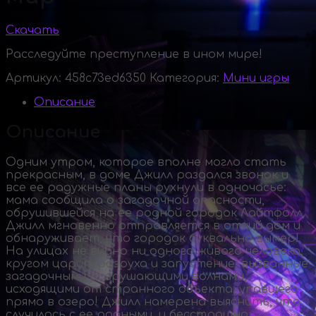
Скачать
Расследуйте преступление в ином мире!
Артикул:
458c73ed6350
Категория:
Мини игры
Описание
Описание
Одним утром, которое вполне могло стать
прекрасным, в доме Джилл раздался звонок и
все ее радужные планы рухнули в одночасье:
мама сообщила о загадочной опасности,
обрушившейся на ее родной городок Лайтфолл.
Джилл мгновенно отправляется в отчий дом и
обнаруживает, что городок буквально вымер!
На улицах не видно ни одного живого человека,
кругом царит разруха и запустение, вызванные
загадочными разрушающими волнами,
исходящими от странного объекта, упавшего
прямо в озеро! Джилл намерена выяснить, что
случилось с ее родными, и бесстрашно