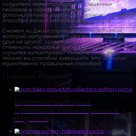
создатели игры спрятали в насыщенных
пейзажах и сложных интерьерах
дополнительные загадки, обнаружить которые
способен только настоящий детектив!
Сможет ли Джилл справиться с психопатом,
который натравливает два мирных народа
друг на друга? Успеет ли она убедить короля
отменить наказание для людей прежде, чем
случится катастрофа? Узнайте сами, ведь
только вы способны завершить эту историю
единственно правильным способом!
Похожие товары
Мрачные истории.
Грейвитч. Коллекционное
издание