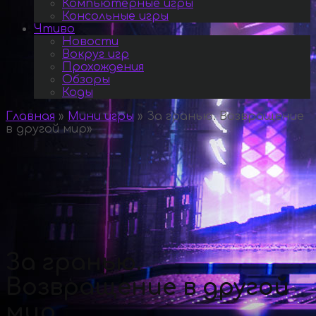
Компьютерные игры
Консольные игры
Чтиво
Новости
Вокруг игр
Прохождения
Обзоры
Коды
Главная
»
Мини игры
»
За гранью. Возвращение
в другой мир
»
За гранью.
Возвращение в другой
мир