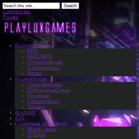
Search
Categories
Pages
Браузерные
RPG
MMORPG
Спортивные
Стратегии
Флэш
Клиентские
Симуляторы
Открытый мир
Ролевые
Стратегии
Экшен
Android
iOS
Платный контент
Мини игры
STEAM