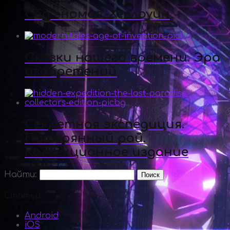
Сад гномов. Хеллоуин
Сказки нашего времени. Эра
изобретений
Секретная экспедиция.
Потерянный рай.
Коллекционное издание
Найти:
Статьи
Android
iOS