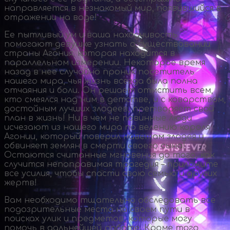
направляется в незнакомый мир, появившийся в
отражении на воде!
Ее пытливый ум и ваша находчивость
помогают девушке узнать о существовании
страны Агония, которая находится в
параллельном измерении. Некоторое время
назад в нее случайно проник посетитель
нашего мира, чья жизнь всегда была полна
отчаяния и боли. Он решает отмстить всем,
кто смеялся над ним в детстве, и с коварством,
достойным лучших злодеев, претворяет свой
план в жизнь! Ни в чем не повинные люди
исчезают из нашего мира по велению короля
Агонии, который поверил наветам злодея и
обвиняет землян в смерти своего сына!
Остаются считанные мгновения до того, как
случится непоправимая трагедия – приложите
все усилия, чтобы спасти свою семью и других
жертв!
Вам необходимо тщательно обследовать все
подозрительные места на своем пути в
поисках улик и предметов, которые могу
помочь в дальнейшей работе. Кроме того,