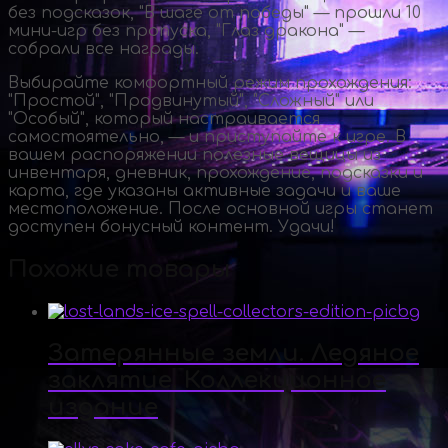
без подсказок, "В шаге от победы" — прошли 10
мини-игр
без пропуска, "Глаз дракона" —
собрали все награды.
Выбирайте комфортный режим прохождения:
"Простой", "Продвинутый", "Сложный" или
"Особый", который настраивается
самостоятельно, — и приступайте к игре. В
вашем распоряжении полезные вещицы из
инвентаря, дневник, прохождение, подсказки и
карта, где указаны активные задачи и ваше
местоположение. После основной игры станет
доступен бонусный контент. Удачи!
Похожие товары
Затерянные земли. Ледяное
заклятие. Коллекционное
издание