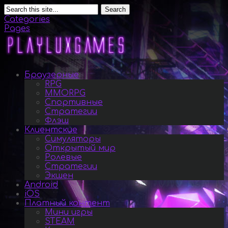
Search
Categories
Pages
Браузерные
RPG
MMORPG
Спортивные
Стратегии
Флэш
Клиентские
Симуляторы
Открытый мир
Ролевые
Стратегии
Экшен
Android
iOS
Платный контент
Мини игры
STEAM