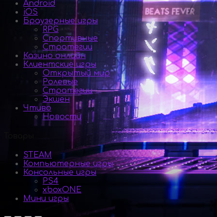
Android
iOS
Браузерные игры
RPG
Спортивные
Стратегии
Казино онлайн
Клиентские игры
Открытый мир
Ролевые
Стратегии
Экшен
Чтиво
Новости
Товары
STEAM
Компьютерные игры
Консольные игры
PS4
xboxONE
Мини игры