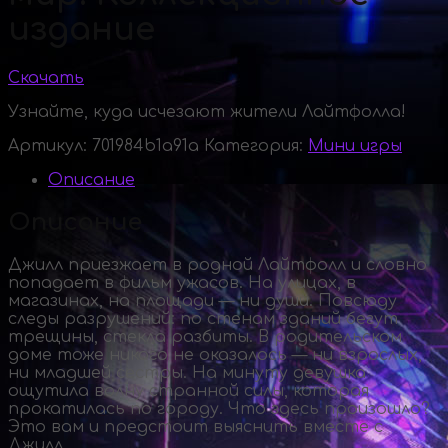
издание
Скачать
Узнайте, куда исчезают жители Лайтфолла!
Артикул:
701984b1a91a
Категория:
Мини игры
Описание
Описание
Джилл приезжает в родной Лайтфолл и словно
попадает в фильм ужасов. На улицах, в
магазинах, на площади — ни души. Повсюду
следы разрушений: по стенам зданий бегут
трещины, стекла разбиты. В родительском
доме тоже никого не оказалось — ни взрослых,
ни младшей сестры. На минуту девушка
ощутила волну странной силы, которая
прокатилась по городу. Что здесь произошло?
Это вам и предстоит выяснить вместе с
Джилл.