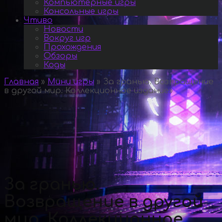
Компьютерные игры
Консольные игры
Чтиво
Новости
Вокруг игр
Прохождения
Обзоры
Коды
Главная
»
Мини игры
»
За гранью. Возвращение
в другой мир. Коллекционное издание
»
За гранью.
Возвращение в другой
мир. Коллекционное