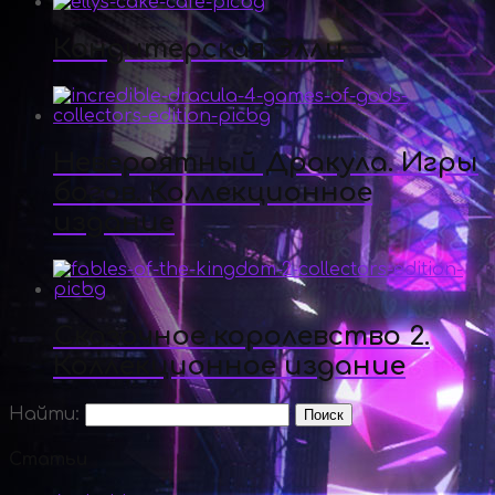
Кондитерская Элли
Невероятный Дракула. Игры
богов. Коллекционное
издание
Сказочное королевство 2.
Коллекционное издание
Найти:
Статьи