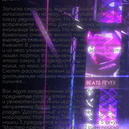
Записка сестренки, видеосообщение отца,
записанное на камеру, — все приводит вас к
озеру рядом с городом. На пирсе вы
встречаете Скотта Джефферсона, которого
знали еще мальчишкой. На ваших глазах его
буквально смывает волной озера — это
выглядит слишком нереально, такого не
бывает! В рюкзаке юноши вы находите дневник
и из него узнаете, что много лет назад Скотт
нашел портал в параллельный мир на дне
этого озера. В подводном королевстве царила
магия, но мало кто знал о технологиях и науке.
Скотт рассказал новым друзьям о современных
достижениях нашего мира и помог стать
сильнее…
Вас ждут головоломные задачки, поиск
предметов по силуэтам или словам в рассказе
и увлекательные
мини-игры
. Успехи в игре
непременно будут вознаграждены, зайдите в
раздел "Достижения" и полюбуйтесь своими
наградами. Например, "Легко и просто" — вы
нашли 5 предметов в сцене поиска за 5 секунд,
"Мастер пряток" — завершили 10 сцен поиска