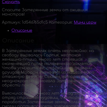
Скачать
Спасите Затерянные земли от оживших
монстров!
Артикул:
1d546765d1c5
Категория:
Мини игры
Описание
Описание
В Затерянных землях опять неспокойно: на
свободу вырвалась Гарпия, жестокая
женщина-птица
, много лет стоявшая
окаменевшей после наложенного заклятия.
Чтобы усмирить ее, старейшина деревни
друидов Маарон вызывает из нашего мира
отважную девушку Сьюзен, которая уже
неоднократно помогала Затерянным землям
обрести покой.
Выяснилось, что много лет назад злодей собрал
отряд страшных чудовищ, с которым
поработил Затерянные земли. Только друиды
смогли противостоять завоевателю, а когда и