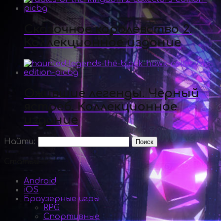
Сказочное королевство 2.
Коллекционное издание
Ожившие легенды. Черный
ястреб. Коллекционное
издание
Найти:
Статьи
Android
iOS
Браузерные игры
RPG
Спортивные