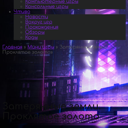
Компьютерные игры
Консольные игры
Чтиво
Новости
Вокруг игр
Прохождения
Обзоры
Коды
Главная
»
Мини игры
»
Затерянные земли.
Проклятое золото
»
Затерянные земли.
Проклятое золото