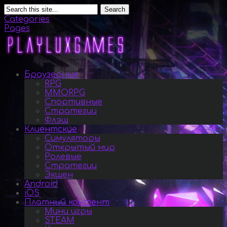
Search
Categories
Pages
Браузерные
RPG
MMORPG
Спортивные
Стратегии
Флэш
Клиентские
Симуляторы
Открытый мир
Ролевые
Стратегии
Экшен
Android
iOS
Платный контент
Мини игры
STEAM