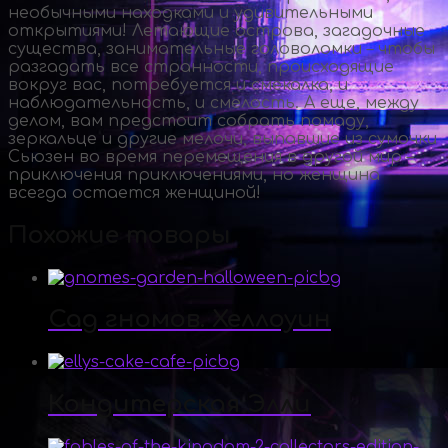
необычными находками и удивительными
открытиями! Летающие острова, загадочные
существа, занимательные головоломки – чтобы
разгадать все странности, происходящие
вокруг вас, потребуется и смекалка, и
наблюдательность, и смелость. А еще, между
делом, вам предстоит собрать помаду,
зеркальце и другие мелочи, выпавшие из сумочки
Сьюзен во время перемещения в другой мир –
приключения приключениями, но женщина
всегда остается женщиной!
Похожие товары
Сад гномов. Хеллоуин
Кондитерская Элли