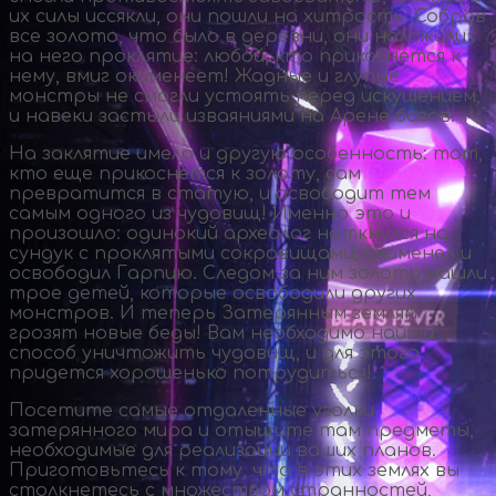
их силы иссякли, они пошли на хитрость. Собрав
все золото, что было в деревни, они наложили
на него проклятие: любой, кто прикоснется к
нему, вмиг окаменеет! Жадные и глупые
монстры не смогли устоять перед искушением,
и навеки застыли изваяниями на Арене богов.
На заклятие имело и другую особенность: тот,
кто еще прикоснется к золоту, сам
превратится в статую, и освободит тем
самым одного из чудовищ! Именно это и
произошло: одинокий археолог наткнулся на
сундук с проклятыми сокровищами, окаменел и
освободил Гарпию. Следом за ним золото нашли
трое детей, которые освободили других
монстров. И теперь Затерянным землям
грозят новые беды! Вам необходимо найти
способ уничтожить чудовищ, и для этого
придется хорошенько потрудиться!
Посетите самые отдаленные уголки
затерянного мира и отыщите там предметы,
необходимые для реализации ваших планов.
Приготовьтесь к тому, что в этих землях вы
столкнетесь с множеством странностей,