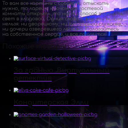
То вам все картины с собаками отыскать
нужно, то ларец с ключом от гостевой
комнаты открыть, то найти способ включить
свет в кладовой. Одним словом, верить никому
нельзя: ни дворецкому, ни вульгарной служанке,
ни дочери озверевшего лесника. Полагайтесь
на собственное сердце, и все получится!
Похожие товары
За гранью. Виртуальный
детектив
Кондитерская Элли
Сад гномов. Хеллоуин