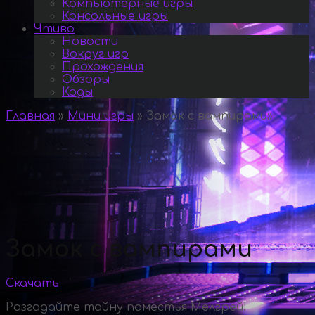
Компьютерные игры
Консольные игры
Чтиво
Новости
Вокруг игр
Прохождения
Обзоры
Коды
Главная
»
Мини игры
»
Замок с вампирами
»
Замок с вампирами
Скачать
Разгадайте тайну поместья Мелгрей!