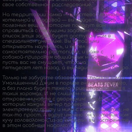
свое собственное расследование.
На территории замка — в гостевой комнате, в
котельной и кладовой — вы найдете много
полезных вещиц, которые помогут вам
справиться с текущими задачами. Кстати,
список этих задач будет доступен вам в
специальном дневнике. Вы и тайники
открывать научитесь, и котел
самостоятельно растопите, и даже с
собакой-призраком
общий язык найдете. И
пусть вас не смущает, что она умерла еще
пятьдесят лет назад, а выглядит весьма бодро.
Только не забудьте обзавестись планом замка.
Умалишенный Джим в порыве гнева порвал его,
а без плана будет тяжело ориентироваться в
таких хоромах. И не
слишком-то
откровенничайте с дворецким! Старик,
который каждый вечер проверяет
электронную почту и мило с вами общается, не
так-то
прост. А вдруг именно он уготовил вам
кучу головоломок,
из-за
которых вы застрянете
в этом особняке надолго?