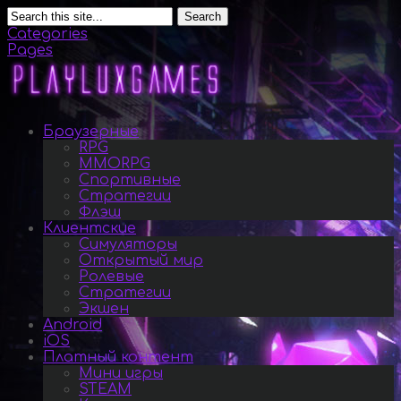
Search
Categories
Pages
Браузерные
RPG
MMORPG
Спортивные
Стратегии
Флэш
Клиентские
Симуляторы
Открытый мир
Ролевые
Стратегии
Экшен
Android
iOS
Платный контент
Мини игры
STEAM