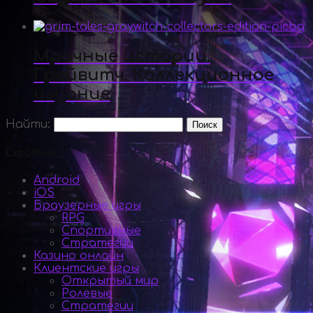
Мрачные истории.
Грейвитч. Коллекционное
издание
Найти:
Статьи
Android
iOS
Браузерные игры
RPG
Спортивные
Стратегии
Казино онлайн
Клиентские игры
Открытый мир
Ролевые
Стратегии