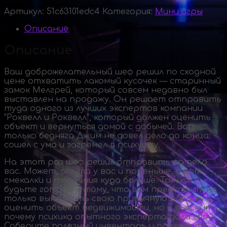
Артикул:
51c63101edc4
Категория:
Мини игры
Описание
Описание
Ваш доброжелательный шеф решил по сходной
цене отхватить лакомый кусочек — старинный
замок Мелгрей, который совсем недавно был
выставлен на продажу. Он решает отправить
туда одного из лучших экспертов компании
"Роквелл и Роквелл", который должен оценить
объект и вернуться домой с добычей. Вот
только бедняга Джим не довел дело до конца:
сошел с ума и загремел в психушку.
На этот раз шеф решил отправить на дело
вас. Может, опыта у вас и поменьше, а вот
смекалки и терпения куда больше. Только
будьте готовы к тому, что вам предстоит не
только выполнить свою привычную работу и
оценить объект недвижимости, но и выяснить,
почему психика опытного эксперта дала сбой.
Соберите полезный инвентарь и проведите