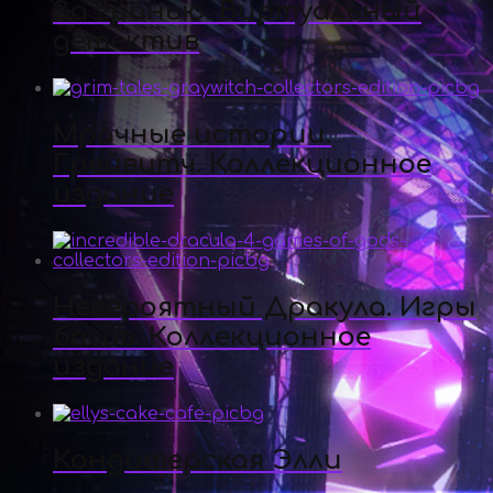
За гранью. Виртуальный
детектив
Мрачные истории.
Грейвитч. Коллекционное
издание
Невероятный Дракула. Игры
богов. Коллекционное
издание
Кондитерская Элли