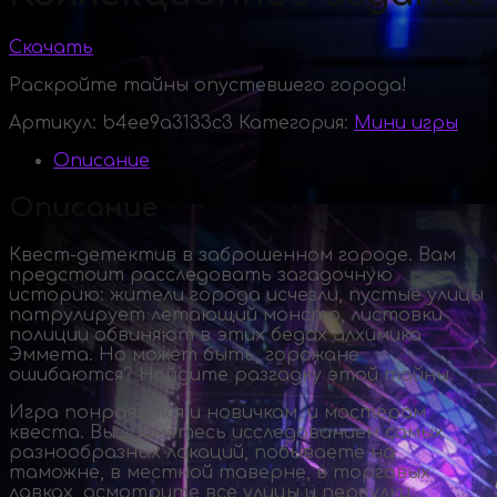
Скачать
Раскройте тайны опустевшего города!
Артикул:
b4ee9a3133c3
Категория:
Мини игры
Описание
Описание
Квест-детектив
в заброшенном городе. Вам
предстоит расследовать загадочную
историю: жители города исчезли, пустые улицы
патрулирует летающий монстр, листовки
полиции обвиняют в этих бедах алхимика
Эммета. Но может быть, горожане
ошибаются? Найдите разгадку этой тайны.
Игра понравится и новичкам, и мастерам
квеста. Вы займетесь исследованием самых
разнообразных локаций, побываете на
таможне, в местной таверне, в торговых
лавках, осмотрите все улицы и переулки,