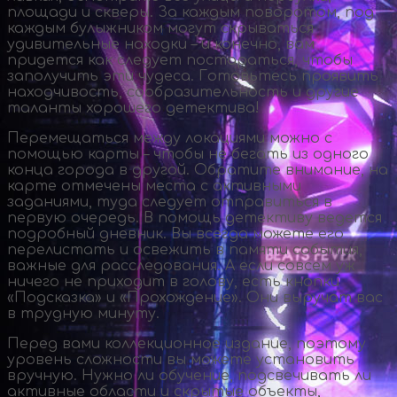
площади и скверы. За каждым поворотом, под
каждым булыжником могут скрываться
удивительные находки – и конечно, вам
придется как следует постараться, чтобы
заполучить эти чудеса. Готовьтесь проявить
находчивость, сообразительность и другие
таланты хорошего детектива!
Перемещаться между локациями можно с
помощью карты – чтобы не бегать из одного
конца города в другой. Обратите внимание, на
карте отмечены места с активными
заданиями, туда следует отправиться в
первую очередь. В помощь детективу ведется
подробный дневник. Вы всегда можете его
перелистать и освежить в памяти события,
важные для расследования. А если совсем уж
ничего не приходит в голову, есть кнопки
«Подсказка» и «Прохождение». Они выручат вас
в трудную минуту.
Перед вами коллекционное издание, поэтому
уровень сложности вы можете установить
вручную. Нужно ли обучение, подсвечивать ли
активные области и скрытые объекты,