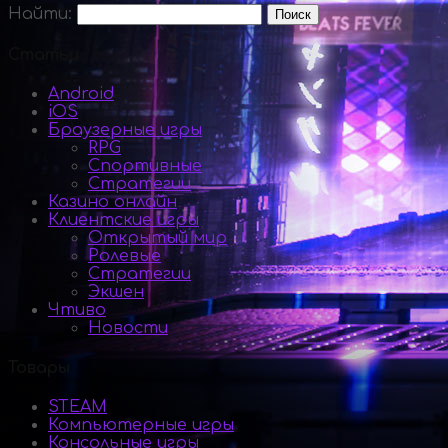
Найти:
Статьи
Android
iOS
Браузерные игры
RPG
Спортивные
Стратегии
Казино онлайн
Клиентские игры
Открытый мир
Ролевые
Стратегии
Экшен
Чтиво
Новости
Товары
STEAM
Компьютерные игры
Консольные игры