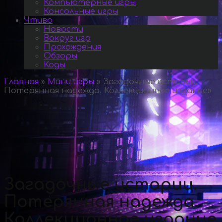
Компьютерные игры
Консольные игры
Чтиво
Новости
Вокруг игр
Прохождения
Обзоры
Коды
Главная
»
Мини игры
»
Загадочные истории.
Потерянная надежда. Коллекционное издание
»
Загадочные истории.
Потерянная надежда.
Коллекционное издание