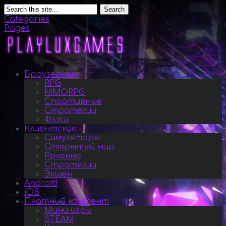
Search
Categories
Pages
Браузерные
RPG
MMORPG
Спортивные
Стратегии
Флэш
Клиентские
Симуляторы
Открытый мир
Ролевые
Стратегии
Экшен
Android
iOS
Платный контент
Мини игры
STEAM