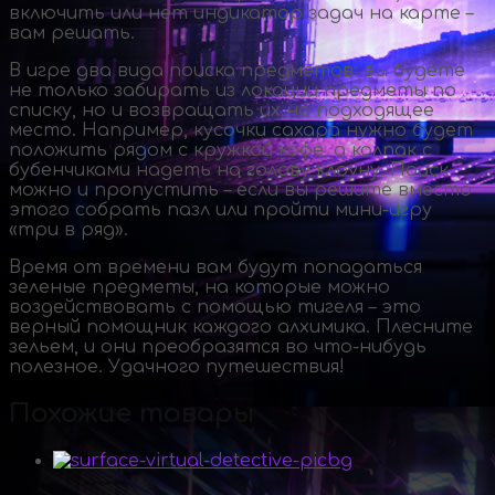
включить или нет индикатор задач на карте –
вам решать.
В игре два вида поиска предметов: вы будете
не только забирать из локации предметы по
списку, но и возвращать их на подходящее
место. Например, кусочки сахара нужно будет
положить рядом с кружкой кофе, а колпак с
бубенчиками надеть на голову клоуну. Поиск
можно и пропустить – если вы решите вместо
этого собрать пазл или пройти
мини-игру
«три в ряд».
Время от времени вам будут попадаться
зеленые предметы, на которые можно
воздействовать с помощью тигеля – это
верный помощник каждого алхимика. Плесните
зельем, и они преобразятся во
что-нибудь
полезное. Удачного путешествия!
Похожие товары