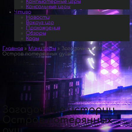
Компьютерные игры
Консольные игры
Чтиво
Новости
Вокруг игр
Прохождения
Обзоры
Коды
Главная
»
Мини игры
»
Загадочные истории.
Остров потерянных душ
»
Загадочные истории.
Остров потерянных
душ