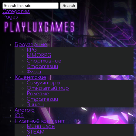
Search
Categories
Pages
Браузерные
RPG
MMORPG
Спортивные
Стратегии
Флэш
Клиентские
Симуляторы
Открытый мир
Ролевые
Стратегии
Экшен
Android
iOS
Платный контент
Мини игры
STEAM