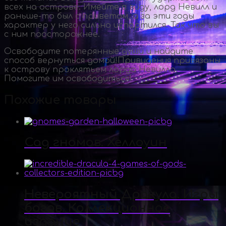
всех на острове. Имейте в виду, лорд Невилл и
раньше-то
был с приветом, а за эти годы
характер у него сильно испортился. Так что вы
с ним поосторожнее.
Освободите потерянные души и найдите
способ вернуться домой!Привидения привязаны
к острову проклятьем лорда Невилла.
Помогите им освободиться!
Похожие товары
Сад гномов. Хеллоуин
Невероятный Дракула. Игры
богов. Коллекционное
издание