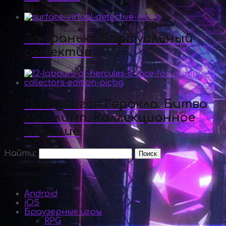
За гранью. Виртуальный
детектив
12 подвигов Геракла. Битва
за Олимп. Коллекционное
издание
Найти:
Статьи
Android
iOS
Браузерные игры
RPG