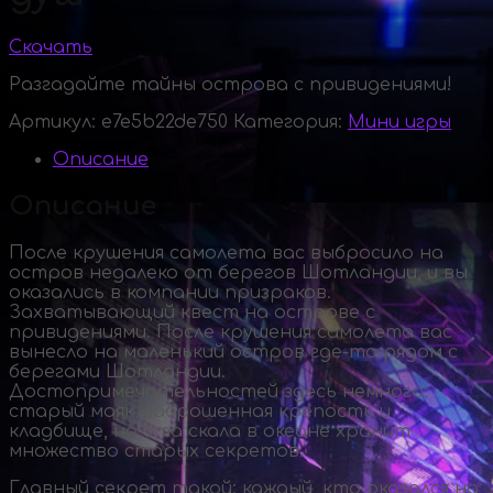
Скачать
Разгадайте тайны острова с привидениями!
Артикул:
e7e5b22de750
Категория:
Мини игры
Описание
Описание
После крушения самолета вас выбросило на
остров недалеко от берегов Шотландии, и вы
оказались в компании призраков.
Захватывающий квест на острове с
привидениями. После крушения самолета вас
вынесло на маленький остров
где-то
рядом с
берегами Шотландии.
Достопримечательностей здесь немного:
старый маяк, заброшенная крепость и
кладбище, но эта скала в океане хранит
множество старых секретов.
Главный секрет такой: каждый, кто оказался на