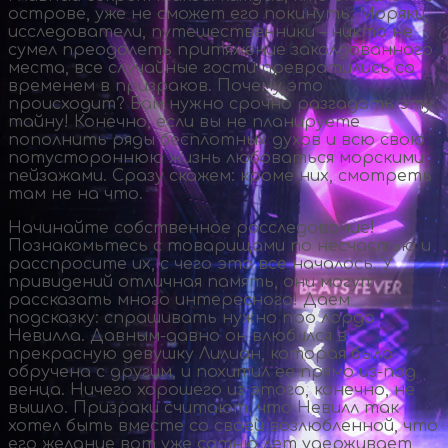
острове, уже не сможет его покинуть. Моряки,
исследователи, путешественники – никто не
сумел преодолеть притяжение заколдованного
места, все случайные гости превратились со
временем в призраков. Почему это
происходит? Вам нужно срочно разгадать эту
тайну! Конечно, если вы не планируете
пополнить ряды бесплотных духов и всю свою
потустороннюю жизнь любоваться морскими
пейзажами. Сразу скажем: кроме них, смотреть
там не на что.
Начинайте собственное расследование!
Познакомьтесь с товарищами по несчастью и
расспросите их, с чего это все началось. У
привидений отличная память, они могут
рассказать много интересного! Даем
подсказку: спрашивать нужно про лорда
Невилла.
Давным-давно
он влюбился в
прекрасную девушку Лилиан, которая была
обручена с другим, и похитил ее прямо
из-под
венца. Ничего хорошего из этого, конечно, не
вышло. Призраки считают, что Невилл так
хотел быть вместе со своей возлюбленной, что
его желание вот уже сотню лет удерживает