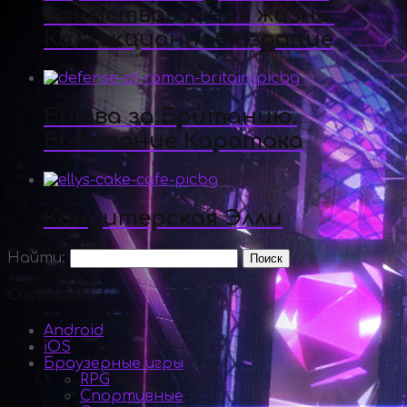
Заимствованная жизнь.
Коллекционное издание
Битва за Британию.
Восстание Каратака
Кондитерская Элли
Найти:
Статьи
Android
iOS
Браузерные игры
RPG
Спортивные