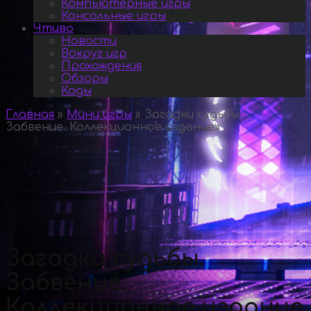
Компьютерные игры
Консольные игры
Чтиво
Новости
Вокруг игр
Прохождения
Обзоры
Коды
Главная
»
Мини игры
»
Загадки судьбы.
Забвение. Коллекционное издание
»
Загадки судьбы.
Забвение.
Коллекционное издание