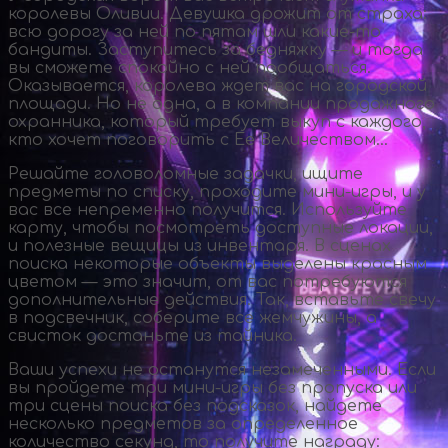
королевы Оливии. Девушка дрожит от страха:
всю дорогу за ней по пятам шли
какие-то
бандиты. Заступитесь за бедняжку — и тогда
вы сможете спокойно с ней пообщаться.
Оказывается, королева ждет вас на городской
площади. Но не одна, а в компании продажного
охранника, который требует выкуп с каждого,
кто хочет поговорить с Ее Величеством…
Решайте головоломные задачки, ищите
предметы по списку, проходите
мини-игры
, и у
вас все непременно получится. Используйте
карту, чтобы посмотреть доступные локации,
и полезные вещицы из инвентаря. В сценах
поиска некоторые объекты выделены красным
цветом — это значит, от вас потребуются
дополнительные действия. Так, вставьте свечу
в подсвечник, соберите все жемчужины, а
свисток достаньте из тайника.
Ваши успехи не останутся незамеченными. Если
вы пройдете три
мини-игры
без пропуска или
три сцены поиска без подсказок, найдете
несколько предметов за определенное
количество секунд, то получите награду: