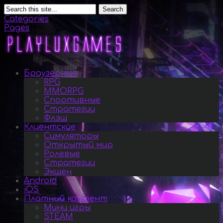
Search
Categories
Pages
Браузерные
RPG
MMORPG
Спортивные
Стратегии
Флэш
Клиентские
Симуляторы
Открытый мир
Ролевые
Стратегии
Экшен
Android
iOS
Платный контент
Мини игры
STEAM