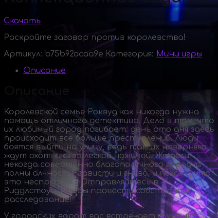
Скачать
Раскройте заговор против королевства!
Артикул:
b75b92acaa9e
Категория:
Мини игры
Описание
Описание
Королевской семье Роквуд как никогда нужна
помощь отличного детектива. Дело в том, что
их любимый город погибает: день ото дня здесь
происходит все больше преступлений. Люди
боятся выйти на улицу, ведь там их наверняка
ждут охотники за легкой наживой. Жители
некогда совершенно благополучного городка
полны алчности, зависти и гнева, и похоже, что
это неспроста… Отправляйтесь в
Риддлстоун, чтобы провести собственное
расследование!
У городских ворот вас встречает служанка