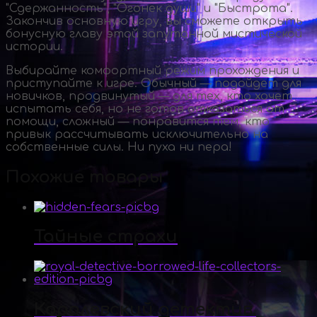
"Сдержанность", "Огонек души" и "Быстрота".
Закончив основную игру, вы сможете открыть
бонусную главу этой запутанной мистической
истории.
Выбирайте комфортный режим прохождения и
приступайте к игре. Обычный — подойдет для
новичков, продвинутый — для тех, кто хочет
испытать себя, но не готов отказаться от
помощи, сложный — понравится тем, кто
привык рассчитывать исключительно на
собственные силы. Ни пуха ни пера!
Похожие товары
Тайные страхи
Королевский детектив.