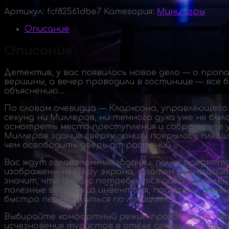
Артикул:
fcf82561dbe7
Категория:
Мини игры
Описание
Описание
Детектив, у вас появилось новое дело — о проп
вершины, а вечер проводили в гостинице — все 
объяснению…
По словам очевидца — Кларксона, управляющего о
секунд ни Миллеров, ни темного духа уже не было
осмотреть место преступления и собрать все ул
Миллеров здание сверху донизу покрылось плющо
чем освободить дверь от растений.
Вас ждут головоломные задачки, поиск предмет
изображенным внизу экрана, а затем размещайт
значит, что от вас потребуются дополнительны
полезные вещицы из инвентаря, подсказки, днев
быстро перемещаться по локациям.
Выбирайте комфортный режим прохождения: "Каз
исчезновения туристов в отеле среди гор! Кто 