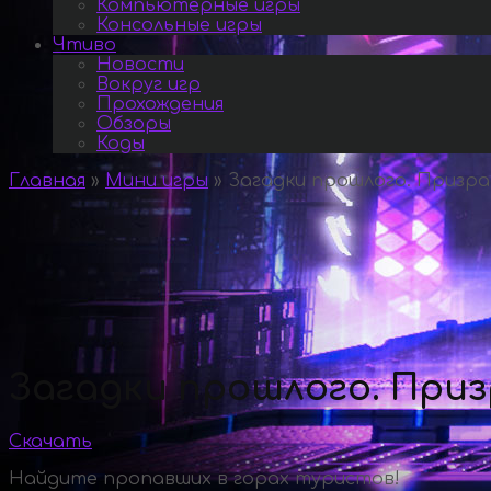
Компьютерные игры
Консольные игры
Чтиво
Новости
Вокруг игр
Прохождения
Обзоры
Коды
Главная
»
Мини игры
»
Загадки прошлого. Призра
Загадки прошлого. Приз
Скачать
Найдите пропавших в горах туристов!