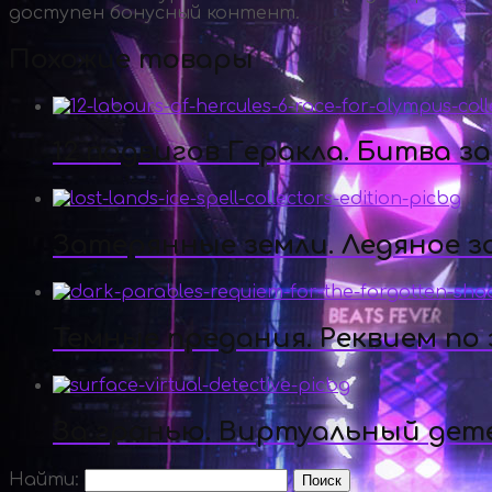
доступен бонусный контент.
Похожие товары
12 подвигов Геракла. Битва з
Затерянные земли. Ледяное з
Темные предания. Реквием по
За гранью. Виртуальный дет
Найти: