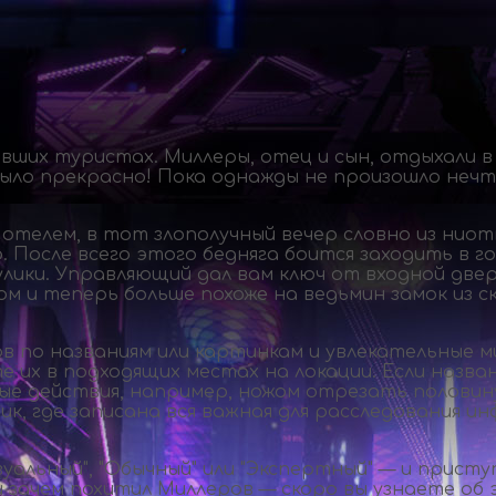
авших туристах. Миллеры, отец и сын, отдыхали в
было прекрасно! Пока однажды не произошло нечт
телем, в тот злополучный вечер словно из ниотк
. После всего этого бедняга боится заходить в го
ики. Управляющий дал вам ключ от входной двери
м и теперь больше похоже на ведьмин замок из ск
ов по названиям или картинкам и увлекательные
м
е их в подходящих местах на локации. Если назв
е действия, например, ножом отрезать половину
ник, где записана вся важная для расследования 
уальный", "Обычный" или "Экспертный" — и прис
и зачем похитил Миллеров — скоро вы узнаете об