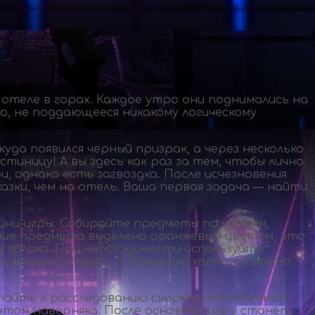
 отеле в горах. Каждое утро они поднимались на
о, не поддающееся никакому логическому
уда появился черный призрак, а через несколько
стиницу! А вы здесь как раз за тем, чтобы лично
, однако есть загвоздка. После исчезновения
азки, чем на отель. Ваша первая задача — найти
ини-игры
. Собирайте предметы по частям,
ание предмета выделено оранжевым цветом, это
 яблока. При необходимости используйте
информация, и карту, с помощью которой можно
тупайте к расследованию сверхъестественного
 этом наверняка. После основной игры станет