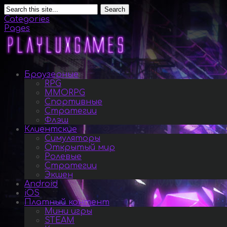
Search
Categories
Pages
Браузерные
RPG
MMORPG
Спортивные
Стратегии
Флэш
Клиентские
Симуляторы
Открытый мир
Ролевые
Стратегии
Экшен
Android
iOS
Платный контент
Мини игры
STEAM