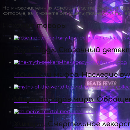
На многочисленных локациях вас также ждут вс
которые, вы сможете открыть тайник. А что, ес
Похожие товары
Роуз Риддл. Сказочный детек
Искатели мифов. Наследие ву
Мифы народов мира. Обращен
Химеры. Смертельное лекарс