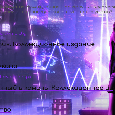
евозможные коллекционные и призрачные предметы
ли именно он выведет вас на след преступника?
тив. Коллекционное издание
лкана
ный в камень. Коллекционное из
тво