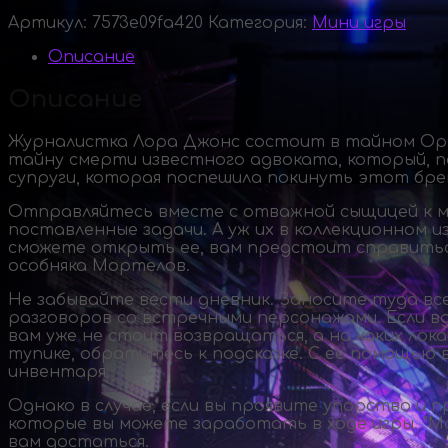
Артикул:
7573e09fa420
Категория:
Мини игры
Описание
Описание
Журналистка Лора Джонс состоит в тайном Орд
тайну смерти известного адвоката, который, по
супруги, которая поспешила покинуть этот брен
Отправляйтесь вместе с отважной сыщицей к м
поставленные задачи. А уж их в коллекционном и
сможете открыть ее, вам предстоит справиться
особняка Мортелов.
Не забывайте вести дневник. Заносите туда вс
разговоров со встречными персонажами. Если в
вам уже не стоит возвращаться, а на каких лока
тупике, обратитесь к подсказке. С ее помощью 
инвентаря.
Однако в случае, если вы проявите упорство и п
которые вы можете заработать в ходе игры. "Мо
вам достаться.