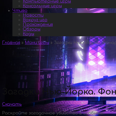
Компьютерные игры
Консольные игры
Чтиво
Новости
Вокруг игр
Прохождения
Обзоры
Коды
Главная
»
Мини игры
»
Загадки Нью-Йорка. Фонар
Загадки Нью-Йорка. Фон
Скачать
Раскройте загадочное убийство в особняке!