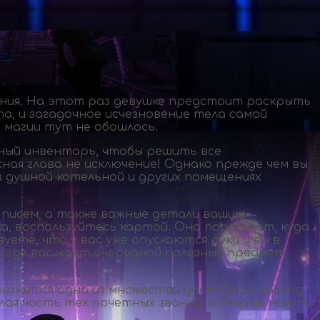
ния. На этот раз девушке предстоит раскрыть
а, и загадочное исчезновение тела самой
 магии тут не обошлось.
ный инвентарь, чтобы решить все
сная глава не исключение! Однако прежде чем вы
в душной котельной и других помещениях
 писем, а также важные детали ваших
а, воспользуйтесь картой. Она подскажет, куда
уете, что у вас уже опускаются руки и вы в
и где вас ждет очередной полезный предмет
 окажется одна из множества достойных наград,
алая часть тех почетных званий, которые могут