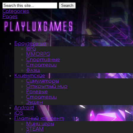
Search
Categories
Pages
Браузерные
RPG
MMORPG
Спортивные
Стратегии
Флэш
Клиентские
Симуляторы
Открытый мир
Ролевые
Стратегии
Экшен
Android
iOS
Платный контент
Мини игры
STEAM