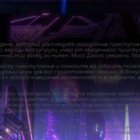
ене, который расследует загадочные преступле
 версии его супруги, умер от сердечного приступ
ный мир вслед за мужем. Мисс Джонс уверена: без
есту преступления и помогите ей собрать полез
здании игры для вас приготовлено немало. И бону
 с массой каверзных головоломок — в кабинете, 
е свои наблюдения, фрагменты найденных газет и
друг потеряетесь в лабиринтах мрачного особняк
циях еще есть что поискать. Как только почувств
вы сориентируетесь, куда вам двигаться дальше 
ройдете всю игру без подсказок, в вашей копилке
лниеносный", "Умница" и "Упорный" — это лишь м