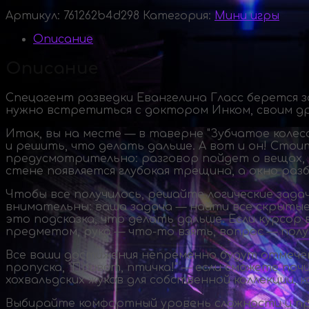
Артикул:
761262b4d298
Категория:
Мини игры
Описание
Описание
Спецагент разведки Евангелина Гласс берется з
нужно встретиться с доктором Инком, своим др
Итак, вы на месте — в таверне "Зубчатое колес
и решить, что делать дальше. А вот и он! Стои
предусмотрительно: разговор пойдет о вещах, 
стене появляется глубокая трещина, а окно ра
Чтобы все получилось, решайте логические зада
внимательны: ваша задача — найти все скрыты
это подсказка, что делать дальше. Если курсо
предметом, рука —
что-то
взять, вопрос — пол
Все ваши достижения непременно будут отмече
пропуска, "Привет, птичка!" — если сможете по
хохвальдских жуков для собственной коллекции,
Выбирайте комфортный уровень сложности и пр