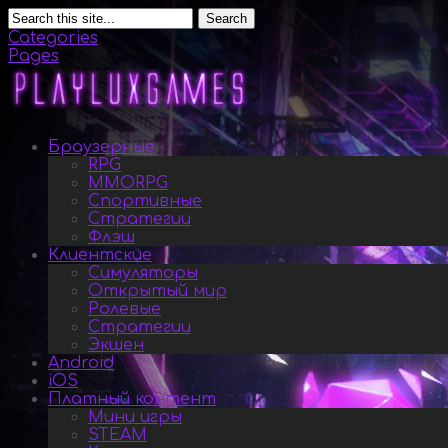
Search
Categories
Pages
Браузерные
RPG
MMORPG
Спортивные
Стратегии
Флэш
Клиентские
Симуляторы
Открытый мир
Ролевые
Стратегии
Экшен
Android
iOS
Платный контент
Мини игры
STEAM