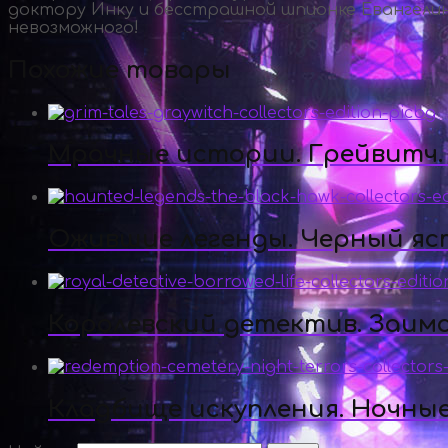
доктору Инку и бесстрашной шпионке Евангелин
невозможного!
Похожие товары
Мрачные истории. Грейвитч.
Ожившие легенды. Черный яс
Королевский детектив. Заим
Кладбище искупления. Ночны