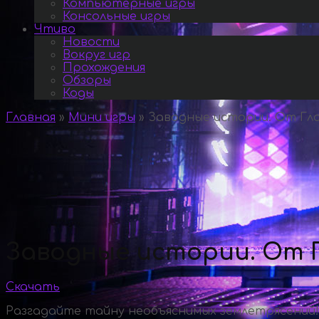
Компьютерные игры
Консольные игры
Чтиво
Новости
Вокруг игр
Прохождения
Обзоры
Коды
Главная
»
Мини игры
»
Заводные истории. От Глас
Заводные истории. От Г
Скачать
Разгадайте тайну необъяснимых землетрясений!