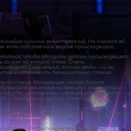
обычайно сильных землетрясений. Но сначала ей
же есть собственная версия происходящего.
ретиться, чтобы обсудить детали происходящего
ь за ним на второй этаж. Очень
оисходит? Сильнейший толчок земли — и на
обытия и остановить безжалостную стихию.
 по списку. На локациях поиска будьте
Обращайте внимание на внешний вид курсора —
ь поближе, шестеренки — взаимодействовать с
ка — перейти на другую локацию.
 — если вы пройдете все
мини-игры
без
 доктора Инка. "Энтомолог" — если найдете всех
а уровнем, чтобы помочь талантливому