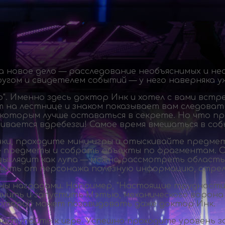
а новое дело — расследование необъяснимых и не
угом и свидетелем событий — у него наверняка у
о". Именно здесь доктор Инк и хотел с вами вст
т на лестнице и знаком показывает вам следоват
которым лучше оставаться в секрете. Но что пр
збивается вдребезги! Самое время вмешаться в с
чки, проходите
мини-игры
и отыскивайте предметы
е предметы и собрать объекты по фрагментам. 
р выглядит как лупа — можно рассмотреть област
учить от персонажа полезную информацию, стрел
ны наградами. Например, "Настоящие трудности"
чинить и запустить Мэтью, механического ворона
 которой может позавидовать даже доктор Инк.
иступайте к игре. Успешно проходите уровень з