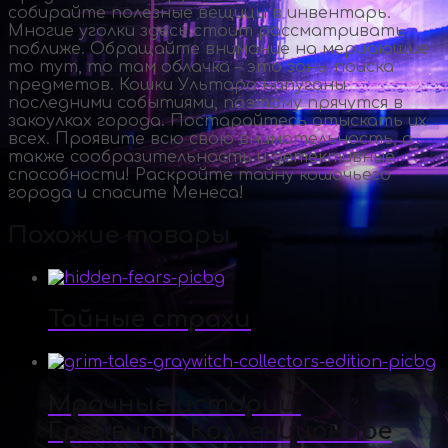
собирайте полезные вещицы в инвентарь.
Многие уголки здесь стоит рассматривать
поближе. Обращайте внимание на мерцающие
то тут, то там облачка – это зоны поиска
предметов. Кошки Ультара напуганы
последними событиями, поэтому прячутся в
закоулках города. Постарайтесь отыскать их
всех. Проявите всю свою внимательность, а
также сообразительность и детективные
способности! Раскройте тайну кошачьего
города и спасите Менеса!
Похожие товары
Тайные страхи
Мрачные истории.
Грейвитч. Коллекционное