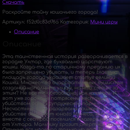
Скачать
Раскройте тайну кошачьего города!
Артикул:
f52d0c83d76a
Категория:
Мини игры
Описание
Описание
Эта таинственная история разворачивается в
городке Ултар, где буквально царствуют
кошки.
Когда-то
по старинному преданию их
было запрещено убивать, и теперь главную
площадь города украшает статуя великой
Кошки. Множество очаровательных пушистых
созданий наполняет улицы, но что стоит за
этим? Не все так безобидно, как кажется. И
вот уже горожане потрясены жестоким
убийством одной супружеской пары.
Несчастные были разорваны кошками. В их
убийстве обвиняют юного Менеса, который
вместе с сестрой поселился в лагере недалеко
от Ултара. Мальчику грозит смертная казнь.
Отныне вся надежда только на вас! Только вы