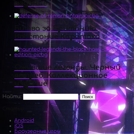
издание
Битва за Британию.
Восстание Каратака
Ожившие легенды. Черный
ястреб. Коллекционное
издание
Найти:
Статьи
Android
iOS
Браузерные игры