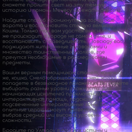
сможете пролить свет на эту темную
историю и помочь Менесу избежать смерти.
Найдите способ проникнуть за городские
ворота и восстановить статую великой
Кошки. Только так вам удастся выяснить, что
же происходит в городе не самом деле, и
восстановить справедливость. Повсюду вас
поджидают хитроумные головоломки и
множество таинственных уголков, где
прячутся необходимые в расследовании
предметы.
Вашим верным помощником станет, конечно
же, кошка. Смело обращайтесь к ней, когда
попадете в безвыходное положение! Вы можете
выбирать разные уровни сложности. Для
начинающих искателей приключений есть
интерактивная помощь, подсказки и
подсвеченные интерактивные зоны. Более
опытные игроки смогут проверить себя,
выбрав средний или высокий уровень
сложности.
Бродите по Ултару в поисках истины и