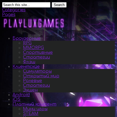
Search
Categories
Pages
Браузерные
RPG
MMORPG
Спортивные
Стратегии
Флэш
Клиентские
Симуляторы
Открытый мир
Ролевые
Стратегии
Экшен
Android
iOS
Платный контент
Мини игры
STEAM