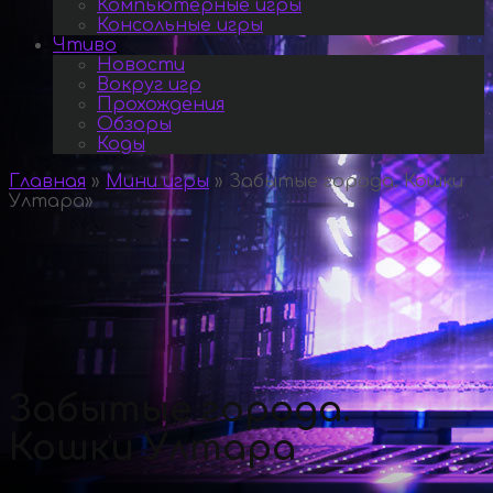
Компьютерные игры
Консольные игры
Чтиво
Новости
Вокруг игр
Прохождения
Обзоры
Коды
Главная
»
Мини игры
»
Забытые города. Кошки
Ултара
»
Забытые города.
Кошки Ултара