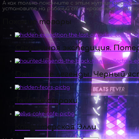
А как только покончите с этим жутким местом и
установите на рабочий стол красочные обои, ко
Похожие товары
Секретная экспедиция. Поте
Ожившие легенды. Черный яс
Тайные страхи
Кондитерская Элли