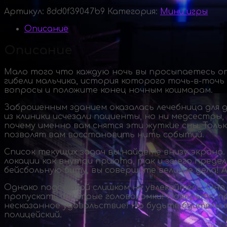
Артикул:
8dd0f39047b9
Категория:
Мини игры
Описание
Описание
Мало того что каждую ночь вы просыпаетесь о
гибели мальчика, история которого
точь-в
-точь
вопросы и положите конец ночным кошмарам.
Заброшенным зданием оказалась лечебница для 
из клиники исчезали пациенты, но ни медсестры,
почему именно вам снятся эти жуткие сны. Тольк
позволят вам восстановить нить событий.
Список текущих задач вы найдете внизу экрана.
локации как внутри приюта, так и за его предел
бейсбольную биту, вы совершите великие дела! 
Однако подсказкой слишком не увлекайтесь. Она
пропускать и хитрые головоломки! Поверьте, п
несказанное удовольствие! Но будьте бдительн
полицейский.