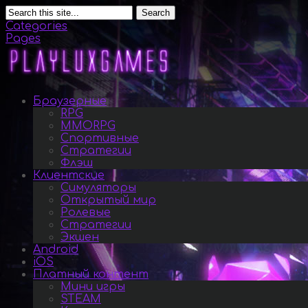
Search
Categories
Pages
Браузерные
RPG
MMORPG
Спортивные
Стратегии
Флэш
Клиентские
Симуляторы
Открытый мир
Ролевые
Стратегии
Экшен
Android
iOS
Платный контент
Мини игры
STEAM