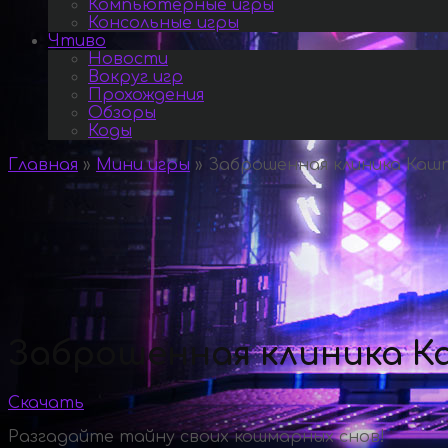
Компьютерные игры
Консольные игры
Чтиво
Новости
Вокруг игр
Прохождения
Обзоры
Коды
Главная
»
Мини игры
»
Заброшенная клиника Ка
Заброшенная клиника 
Скачать
Разгадайте тайну своих кошмарных снов!