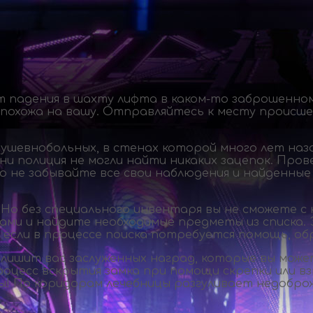
т падения в шахту лифта в
каком-то
заброшенном
 похожа на вашу. Отправляйтесь к месту происш
душевнобольных, в стенах которой много лет наз
 ни полиция не могли найти никаких зацепок. Про
о не забывайте все свои наблюдения и найденные
 Но без специального инвентаря вы не сможете с
ами и найдите необходимые предметы из списка. З
А если в процессе поиска потребуется помощь, об
 лишит вас заслуженных наград, которые вы може
роцесс вскрытия замка при помощи скрепки или в
ы! По коридорам лечебницы разгуливает недобро