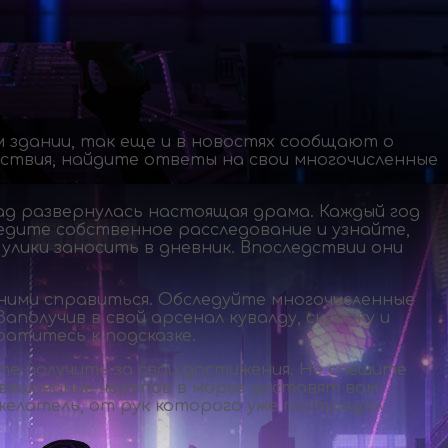
 здании, так еще и в новостях сообщают о
ествия, найдите ответы на свои многочисленные
ад развернулась настоящая драма. Каждый год
ведите собственное расследование и узнайте,
 улики заносить в дневник. Впоследствии они
 ними справиться. Обследуйте многочисленные
аполучив в свой арсенал кувалду, скрепку и
ратитесь к подсказке.
те получить за свои достижения. Не спешите
звешивание черепов в морге доставят вам
желатель, от рук которого уже пострадал