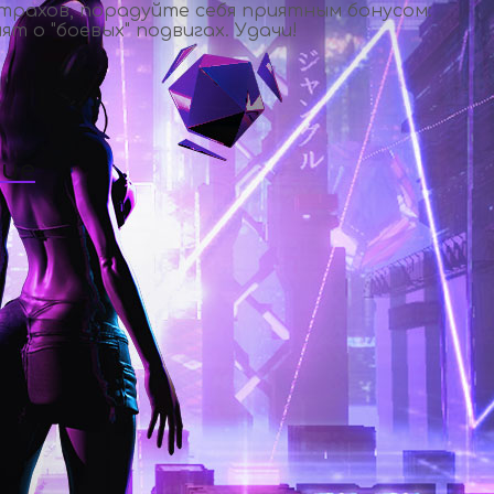
страхов, порадуйте себя приятным бонусом:
т о "боевых" подвигах. Удачи!
ние