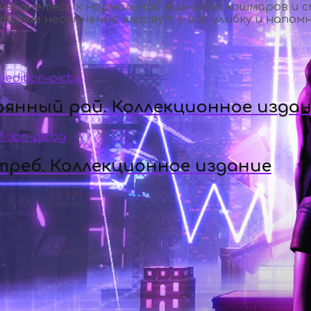
 вернетесь к нормальной жизни без кошмаров и 
торые несомненно вызовут у вас улыбку и напомня
рянный рай. Коллекционное изда
треб. Коллекционное издание