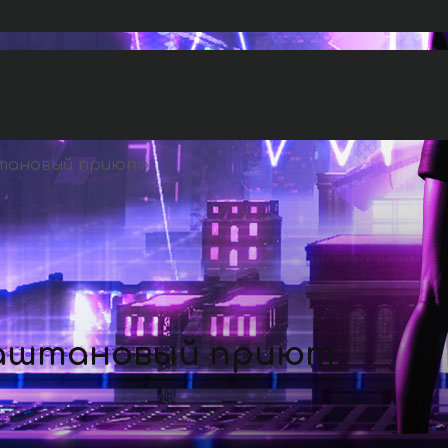
штановый приют
»
Каштановый приют