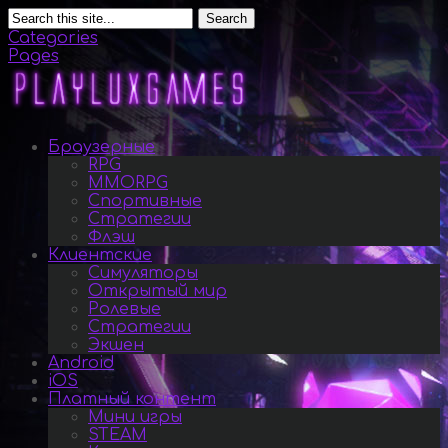
Search
Categories
Pages
Браузерные
RPG
MMORPG
Спортивные
Стратегии
Флэш
Клиентские
Симуляторы
Открытый мир
Ролевые
Стратегии
Экшен
Android
iOS
Платный контент
Мини игры
STEAM