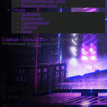
Компьютерные игры
Консольные игры
Чтиво
Новости
Вокруг игр
Прохождения
Обзоры
Коды
Главная
»
Мини игры
»
Заблудшие души.
Утерянные воспоминания
»
Заблудшие души.
Утерянные
воспоминания