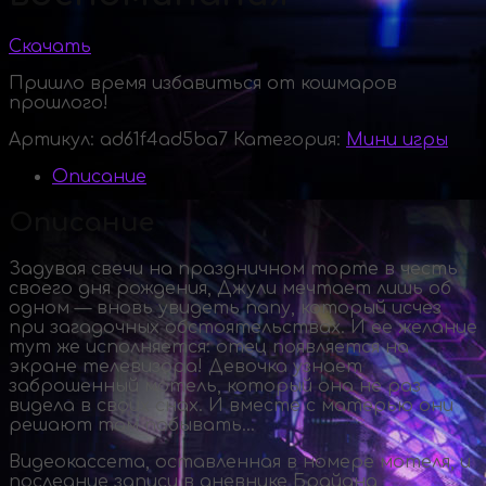
Скачать
Пришло время избавиться от кошмаров
прошлого!
Артикул:
ad61f4ad5ba7
Категория:
Мини игры
Описание
Описание
Задувая свечи на праздничном торте в честь
своего дня рождения, Джули мечтает лишь об
одном — вновь увидеть папу, который исчез
при загадочных обстоятельствах. И ее желание
тут же исполняется: отец появляется на
экране телевизора! Девочка узнает
заброшенный мотель, который она не раз
видела в своих снах. И вместе с матерью они
решают там побывать…
Видеокассета, оставленная в номере мотеля, и
последние записи в дневнике Брайана