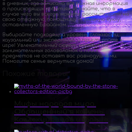
в дневник, где записана вся важная информация
о происходящих событиях. И знайте, что в
случае чего вы всегда можете рассчитывать на
свою отважную помощницу — вязаную куклу,
оставленную Брайаном.
Выбирайте подходящий уровень сложности,
каузальный или экспертный, и приступайте к
игре! Увлекательный сюжет, множество
занимательных головоломок и поиск
предметов не оставят вас равнодушными.
Помогите семье вернуться домой!
Похожие товары
Мифы народов мира.
Обращенный в камень.
Коллекционное издание