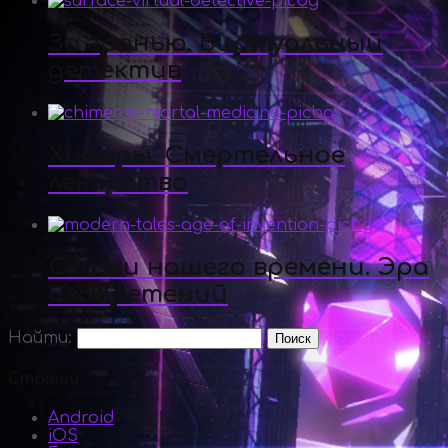
За гранью. Виртуальный
детектив
Химеры. Смертельное
лекарство
Сказки нашего времени. Эра
изобретений
Найти:
Статьи
Android
iOS