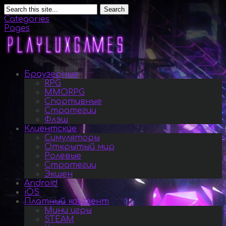
Search
Categories
Pages
Браузерные
RPG
MMORPG
Спортивные
Стратегии
Флэш
Клиентские
Симуляторы
Открытый мир
Ролевые
Стратегии
Экшен
Android
iOS
Платный контент
Мини игры
STEAM