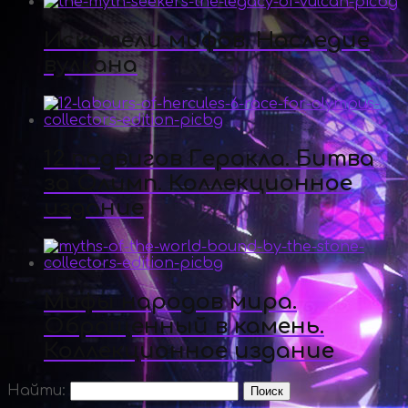
Искатели мифов. Наследие
вулкана
12 подвигов Геракла. Битва
за Олимп. Коллекционное
издание
Мифы народов мира.
Обращенный в камень.
Коллекционное издание
Найти: