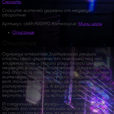
Скачать
Спасите жителей деревни от медведя-
оборотня!
Артикул:
c669c9000f93
Категория:
Мини игры
Описание
Описание
Однажды отважная Златовласка решила
спасти свою деревню от нависшей над ней
эпидемии чумы и украла ради благой цели у
медведей волшебный артефакт.
Деревню-то
она спасла, а сама не убереглась. Благодарные
жители поставили Златовласке памятник, да
вот только не спасает он их от набегов
разъяренных зверей. А ведь огромные медведи с
горящими глазами не только артефакт свой
вернуть хотят, но и мстить намерены.
И следующий на очереди — муж Златовласки.
Однако его смелый сынишка готов вступиться
за отца и отомстить за мать, если, конечно,