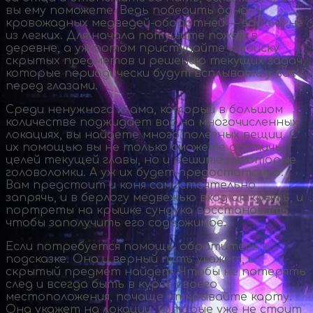
вы ему поможете. Ведь победить одному
кровожадных
медведей-оборотней
— задача не
из легких. Для начала потушите пожар в
деревне, а уж потом приступайте к поиску
скрытых предметов и решению текущих задач,
которые периодически будут всплывать у вас
перед глазами.
Среди ненужного хлама, который в большом
количестве поджидает вас на многочисленных
локациях, вы найдете много полезных вещиц. С
их помощью вы не только сможете достичь
целей текущей главы, но и решите некоторые
головоломки. А уж их будет предостаточно.
Вам предстоит и коня самостоятельно
запрячь, и в берлогу медвежью вход открыть, и
портреты на крышке сундука восстановить,
чтобы заполучить его содержимое.
Если потребуется помощь, обратитесь к
подсказке. Она и верный путь укажет, и
скрытый предмет найдет. Чтобы не потерять
след и всегда быть в курсе своего
местоположения, почаще открывайте карту.
Она укажет на локации, которые уже не стоит