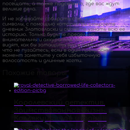
посещать, а также подскажет, где вас ждут
великие дела.
И не забывайте собирать специальные
символы, с помощью которых вы откроете
дневник Златовласки и сможете узнать всю ее
историю. Только будьте предельно
внимательны и аккуратны: медведи спят и
видят, как бы затащить вас в свое логово. Так
что не пугайтесь, если в один прекрасный
момент заметите у себя избыточную
волосатость и длинные когти.
Похожие товары
Королевский детектив.
Заимствованная жизнь.
Коллекционное издание