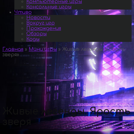
Компьютерные игры
Консольные игры
Чтиво
Новости
Вокруг игр
Прохождения
Обзоры
Коды
Главная
»
Мини игры
»
Живые легенды. Ярость
зверя
»
Живые легенды. Ярость
зверя