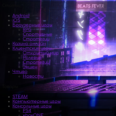
Статьи
Android
iOS
Браузерные игры
RPG
Спортивные
Стратегии
Казино онлайн
Клиентские игры
Открытый мир
Ролевые
Стратегии
Экшен
Чтиво
Новости
Товары
STEAM
Компьютерные игры
Консольные игры
PS4
xboxONE