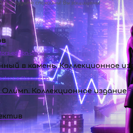
 Да! И будьте спокойны! Вы защищены!
ов
ный в камень. Коллекционное из
а Олимп. Коллекционное издание
ектив