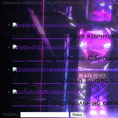
локации или лучше перебраться в другое место.
Похожие товары
На закате. Наследие язычник
Мифы народов мира. Обращен
12 подвигов Геракла. Битва з
За гранью. Виртуальный дет
Найти: