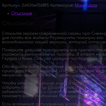
Артикул:
2d43be156895
Категория:
Мини игры
Описание
Описание
Станьте героем современной сказки про Снежну
дня почти все жители Роузмаунта покинули его. 
возлюбленного нашей героини, который отправи
Помогите девушке преодолеть все препятствия
горожан и выполняйте их просьбы. В ответ на 
Гердой и Каем. Они уже изрядно постарели и не 
Обследуйте все заснеженные закоулки и обледен
пригодится все: и веревки, и ножи, и пустые в
ненужных вещей. Их вы найдете и на улицах горо
Чтобы открыть хитрые замки и попасть на нов
собрать снежинку из фрагментов и расставить 
забывайте важную и полезную информацию занос
поможет вам в считанные секунды решить голово
Если возникнут затруднения, воспользуйтесь п