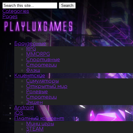
Search
Categories
Pages
Браузерные
RPG
MMORPG
Спортивные
Стратегии
Флэш
Клиентские
Симуляторы
Открытый мир
Ролевые
Стратегии
Экшен
Android
iOS
Платный контент
Мини игры
STEAM