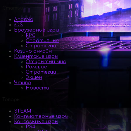
Статьи
Android
iOS
Браузерные игры
RPG
Спортивные
Стратегии
Казино онлайн
Клиентские игры
Открытый мир
Ролевые
Стратегии
Экшен
Чтиво
Новости
Товары
STEAM
Компьютерные игры
Консольные игры
PS4