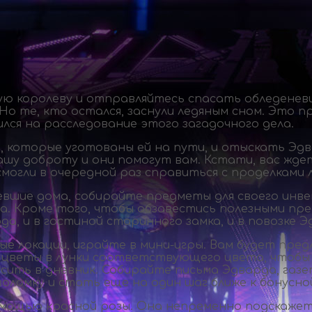
ю королеву и отправляйтесь спасать обледеневш
Но те, кто остался, заснули ледяным сном. Это 
лся на расследование этого загадочного дела.
, которые уготованы ей на пути, и отыскать Эд
вашу доброту и они помогут вам. Кстати, вас жд
смогли в очередной раз справиться с проделками 
евшие дома, собирайте предметы для своего инве
едра. Кроме того, чтобы обзавестись полезными п
да, и в гостиной старинного замка, и в повозке Э
ые локации, играйте в
мини-игры
. Вам будет пред
цветы в лунки соответствующего цвета, чтобы о
ить в дневник. Собирайте письма Эдварда, газет
ломку и стать еще на один шаг ближе к бонусной
омощью красной розы. Она непременно подскажет