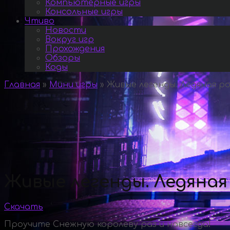
Компьютерные игры
Консольные игры
Чтиво
Новости
Вокруг игр
Прохождения
Обзоры
Коды
Главная
»
Мини игры
»
Живые легенды. Ледяная ро
Живые легенды. Ледяная
Скачать
Проучите Снежную королеву раз и навсегда!