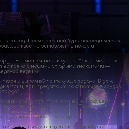
ий город. После снежной бури посреди летнего
происшествие не оставляет в покое и
варда. Внимательно выслушивайте замерзших
ет встреча с нашими старыми знакомыми —
ледяной ведьмы.
нтаря и выполняйте текущие задачи. В деле
редметами, вам предстоит покопаться в грудах
дварда.
ложено отыскать пары ключей в шкафчике,
ткрыть кабинку фуникулера. Только не
ные вырезки и рисунки. Со временем все это
 главе коллекционного издания.
, имеет ли смысл оставаться на текущей