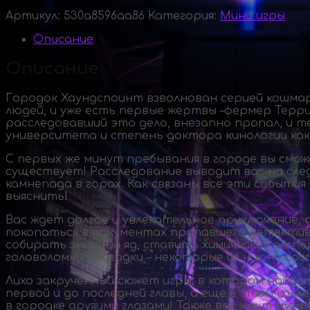
Артикул:
530a8596aa86
Категория:
Мини игры
Описание
Описание
Городок Хаундспоинт взволнован серией кошмар
людей, и уже есть первые жертвы –фермер Терр
расследовавший это дело, внезапно пропал, и т
университета и степень доктора кинологии как 
С первых же минут пребывания в городе вы смож
существует! Расследование выводит вас на сле
камнепада в горах. Как связаны все эти событи
выяснить!
Вас ждет долгое и увлекательное приключение,
покопаться в документах пропавшего детектив
собирать змеиный яд, ставить химические эксп
головоломки и загадки – некоторые из них не с
Лихо закрученный сюжет игры, в котором найде
первой и до последней главы, а еще в этом кол
в городке другими глазами! Также вас ждут музы