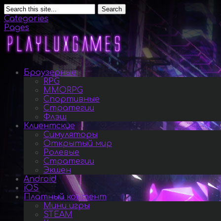
Search
Categories
Pages
Браузерные
RPG
MMORPG
Спортивные
Стратегии
Флэш
Клиентские
Симуляторы
Открытый мир
Ролевые
Стратегии
Экшен
Android
iOS
Платный контент
Мини игры
STEAM