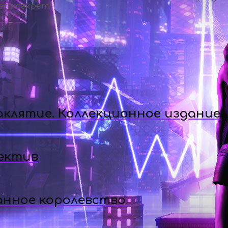
его секрет!
аклятие. Коллекционное издание
ектив
анное королевство