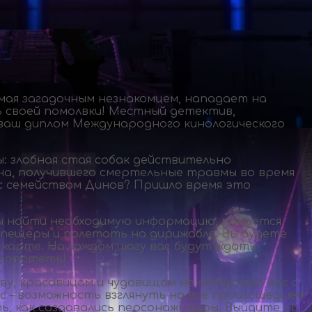
мая загадочным незнакомцем, нападает на
ь своей помолвки! Местный детектив,
о ваш диплом Международного кинологического
ы: злобная стая собак действительно
на, получившего смертельные травмы во время
к с семейством Динов? Пришло время это
бы найти необходимую информацию, придется
пещеры и полетать на дирижабле. Вы будете
 карте. На каждом шагу вас будут ждать
 попотеть!
ву, красавицам и чудовищам не отпустит вас с
ус – возможность взглянуть на все произошедшее
ть, как создавались персонажи игры. Выйдите на