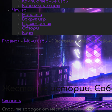
Компьютерные игры
Консольные игры
Чтиво
Новости
Вокруг игр
Прохождения
Обзоры
Коды
Главная
»
Мини игры
»
Жестокие истории. Собачь
Жестокие истории. Соба
Скачать
Спасите городок от мести человека-собаки!