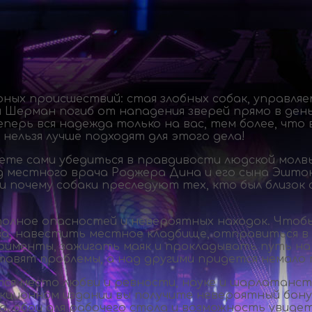
ных происшествий: стая злобных собак, управляе
и Шерман погиб от нападения зверей прямо в ден
еперь вся надежда только на вас, тем более, чт
нельзя лучше подходят для этого дела!
ете сами убедиться в правдивости людской молв
д местного врача Роджера Дина и его сына Эшто
я и почему собаки преследуют тех, кто был близо
 полное опасностей и невероятных находок. Что
а, навестить местное кладбище, отправиться в 
ерименты, зажигать маяк и прокладывать путь на
оставят проблемы, а над другими придется немало
тся место любви и ревности, науке и шарлатанст
лекционном издании вы получите невероятный бон
ка, обои для рабочего стола и возможность увиде