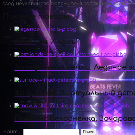
след неуловимого повелителя собак и откройте 
Похожие товары
Легенды Индии
Затерянные земли. Ледяное з
За гранью. Виртуальный дет
Пасьянс Белоснежка. Зачаров
Найти: