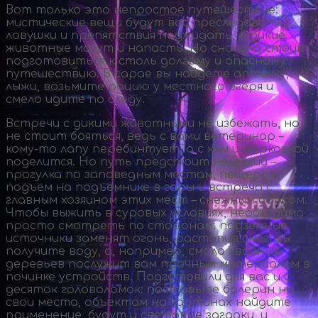
Вот только это непростое путешествие:
мистические вещи будут вас преследовать,
ловушки и препятствия поджидать, а дикие
животные могут и напасть. Но сначала стоит
подготовиться к столь долгому и опасному
путешествию. В сарае вы найдете аптечку,
лыжи, возьмите рацию у местного егеря и
смело идите по следу.
Встречи с дикими животными не избежать, но
не стоит бояться, ведь с вами ветеринар –
кому-то
лапу перебинтует, а с кем и морковкой
поделится. Но путь предстоит нелегкий –
прогулка по заповедным местам, пещерам,
подъем на подъемнике в горы и встреча с
главным хозяином этих мест – снежным барсом.
Чтобы выжить в суровых условиях, необходимо
просто смотреть по сторонам: подземные
источники заменят огонь, растопив снег, вы
получите воду, а, например, смола хвойных
деревьев послужит вам прочным материалом в
починке устройств. Подготовили для вас и с
десяток головоломок: поставьте балерин на
свои места, объектам на картинах найдите
применение, будут и световые загадки, и,