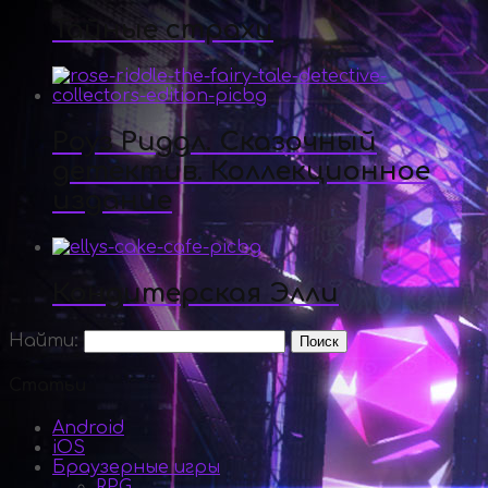
Тайные страхи
Роуз Риддл. Сказочный
детектив. Коллекционное
издание
Кондитерская Элли
Найти:
Статьи
Android
iOS
Браузерные игры
RPG