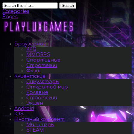
Search
Categories
Pages
Браузерные
RPG
MMORPG
Спортивные
Стратегии
Флэш
Клиентские
Симуляторы
Открытый мир
Ролевые
Стратегии
Экшен
Android
iOS
Платный контент
Мини игры
STEAM