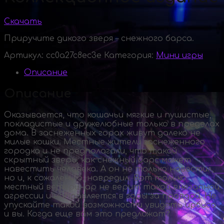
Скачать
Приручите дикого зверя – снежного барса.
Артикул:
cc0a27c8ec3e
Категория:
Мини игры
Описание
Описание
Оказывается, что кошачьи мягкие и пушистые,
покладистые и дружелюбные только в пределах
дома. В заснеженных горах живут далеко не
милые кошки. Местные жители заснеженного
городка и не предполагали, что такой
скрытный зверь, как снежный барс может
навестить человека. А он не только навестил,
но и, к сожалению, навредил. Вот только
местный ветеринар не верит такой внезапной
агрессии и направляется в горы за правдой. Не
упускайте такой возможности увидеть ирбиса
и вы. Когда еще вам это предложат?