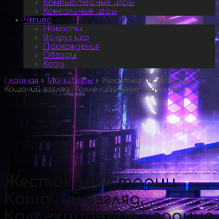
Компьютерные игры
Консольные игры
Чтиво
Новости
Вокруг игр
Прохождения
Обзоры
Коды
Главная
»
Мини игры
»
Жестокие истории.
Кошачий взгляд. Коллекционное издание
»
Жестокие истории.
Кошачий взгляд.
Коллекционное издание