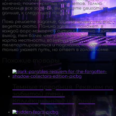
конечно, поиск скрытых предметов. Только
выполнив все задания, вы сможете двигаться
дальше, к следующей локации.
Пока решаете задание, будьте начеку – на вас
ведется охота. Паника здесь не поможет, в
каждой
форс-мажорной
ситуации можно найти
выход, тем более что у вас есть инвентарь,
карта местности, возможность
телепортироваться и подсказка, которая не
только укажет путь, но ответ в головоломке.
Похожие товары
Темные предания. Реквием по
забытой тени.
Коллекционное издание