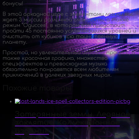
бонусы!
В этой аркадной игре с элементами логики вас
ждет 3 миссии различной сложности, а также
режим "Одиссея", в котором вам предстоит
пройти 45 постоянно усложняющихся уровней и
очистить от кубиков всю таинственную
планету.
Простой, но увлекательный игровой процесс, а
также красочная графика, множество
спецэффектов и превосходная музыка
обязательно понравятся всем любителям
приключений в далеких звездных мирах.
Похожие товары
Затерянные земли. Ледяное
заклятие. Коллекционное
издание