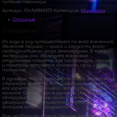
путешественницы
Артикул:
f3b7e8884073
Категория:
Мини игры
Описание
Описание
Из года в год путешествует по всей вселенной
Железная Лягушка — краса и гордость всего
свободолюбивого рода земноводных. В каждой
экспедиции она обследует все новые
отдаленные планеты, где саламандры, лягушки
и тритоны готовятся основать свои
поселения.
В одном из таких путешествий она обнаружила
странную планету, которая была буквально
вся изрыта прихотливой сетью странных
каналов. Оказавшись в одном из них, Лягушка
обнаружила, что они переполнены
движущимися разноцветными кубиками,
которые готовы раздавить ее.
Вам необходимо помочь Лягушке вырваться из