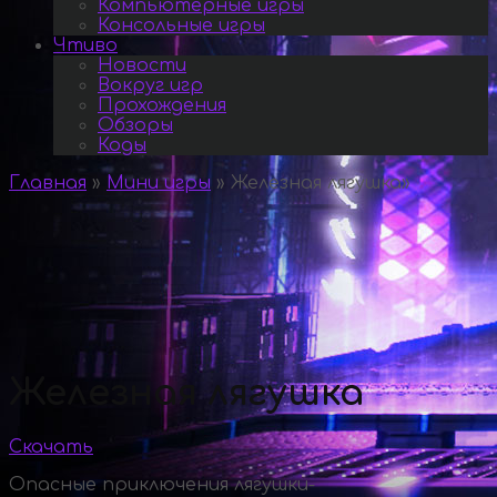
Компьютерные игры
Консольные игры
Чтиво
Новости
Вокруг игр
Прохождения
Обзоры
Коды
Главная
»
Мини игры
»
Железная лягушка
»
Железная лягушка
Скачать
Опасные приключения лягушки-