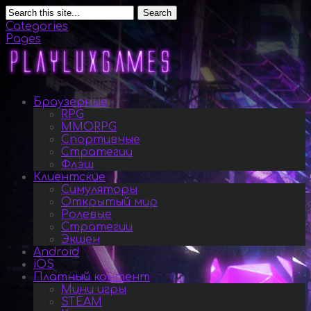
Search
Categories
Pages
Браузерные
RPG
MMORPG
Спортивные
Стратегии
Флэш
Клиентские
Симуляторы
Открытый мир
Ролевые
Стратегии
Экшен
Android
iOS
Платный контент
Мини игры
STEAM