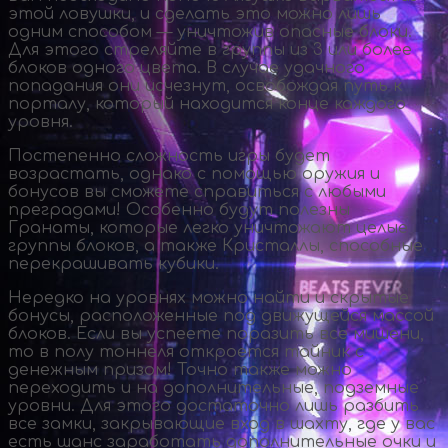
этой ловушки, и сделать это можно лишь
одним способом — уничтожив опасные блоки.
Для этого стреляйте в группы из 3 или более
блоков одного цвета. В случае удачного
попадания они исчезнут, освобождая путь к
порталу, который находится конце каждого
уровня.
Постепенно сложность игры будет
возрастать, однако с помощью оружия и
бонусов вы сможете справиться с любыми
преградами! Особенно будут полезны
Гранаты, которые легко уничтожают целые
группы блоков, а также Кристаллы, способные
перекрашивать кубики.
Нередко на уровнях можно найти и скрытые
бонусы, расположенные под движущейся массой
блоков. Если вы успеете поразить все мишени,
то в полу тоннеля откроется тайник с
денежным призом! Точно также можно
переходить и на дополнительные, подземные
уровни. Для этого достаточно лишь разбить
все замки, закрывающие вход в шахту, где у вас
есть шанс заработать дополнительные очки и