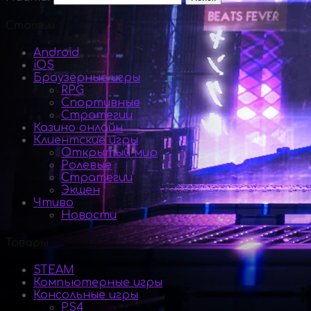
Статьи
Android
iOS
Браузерные игры
RPG
Спортивные
Стратегии
Казино онлайн
Клиентские игры
Открытый мир
Ролевые
Стратегии
Экшен
Чтиво
Новости
Товары
STEAM
Компьютерные игры
Консольные игры
PS4