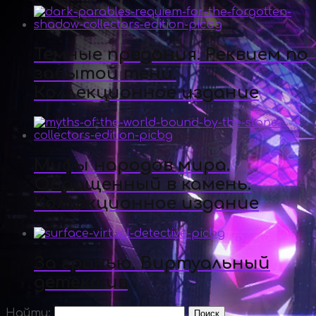
Темные предания. Реквием по
забытой тени.
Коллекционное издание
Мифы народов мира.
Обращенный в камень.
Коллекционное издание
За гранью. Виртуальный
детектив
Найти: