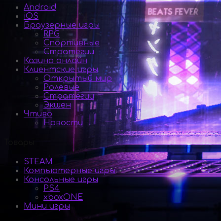
Android
iOS
Браузерные игры
RPG
Спортивные
Стратегии
Казино онлайн
Клиентские игры
Открытый мир
Ролевые
Стратегии
Экшен
Чтиво
Новости
Товары
STEAM
Компьютерные игры
Консольные игры
PS4
xboxONE
Мини игры