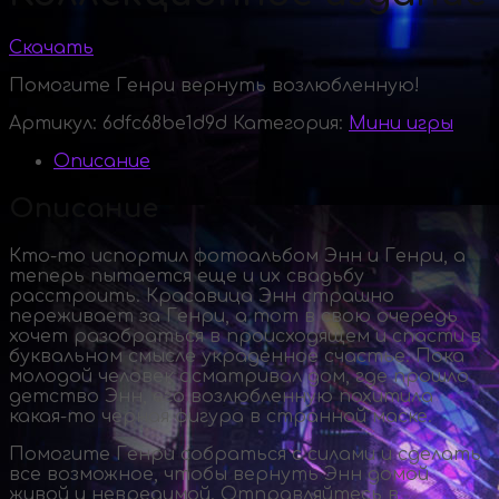
Скачать
Помогите Генри вернуть возлюбленную!
Артикул:
6dfc68be1d9d
Категория:
Мини игры
Описание
Описание
Кто-то
испортил фотоальбом Энн и Генри, а
теперь пытается еще и их свадьбу
расстроить. Красавица Энн страшно
переживает за Генри, а тот в свою очередь
хочет разобраться в происходящем и спасти в
буквальном смысле украденное счастье. Пока
молодой человек осматривал дом, где прошло
детство Энн, его возлюбленную похитила
какая-то
черная фигура в странной маске.
Помогите Генри собраться с силами и сделать
все возможное, чтобы вернуть Энн домой
живой и невредимой. Отправляйтесь в