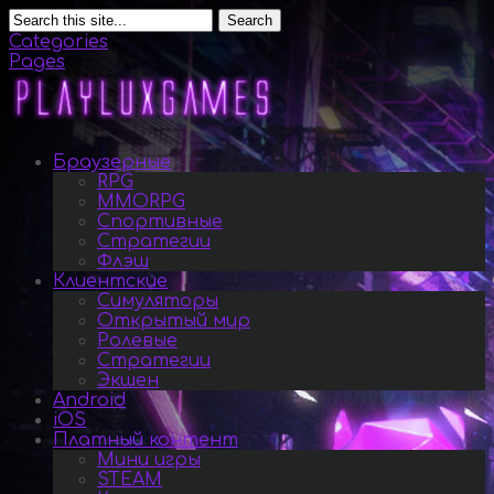
Search
Categories
Pages
Браузерные
RPG
MMORPG
Спортивные
Стратегии
Флэш
Клиентские
Симуляторы
Открытый мир
Ролевые
Стратегии
Экшен
Android
iOS
Платный контент
Мини игры
STEAM