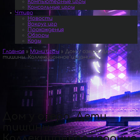
Компьютерные игры
Консольные игры
Чтиво
Новости
Вокруг игр
Прохождения
Обзоры
Коды
Главная
»
Мини игры
»
Дом у озера. Дети
тишины. Коллекционное издание
»
Дом у озера. Дети
тишины.
Коллекционное издание