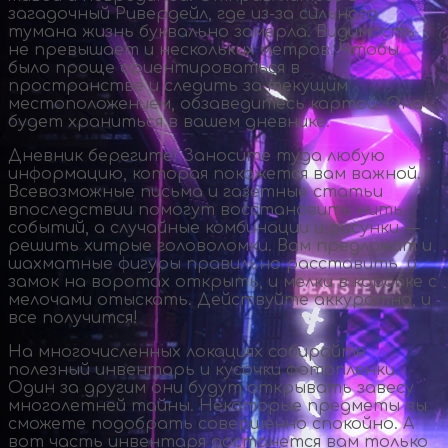
загадочный Ривердейл, где
из-за
сильного
тумана жизнь буквально замерла. Видимость
не превышает и нескольких метров. Чтобы
было проще ориентироваться в
пространстве и следить за текущим
местоположением, обзаведитесь картой. Она
будет храниться в вашем дневнике.
Дневник берегите! Заносите туда любую
информацию, которая покажется вам важной.
Всевозможные письма и газетные статьи
впоследствии помогут восстановить нить
событий, а случайные комбинации и рисунки —
решить хитрые головоломки. Вам предложат и
шахматные фигуры правильно расставить, и
замок на воротах открыть, и мелки в коробке с
мелочами отыскать. Действуйте аккуратно, и
все получится!
На многочисленных локациях собирайте
полезный инвентарь и кусочки фотопленки.
Один за другим они будут открывать завесу
многолетней тайны. Некоторые предметы вы
сможете подобрать совершенно спокойно. А
вот часть инвентаря достанется вам только