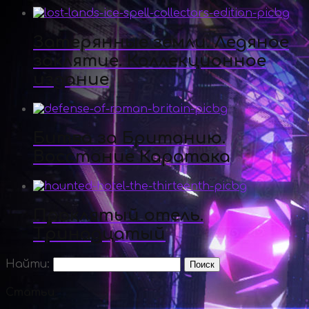
Затерянные земли. Ледяное
заклятие. Коллекционное
издание
Битва за Британию.
Восстание Каратака
Проклятый отель.
Тринадцатый
Найти:
Статьи