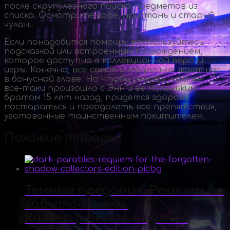
после скрупулезного поиска предметов из
списка. Осмотрите кафе, пристань и старый
чулан.
Если понадобится помощь, воспользуйтесь
подсказкой или встроенным прохождением,
которое доступно в коллекционной версии
игры. Конечно, все самое интересное ждет вас
в бонусной главе. Но чтобы узнать, что же
все-таки
произошло с Энн и ее маленьким
братом 15 лет назад, придется здорово
постараться и преодолеть все препятствия,
уготованные таинственным похитителем.
Похожие товары
Темные предания. Реквием по
забытой тени.
Коллекционное издание