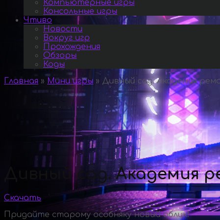
Компьютерные игры
Консольные игры
Чтиво
Новости
Вокруг игр
Прохождения
Обзоры
Коды
Главная
»
Мини игры
»
Дивный сад. Академия рем
Дивный сад. Академия 
Скачать
Придайте старому особняку новый облик!