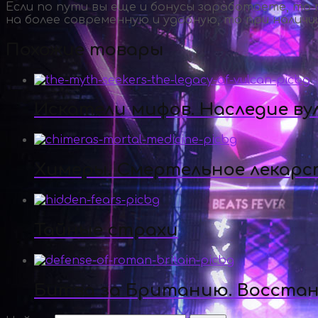
Если по пути вы еще и бонусы заработаете, то 
на более современную и удобную, то при наличии
Похожие товары
Искатели мифов. Наследие ву
Химеры. Смертельное лекарс
Тайные страхи
Битва за Британию. Восста