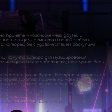
о принять многочисленных друзей и
авно не видели ремонта и новой мебели.
а, который бы с удовольствием раскупили
ки,
кому-то
гитара для музицирования
ольше денег вы заработаете, тем лучше. Ведь
о пса предела не будет! Не тратьте время на
 которые захотят прилечь на новый удобный
о шикарного шкафа
какую-нибудь
книгу для души.
се "раскопок" возникнут трудности,
циях еле заметные вопросики. Кроме того,
т и термометр. Если они попадутся вам под