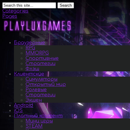
Search
Categories
Pages
Браузерные
RPG
MMORPG
Спортивные
Стратегии
Флэш
Клиентские
Симуляторы
Открытый мир
Ролевые
Стратегии
Экшен
Android
iOS
Платный контент
Мини игры
STEAM