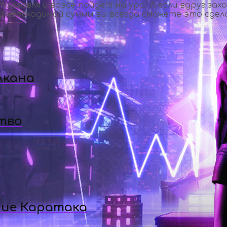
торговля и вовсе пойдет на ура! А если вдруг з
 необходимой суммы вы всегда сможете это сделат
лкана
тво
ние Каратака