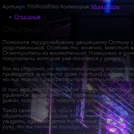
Артикул:
f1b0fa16836a
Категория:
Мини игры
Описание
Описание
Помогите трудолюбивому дворецкому Остину сп
родственников.
Особняк-то
, конечно, вместит 
Осмотритесь-ка
внимательно! Наверняка в доме
покупатели, которые уже толпятся у двери.
Как ни странно, но запасливый народ скупает в
пригодится, а
кому-то
даже паутина с вашего по
на них можно приобрести предметы интерьера,
И про любимого питомца не забудьте! Оборудуй
удивление запросами покупателей. Сейчас для в
диван, походить по новому сверкающему полу, а
Такой своеобразный поиск предметов за деньги 
обратитесь к подсказке. Кстати, чтобы ее запас
увидеть, где находятся требуемые предметы, в
руку, то вы сможете гораздо быстрее найти ну