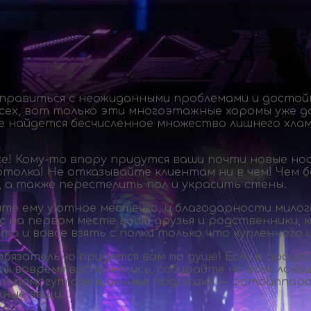
равиться с неожиданными проблемами и достойн
всех, вот только эти многоэтажные хоромы уже д
 найдется бесчисленное множество лишнего хлам
се!
Кому-то
впору придутся ваши почти новые нос
толка! Не отказывайте клиентам ни в чем! Чем б
 а также перестелить пол и украсить стены.
те ему уютное местечко, и благодарности милог
ас на первом месте ваши друзья и родственники,
 то и вовсе взять с полки только что купленног
обязательно придется вам по душе! Если в процес
ы вовремя восполнялись, собирайте на всех лока
ам помогут специальные подсказки — фотоаппара
жные вещи.