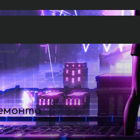
онта
»
ремонта