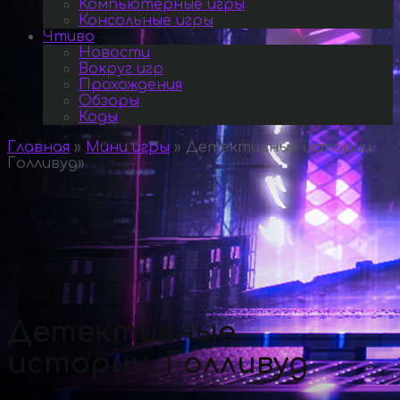
Компьютерные игры
Консольные игры
Чтиво
Новости
Вокруг игр
Прохождения
Обзоры
Коды
Главная
»
Мини игры
»
Детективные истории.
Голливуд
»
Детективные
истории. Голливуд