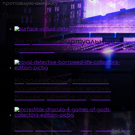
пропавшую актрису.
Похожие товары
За гранью. Виртуальный
детектив
Королевский детектив.
Заимствованная жизнь.
Коллекционное издание
Невероятный Дракула. Игры