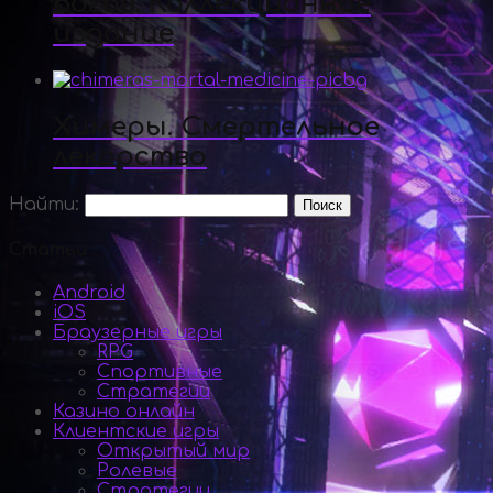
богов. Коллекционное
издание
Химеры. Смертельное
лекарство
Найти:
Статьи
Android
iOS
Браузерные игры
RPG
Спортивные
Стратегии
Казино онлайн
Клиентские игры
Открытый мир
Ролевые
Стратегии