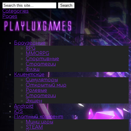
Search
Categories
Pages
Браузерные
RPG
MMORPG
Спортивные
Стратегии
Флэш
Клиентские
Симуляторы
Открытый мир
Ролевые
Стратегии
Экшен
Android
iOS
Платный контент
Мини игры
STEAM