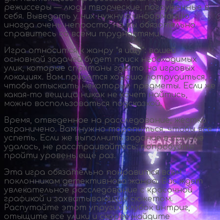
режиссеры — люди творческие, погруженные в
себя. Выведать у них нужную информацию
иногда очень непросто, но вы обязательно
справитесь со всеми трудностями.
Игра относится к жанру "я ищу": вашей
основной задачей будет поиск необходимых
улик, которые спрятаны
где-то
на игровых
локациях. Вам придется хорошо потрудиться,
чтобы отыскать некоторые предметы. Если же
какая-то
вещица никак не хочет найтись,
можно воспользоваться подсказкой.
Время, отведенное на расследование, жестко
ограничено. Вам нужно торопиться, чтобы все
успеть. Если же выполнить задание в срок не
удалось, не расстраивайтесь: попробуйте
пройти уровень ещё раз.
Эта игра обязательно понравится всем
поклонникам детективного жанра. Вас ждет
увлекательное расследование с красочной
графикой и захватывающим сюжетом.
Распутайте этот упругий клубок интриг,
отыщите все улики и скорее найдите