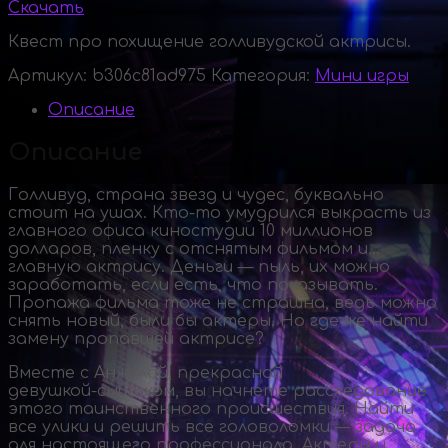
Скачать
Квест про похищение голливудской актрисы.
Артикул:
b306c81ad975
Категория:
Мини игры
Описание
Описание
Голливуд, страна звезд и чудес, буквально
стоит на ушах.
Кто-то
умудрился выкрасть из
главного офиса киностудии 10 миллионов
долларов, пленку с отснятым фильмом и…
главную актрису. Деньги — пыль, их можно
заработать, если есть, что показывать.
Пропажа фильма тоже не страшна, ведь можно
снять новый, были бы актеры. Но где же найти
замену пропавшей актрисе?
Вместе с Анжелой, прекрасной
девушкой-сыщиком
, вы начнете расследование
этого таинственного происшествия. Найти
все улики и решить все головоломки — задача
для настоящего профессионала. Актеры и