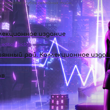
аспутайте клубок семейных тайн.
ллекционное издание
рянный рай. Коллекционное изда
ов