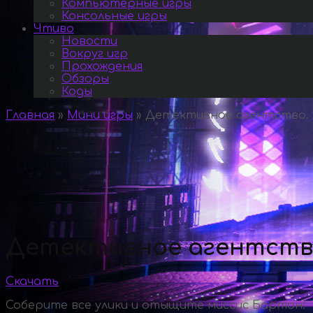
Компьютерные игры
Консольные игры
Чтиво
Новости
Вокруг игр
Прохождения
Обзоры
Коды
Главная
»
Мини игры
»
Детективное агентство. 
Детективное агентств
Скачать
Соберите все улики и отыщите миссис Бартон!