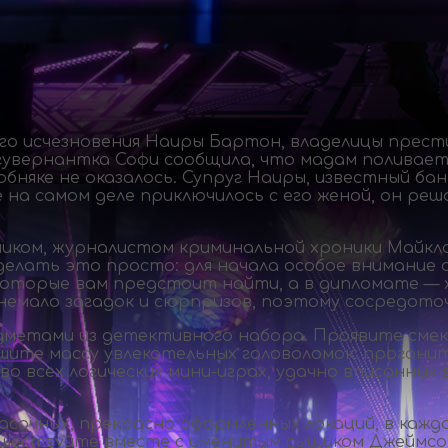
го исчезновения Наиры Бартон, владелицы прест
я гувернантка Софи сообщила, что мадам поливае
собняке не оказалось. Супруг Наиры, известный 
е на самом деле приключилось с его женой, он р
ником, журналистом криминальной хроники Майкл
делать это просто: для начала особое внимание 
которые вам предстоит найти, а в дипломате — х
емало загадок и сюрпризов, поэтому сосредоточ
дметами из детективного набора. Проявите смека
шите массу увлекательных головоломок: прогони
во всех логических
мини-играх
, удачно вписанных 
расочных, прекрасно оформленных локаций, в каж
тешествуйте вместе с именитым сыщиком Джеймсом