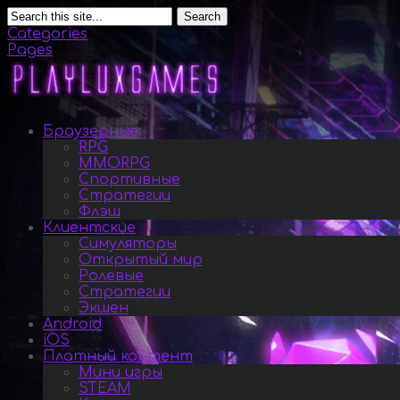
Search
Categories
Pages
Браузерные
RPG
MMORPG
Спортивные
Стратегии
Флэш
Клиентские
Симуляторы
Открытый мир
Ролевые
Стратегии
Экшен
Android
iOS
Платный контент
Мини игры
STEAM