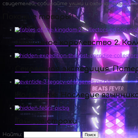
свидетелей, собирайте улики и окончательно р
Похожие товары
Сказочное королевство 2. Ко
Секретная экспедиция. Поте
На закате. Наследие язычник
Тайные страхи
Найти: