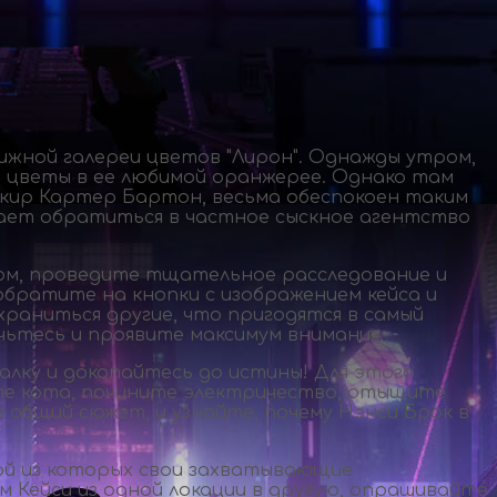
ижной галереи цветов "Лирон". Однажды утром,
т цветы в ее любимой оранжерее. Однако там
банкир Картер Бартон, весьма обеспокоен таким
ешает обратиться в частное сыскное агентство
ом, проведите тщательное расследование и
обратите на кнопки с изображением кейса и
раниться другие, что пригодятся в самый
ьтесь и проявите максимум внимания.
лку и докопайтесь до истины! Для этого
те кота, почините электричество, отыщите
в общий сюжет, и узнайте, почему Нэнси Брок в
дой из которых свои захватывающие
 Кейси из одной локации в другую, опрашивайте