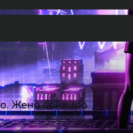
Жена банкира
»
о. Жена банкира