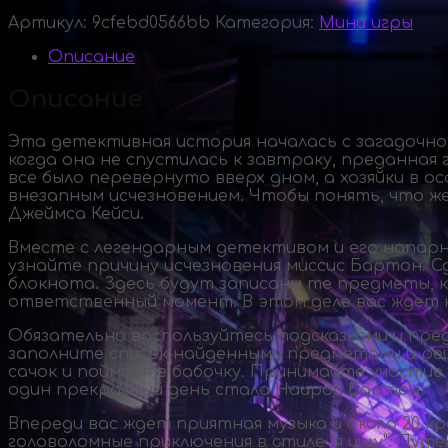
Артикул:
9cfebd0566bb
Категория:
Мини игры
Описание
Описание
Эта детективная история началась с загадочно
когда она не спустилась к завтраку, преданна
все было перевернуто вверх дном, а хозяйки в о
внезапным исчезновением. Чтобы понять, что ж
Джеймса Кейси.
Вместе с легендарным детективом и его напар
узнайте причину исчезновения миссис Бартон. С
блокнота. Здесь будут записаны те предметы, 
ответственный момент. В этом деле вас ждет н
Обязательно воспользуйтесь подсказками и пре
заполните список найденными предметами и ре
сачок и поймайте бабочку. Принимайте участие 
один прекрасный день стала Наирой Бартон.
Впереди вас ждет приятная музыка и около 20 к
головоломные приключения в стиле "я ищу". Пу