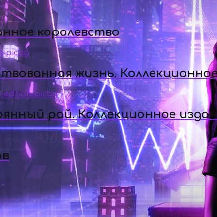
анное королевство
ствованная жизнь. Коллекционное
рянный рай. Коллекционное изда
ов