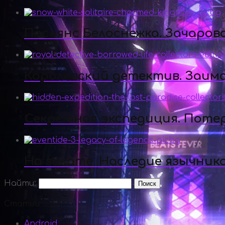
Пасьянс Белоснежка. Зачаров
Королевский детектив. Заим
Секретная экспедиция. Поте
На закате. Наследие язычник
Найти:
Статьи
Android