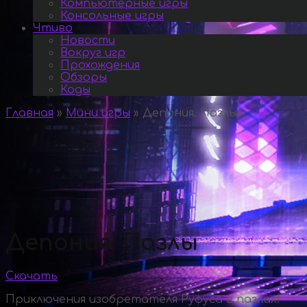
Компьютерные игры
Консольные игры
Чтиво
Новости
Вокруг игр
Прохождения
Обзоры
Коды
Главная
»
Мини игры
»
Депония. Пазлы
»
Депония. Пазлы
Скачать
Приключения изобретателя Руфуса в пазлах!