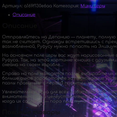
Артикул:
a169f130e6aa
Категория:
Мини игры
Описание
Описание
Отправляйтесь на Депонию — планету, полную н
так не считает. Однажды встретившись с прекра
возлюбленной, Руфусу нужно попасть на Элизиум
На основном поле игры вас ждут нарисованные 
Руфуса. Так, на этой картинке юноша с друзьям
океана на своем корабле…
Справа на поле находятся пазлы: выбирайте их
больше очков заработаете за прохождение уровн
пазлы правильно с первой попытки, то очков о
Увлекательная игра для всех любителей собирать
внимательность и целеустремленность вам точ
когда их соберут, — пора приступать к игре!
Похожие товары