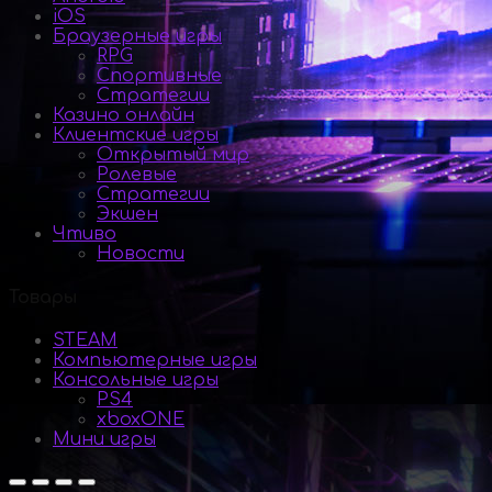
iOS
Браузерные игры
RPG
Спортивные
Стратегии
Казино онлайн
Клиентские игры
Открытый мир
Ролевые
Стратегии
Экшен
Чтиво
Новости
Товары
STEAM
Компьютерные игры
Консольные игры
PS4
xboxONE
Мини игры