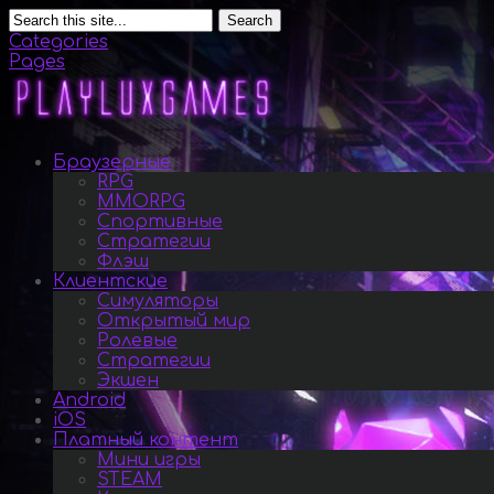
Search
Categories
Pages
Браузерные
RPG
MMORPG
Спортивные
Стратегии
Флэш
Клиентские
Симуляторы
Открытый мир
Ролевые
Стратегии
Экшен
Android
iOS
Платный контент
Мини игры
STEAM