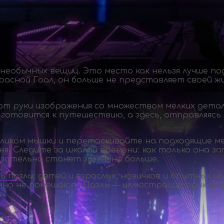
еобычных вещиц. Это место как нельзя лучше по
сной Гоал, он больше не представляет своей жиз
.
от руки изображения со множеством мелких детал
и готовится к путешествию, а здесь, отправляяс
 кликом мышки и перетаскивайте на подходящие м
я. Следите за шкалой времени: как только она з
бязательно станет заметно больше.
 пазлы: детей и взрослых, новичков и опытных иг
но не помешают. Пазлы — иллюстрации приключе