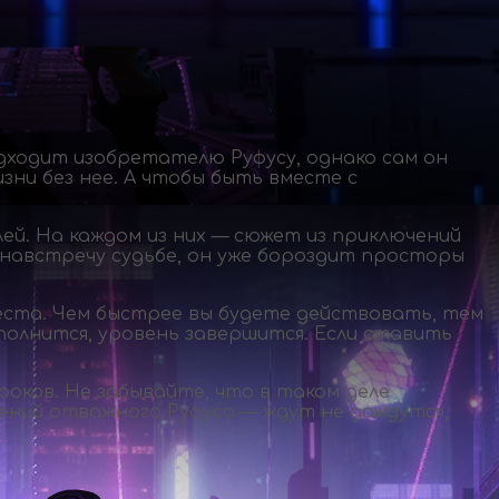
дходит изобретателю Руфусу, однако сам он
ни без нее. А чтобы быть вместе с
ей. На каждом из них — сюжет из приключений
ь навстречу судьбе, он уже бороздит просторы
еста. Чем быстрее вы будете действовать, тем
аполнится, уровень завершится. Если ставить
роков. Не забывайте, что в таком деле
ний отважного Руфуса — ждут не дождутся,