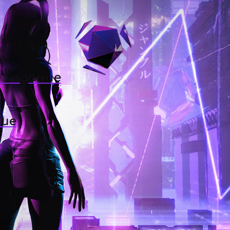
 издание
ние