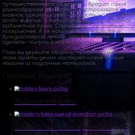
путешественников во времени бродит самая
разнообразная живность. У быстрозавров
главное преимущество – скорость, но они не
особо живучие. С ними справится обыкновенная
арбалетная пушка. Спинозавры – противники
посерьезнее. А уж если началось нашествие
бульдогозавров, лучшее, что вы можете
сделать – кинуть в них
гео-зарядом
.
Пока вы держите оборону, профессор и робот
тоже заняты делом: мастерят новые боевые
машины из подручных материалов.
Похожие товары
Тайные страхи
Сказки нашего времени. Эра