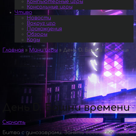
Компьютерные игры
Консольные игры
Чтиво
Новости
Вокруг игр
Прохождения
Обзоры
Коды
Главная
»
Мини игры
»
День D. Башни времени
»
День D. Башни времени
Скачать
Битва с динозаврами. Занять боевые позиции!