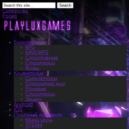
Search
Categories
Pages
Браузерные
RPG
MMORPG
Спортивные
Стратегии
Флэш
Клиентские
Симуляторы
Открытый мир
Ролевые
Стратегии
Экшен
Android
iOS
Платный контент
Мини игры
STEAM