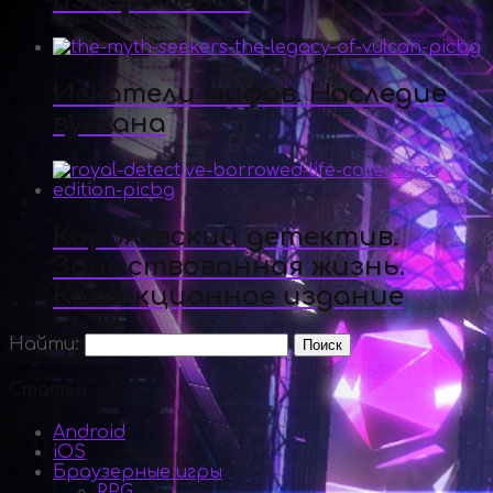
изобретений
Искатели мифов. Наследие
вулкана
Королевский детектив.
Заимствованная жизнь.
Коллекционное издание
Найти:
Статьи
Android
iOS
Браузерные игры
RPG