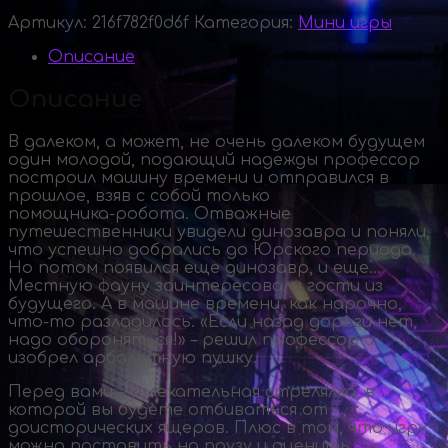
Артикул:
216f782f0d6f
Категория:
Мини игры
Описание
Описание
В далеком, а может, не очень далеком будущем
один молодой, подающий надежды профессор
построил машину времени и отправился в
прошлое, взяв с собой только
помощника-робота
. Отважные
путешественники увидели динозавра и поняли,
что успешно добрались до Юрского периода.
Но потом появился еще динозавр, и еще…
Местную фауну заинтересовали гости из
будущего. А в машине времени, как нарочно,
что-то
разладилось. «Если назад дороги нет,
надо обороняться!» – решил профессор и
изобрел арбалетную пушку.
Перед вами – увлекательная стрелялка, в
которой вы будете отбиваться от
доисторических ящеров. Плюс в том, что игру
можно поставить на паузу и оценить