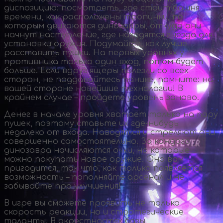
диспозицию: посмотреть, где стоит башня
времени, как расположены тропинки, по
которым двигаются динозавры, откуда они
начнут наступление, где находятся гнезда для
установки оружия. Подумайте, как лучше
расставить пушки. На первых уровнях у
противника только один вход, потом будет
больше. Если вдруг ящеры полезли со всех
сторон, не поддавайтесь панике, помните: на
вашей стороне новейшие технологии! В
крайнем случае – пройдете уровень заново.
Денег в начале уровня хватает только на пару
пушек, поэтому ставьте их
где-нибудь
недалеко от входа. Наводятся и стреляют они
совершенно самостоятельно. За каждого
динозавра начисляются очки, на которые
можно покупать новое оружие. Оно вам
пригодится, так что, как только появляется
возможность – пополняйте арсенал и не
забывайте про улучшения!
В игре вы сможете проявить не только
скорость реакции, но и стратегические
таланты. В окрестностях базы