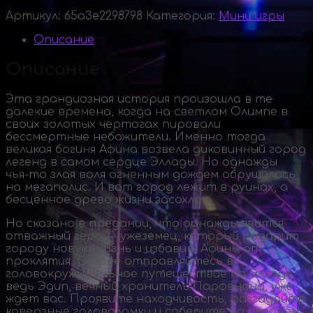
Артикул:
65a3e2298798
Категория:
Мини игры
Описание
Описание
Эта грандиозная история произошла в те
далекие времена, когда на светлом Олимпе в
своих золотых чертогах пировали
бессмертные небожители. Именно тогда
великая богиня Афина возвела диковинный город
легенд в самом сердце Эллады. Но однажды
чья-то
злая воля огненным дождем обрушилась
на мегаполис. И вот город лежит в руинах, а
бесценное древо жизни засохло.
Но сказано в предании, что однажды явится
отважный
герой-чужеземец
, который подарит
городу новую жизнь и избавит Афины от
проклятия. Скорее отправляйтесь в
головокружительное путешествие по Элладе,
ведь Эдип, вечный хранитель Парфенона, уже
ждет вас. Проявите находчивость, разгадайте
каверзные головоломки и соберите на игровом