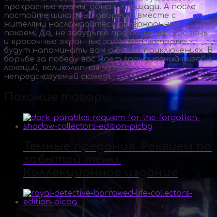
прекрасные храмы, дома и площади. А после
постойте шикарный дворец и вместе с
жителями наслаждайтесь долгожданным
покоем. Да, не забудьте про бонусный уровень
и красочные экранные заставки, которые
будут напоминать вам о былых приключениях. В
борьбе за победу вас ждет грандиозный дизайн
локаций, великолепная музыка и
непредсказуемый сюжет.
Похожие товары
Темные предания. Реквием по
забытой тени.
Коллекционное издание