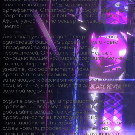
поле все золото и обломки могущественных
артефактов. Отстройте город заново и под
покровительством воинствующей богини
Афины узнайте, кто осквернил священное
место.
Для этого умело создавайте разные цепочки из
одинаковых фишек на игровом поле и ловко
отгадывайте хитроумные загадки
небожителей. Отыщите кувшин Нерея, с
помощью волшебной лиры прогоните безумных
сирен, соберите древний щит Титанов и
узнайте, как распечатать волшебный свиток
Ареса. А в самый сложный момент обратитесь
за помощью к бессмертным героям Эллады —
если, конечно, у вас найдется для каждого из них
золотой медальон.
Будьте расчетливы и проницательны на
протяжении всей легендарной игры: ловко
добывайте волшебные сундучки с
драгоценностями, возводите дома и
налаживайте жизнь города. Пополняйте зал
славы новыми трофеями и обязательно
отыщите коварного злодея, разрушившего