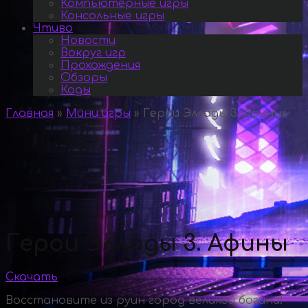
Компьютерные игры
Консольные игры
Чтиво
Новости
Вокруг игр
Прохождения
Обзоры
Коды
Главная
»
Мини игры
»
Герои Эллады 3. Афины
»
Герои Эллады 3. Афины
Скачать
Восстановите из руин город великой богини!