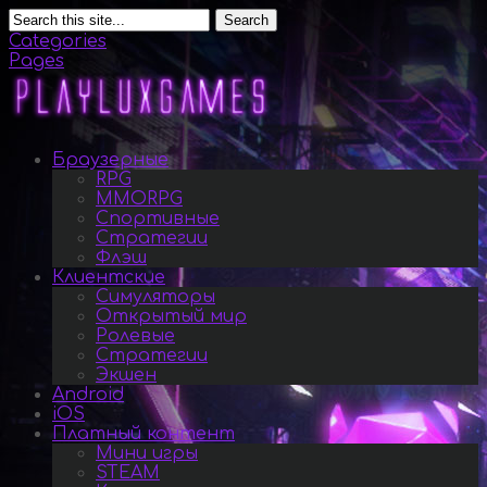
Search
Categories
Pages
Браузерные
RPG
MMORPG
Спортивные
Стратегии
Флэш
Клиентские
Симуляторы
Открытый мир
Ролевые
Стратегии
Экшен
Android
iOS
Платный контент
Мини игры
STEAM