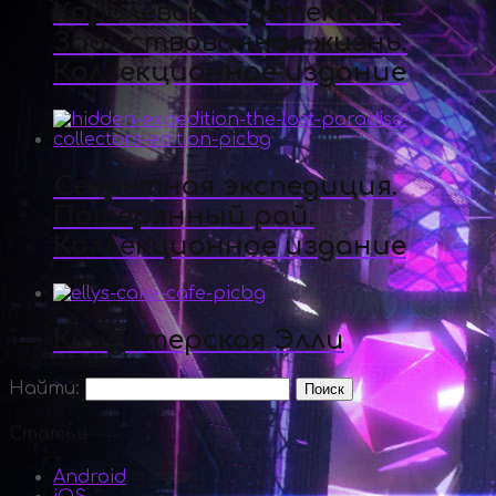
Королевский детектив.
Заимствованная жизнь.
Коллекционное издание
Секретная экспедиция.
Потерянный рай.
Коллекционное издание
Кондитерская Элли
Найти:
Статьи
Android