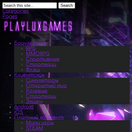
Search
Categories
Pages
Браузерные
RPG
MMORPG
Спортивные
Стратегии
Флэш
Клиентские
Симуляторы
Открытый мир
Ролевые
Стратегии
Экшен
Android
iOS
Платный контент
Мини игры
STEAM