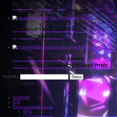
Легенды Индии
Проклятый отель.
Тринадцатый
Пасьянс Белоснежка.
Зачарованное королевство
Найти:
Статьи
Android
iOS
Браузерные игры
RPG
Спортивные