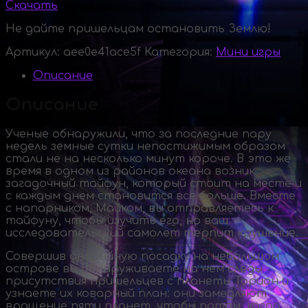
Скачать
Не дайте пришельцам остановить Землю!
Артикул:
aee0e41ace5f
Категория:
Мини игры
Описание
Описание
Ученые обнаружили, что за последние пару
недель земные сутки непостижимым образом
стали не на несколько минут короче. В это же
время в одном из районов океана возник
загадочный тайфун, который стоит на месте и
с каждым днем становится все больше. Вместе
с напарником, Майком, вы отправляетесь к
тайфуну, чтобы изучить его, но ваш
исследовательский самолет терпит крушение.
Совершив аварийную посадку на небольшом
острове вы обнаруживаете на нем следы
присутствия пришельцев с планеты Торион и
узнаете их коварный план: они замедляют
вращение пяти планет, чтобы потом, когда