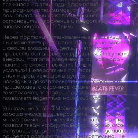
все живое на этих планетах погибнет в череде
природных катаклизмов, стать их
полноправными хозяевами. Вам необходимо
остановить вторжение и предотвратить
гибель обитателей Земли!
Через порталы, установленные пришельцами,
вы сможете перемещаться на другие планеты
и своими глазами увидеть, к чему может
привести остановка их вращения. Отсутствие
энергии, потопы, оледенение, адская жара –
никто не сможет выжить в таких невероятных
условиях! Невероятные по своему ужасу виды
иных миров, лежащих в руинах, служат
наглядным доказательством враждебности
пришельцев, а огромное количество
головоломок, загадок и препятствий не
позволяет надеяться на легкий исход дела.
Уникальные знания Майка, который не только
хорошо учился в университете, но и провел
много времени за мальчишескими проказами,
позволят вам находить выход из самых сложных
ситуаций, однако с большинством заданий вам
придется разбираться самостоятельно. Не