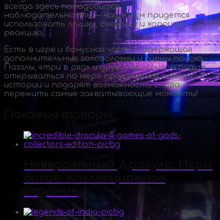
всегда здесь понадобится
наблюдательность — чаще вам придется
использовать логику, смекалку и хорошую
реакцию.
Есть в игре и бонусная часть, содержащая
дополнительные головоломки и сцены поиска.
Паззлы, «три в ряд» и другие
мини-игры
будут
открываться по мере прохождения основной
истории и подарят возможность снова
пережить самые захватывающие моменты!
Похожие товары
Невероятный Дракула. Игры
богов. Коллекционное
издание