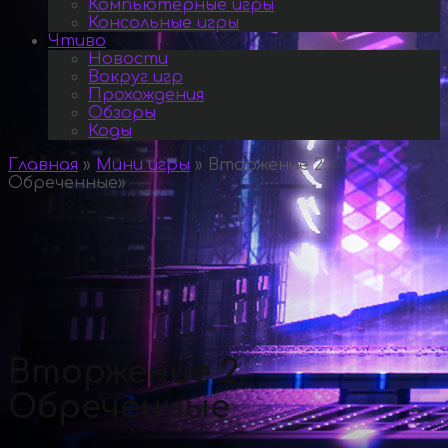
Компьютерные игры
Консольные игры
Чтиво
Новости
Вокруг игр
Прохождения
Обзоры
Коды
Главная
»
Мини игры
»
Вторжение 2.
Обреченные
»
Вторжение 2.
Обреченные