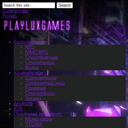
Search
Categories
Pages
Браузерные
RPG
MMORPG
Спортивные
Стратегии
Флэш
Клиентские
Симуляторы
Открытый мир
Ролевые
Стратегии
Экшен
Android
iOS
Платный контент
Мини игры
STEAM