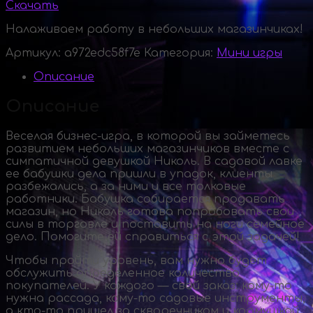
Скачать
Налаживаем работу в небольших магазинчиках!
Артикул:
a972edc58f7e
Категория:
Мини игры
Описание
Описание
Веселая
бизнес-игра
, в которой вы займетесь
развитием небольших магазинчиков вместе с
симпатичной девушкой Николь. В садовой лавке
ее бабушки дела пришли в упадок, клиенты
разбежались, а за ними и все толковые
работники. Бабушка собирается продавать
магазин, но Николь готова попробовать свои
силы в торговле и поставить на ноги семейное
дело. Помогите ей справиться с этой задачей!
Чтобы пройти уровень, вам нужно будет
обслужить определенное количество
покупателей. У каждого — свой заказ:
кому-то
нужна рассада,
кому-то
садовые инструменты,
а
кто-то
пришел за скворечником и кормушкой