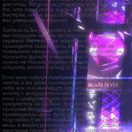
для птиц. Вы должны отыскать в магазинчике
то, что требуется, и сделать это как можно
быстрее, иначе ваши гости рассердятся, а у
вас уменьшится выручка.
Зато если вы уложитесь в экспертное время,
то получите медаль за скорость и качество
сервиса. Экспертные награды очень
пригодятся Николь, если вы отправите ее
повышать квалификацию — например, чтобы
получить диплом специалиста по маркетингу,
нужно не только ходить на занятия, но и
собрать золотой фонд из 15 таких медалей.
Если
кому-нибудь
требуется керосиновая
лампа, а вы даже примерно не представляете
себе, как она выглядит, можно нажать на
кнопку с вопросительным знаком — откроется
окно с изображениями самых сложных
предметов на уровне. Зарабатывайте
полезные бонусы, которые помогут вам в
прохождении игры. Лупа действует как
подсказка, с ее помощью можно найти любую
вещь в вашем магазинчике. Сердечко добавит
терпения посетителям, а заморозка охладит