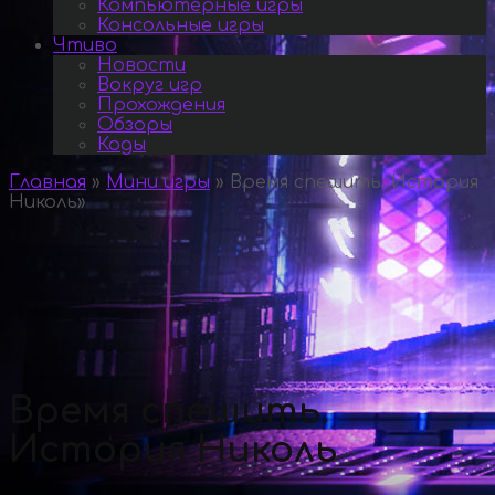
Компьютерные игры
Консольные игры
Чтиво
Новости
Вокруг игр
Прохождения
Обзоры
Коды
Главная
»
Мини игры
»
Время спешить. История
Николь
»
Время спешить.
История Николь