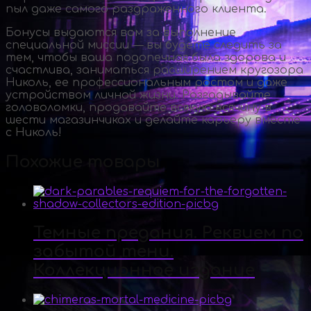
пыл даже самого раздраженного клиента.
Бонусы выдаются вам за выполнение
специальной миссии — вы будете следить за
тем, чтобы ваша подопечная была здорова и
счастлива, заниматься расширением кругозора
Николь, ее профессиональным ростом и даже
устройством личной жизни. Разгадывайте
головоломки, продавайте всякую всячину в
шести магазинчиках и делайте карьеру вместе
с Николь!
Похожие товары
Темные предания. Реквием по
забытой тени.
Коллекционное издание