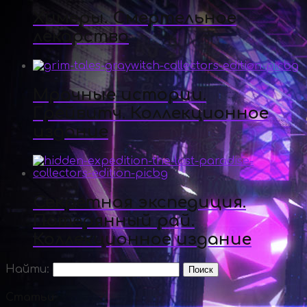
Химеры. Смертельное
лекарство
Мрачные истории.
Грейвитч. Коллекционное
издание
Секретная экспедиция.
Потерянный рай.
Коллекционное издание
Найти:
Статьи