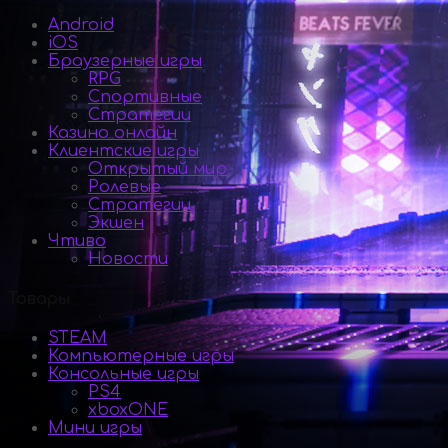
Android
iOS
Браузерные игры
RPG
Спортивные
Стратегии
Казино онлайн
Клиентские игры
Открытый мир
Ролевые
Стратегии
Экшен
Чтиво
Новости
Товары
STEAM
Компьютерные игры
Консольные игры
PS4
xboxONE
Мини игры