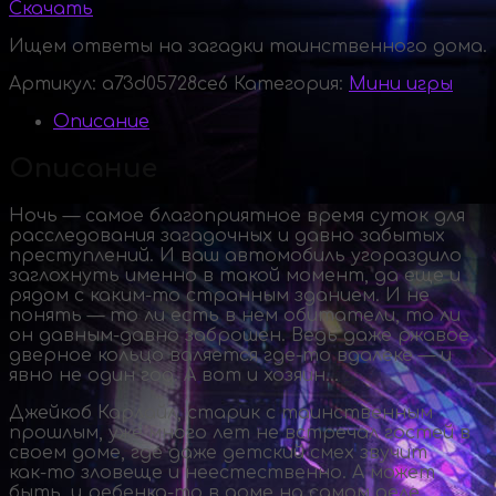
Скачать
Ищем ответы на загадки таинственного дома.
Артикул:
a73d05728ce6
Категория:
Мини игры
Описание
Описание
Ночь — самое благоприятное время суток для
расследования загадочных и давно забытых
преступлений. И ваш автомобиль угораздило
заглохнуть именно в такой момент, да еще и
рядом с
каким-то
странным зданием. И не
понять — то ли есть в нем обитатели, то ли
он
давным-давно
заброшен. Ведь даже ржавое
дверное кольцо валяется
где-то
вдалеке — и
явно не один год. А вот и хозяин…
Джейкоб Карлайл, старик с таинственным
прошлым, уже много лет не встречал гостей в
своем доме, где даже детский смех звучит
как-то
зловеще и неестественно. А может
быть, и
ребенка-то
в доме на самом деле