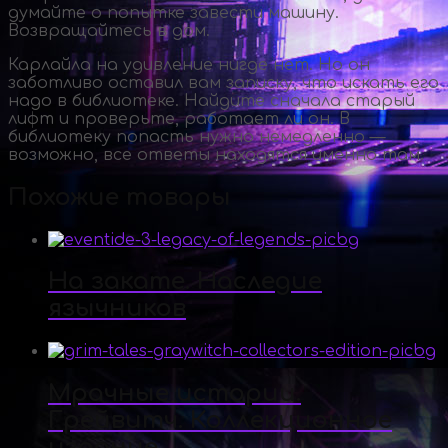
думайте о попытке завести машину.
Возвращайтесь в дом.
Карлайла на удивление нигде нет. Но он
заботливо оставил вам записку, что искать его
надо в библиотеке. Найдите сначала старый
лифт и проверьте, работает ли он. В
библиотеку попасть нужно немедленно —
возможно, все ответы находятся именно там.
Похожие товары
На закате. Наследие
язычников
Мрачные истории.
Грейвитч. Коллекционное
издание