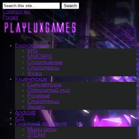
Search
Categories
Pages
Браузерные
RPG
MMORPG
Спортивные
Стратегии
Флэш
Клиентские
Симуляторы
Открытый мир
Ролевые
Стратегии
Экшен
Android
iOS
Платный контент
Мини игры
STEAM