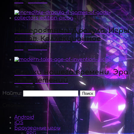
Невероятный Дракула. Игры
богов. Коллекционное
издание
Сказки нашего времени. Эра
изобретений
Найти:
Статьи
Android
iOS
Браузерные игры
RPG