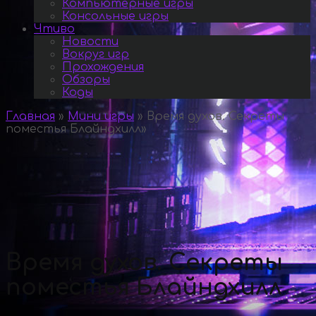
Компьютерные игры
Консольные игры
Чтиво
Новости
Вокруг игр
Прохождения
Обзоры
Коды
Главная
»
Мини игры
»
Время духов. Секреты
поместья Блайндхилл
»
Время духов. Секреты
поместья Блайндхилл