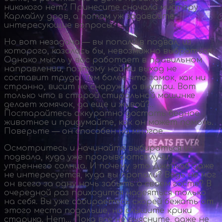
никакого нет? Принесите сначала мистеру
Карлайлу дров, а потом уж задавайте
интересующие вопросы.
Но вот незадача — вы попали в подвал, из
которого, казалось бы, невозможно выбраться.
Однако мысль у вас работает в правильном
направлении, поэтому найти выход не
составит труда. Тем более что замок, как ни
странно, висит не снаружи, а внутри. Вот
только что в старой стиральной машинке
делает хомячок, да еще и живой?..
Постарайтесь аккуратно достать бедное
животное и придумайте, как он может помочь.
Поверьте — он способен на многое.
Осмотритесь и начинайте выбираться из
подвала, куда уже прорываются лучи
утреннего солнца. И почему это Джейкоб даже
не интересуется, куда вы пропали? Ведь не мог
он всего за одну ночь забыть о своем госте? В
очередной раз приходится надеяться только
на себя. Вы уже собираетесь скорей бежать от
этого места подальше, но слышите крики
старика. Нет… Пока все не выясните, даже не