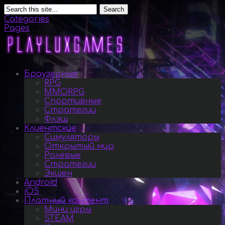
Search
Categories
Pages
Браузерные
RPG
MMORPG
Спортивные
Стратегии
Флэш
Клиентские
Симуляторы
Открытый мир
Ролевые
Стратегии
Экшен
Android
iOS
Платный контент
Мини игры
STEAM