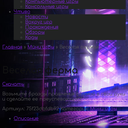
Компьютерные игры
Консольные игры
Чтиво
Новости
Вокруг игр
Прохождения
Обзоры
Коды
Главная
»
Мини игры
»
Веселая ферма
»
Веселая ферма
Скачать
Возьмите бразды правления фермой в свои руки
и сделайте ее преуспевающей!
Артикул:
75f23dbfdb92
Категория:
Мини игры
Описание