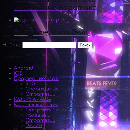
Восстание Каратака
Кондитерская Элли
Найти:
Статьи
Android
iOS
Браузерные игры
RPG
Спортивные
Стратегии
Казино онлайн
Клиентские игры
Открытый мир
Ролевые
Стратегии
Экшен