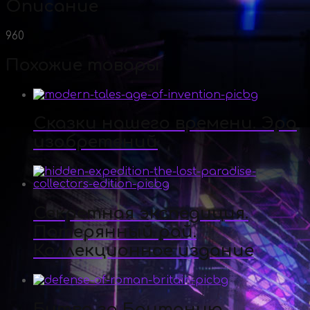
Описание
960
Похожие товары
Сказки нашего времени. Эра
изобретений
Секретная экспедиция.
Потерянный рай.
Коллекционное издание
Битва за Британию.