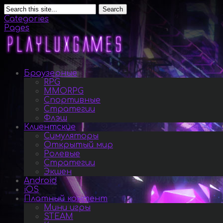
Search
Categories
Pages
Браузерные
RPG
MMORPG
Спортивные
Стратегии
Флэш
Клиентские
Симуляторы
Открытый мир
Ролевые
Стратегии
Экшен
Android
iOS
Платный контент
Мини игры
STEAM