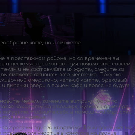
гообразие кофе, но и сможете
не в престижном районе, но со временем вы
 и несколько десертов – для начала это совсем
телям и не заставляйте их ждать, следите за
 вы сможете оживить это местечко. Покупка
сливочный американо, летний латте, ореховый
 и выпечки двери в вашем кафе и вовсе не будут
бновите мебель, замените витрины, барную
акие как цветы на столиках, музыка и даже бра
е забудьте. Наймите себе в помощники бариста,
тов и их чаевые.
о за пределы одного квартала. Ваши достижения:
 поводом для участия в конкурсе на звание