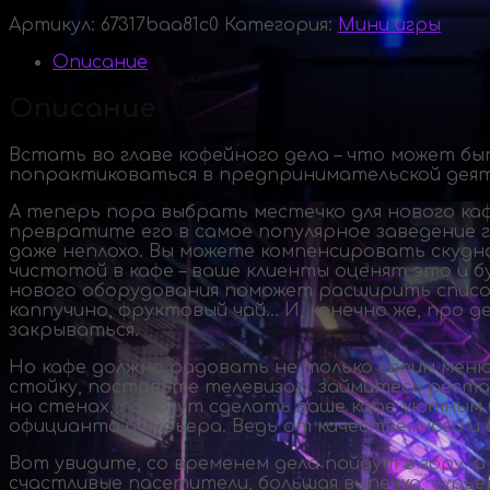
Артикул:
67317baa81c0
Категория:
Мини игры
Описание
Описание
Встать во главе кофейного дела – что может бы
попрактиковаться в предпринимательской дея
А теперь пора выбрать местечко для нового каф
превратите его в самое популярное заведение г
даже неплохо. Вы можете компенсировать скудно
чистотой в кафе – ваше клиенты оценят это и 
нового оборудования поможет расширить список
каппучино, фруктовый чай… И, конечно же, про д
закрываться.
Но кафе должно радовать не только своим меню
стойку, поставьте телевизор, займитесь рестав
на стенах, помогут сделать ваше кафе уютным 
официанта и курьера. Ведь от качественного и 
Вот увидите, со временем дела пойдут в гору, 
счастливые посетители, большая выпечка, курье