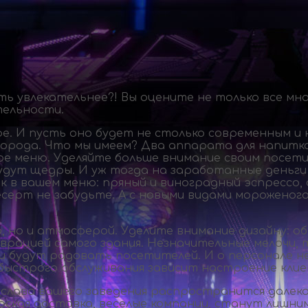
ть увлекательнее?! Вы оцените не только все мно
тельности.
е. И пусть оно будет не столько современным и 
орода. Что мы имеем? Два аппарата для напитков
е меню. Уделяйте больше внимание своим посети
будут щедры. И уж тогда на заработанные деньги
 в вашем меню: пряный и виноградный эспрессо, 
есерт не забудьте. А с новыми видами мороженого
, но и атмосферой. Уделите внимание дизайну: о
рацией самого здания. Незначительные мелочи, т
и будут радовать посетителей. И о персонале н
быстрого обслуживания зависит настроение клиен
а слава вашего заведения распространится далек
рская доставка, веселые компании, станут лишним