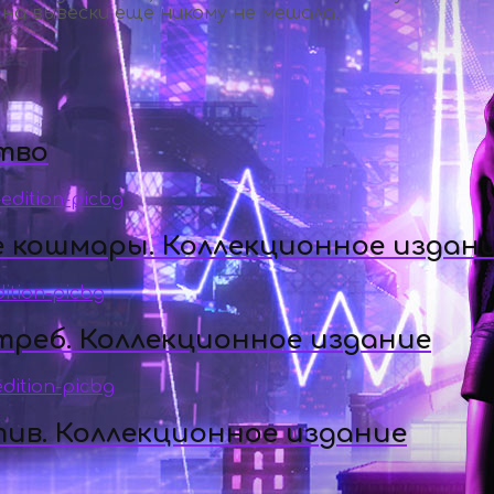
 на вывески еще никому не мешала.
тво
е кошмары. Коллекционное издан
треб. Коллекционное издание
тив. Коллекционное издание