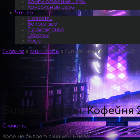
Компьютерные игры
Консольные игры
Чтиво
Новости
Вокруг игр
Прохождения
Обзоры
Коды
Главная
»
Мини игры
»
Бизнес мечты. Кофейня 2
»
Бизнес мечты. Кофейня 
Скачать
Кофе не бывает слишком много!