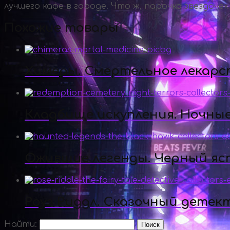
лучшего кафе в городе. Что ж, парочка звездочек
Похожие товары
Химеры. Смертельное лекарс
Кладбище искупления. Ночны
Ожившие легенды. Черный яс
Роуз Риддл. Сказочный детек
Найти: