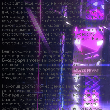
колорита еще никому не мешало. А вот и
первые посетители. Постарайтесь уделить
внимание каждому:
кого-то
в примерочную
сопроводить,
кому-то
наряд помочь выбрать,
кому-то
сумочку или браслетик к сережкам. Ну а
некоторые клиенты любят посмотреть весь
ассортимент магазина. Со своей же стороны
старайтесь быть терпимее и не убегать
далеко, если понадобится ваша помощь. Ваши
старания обязательно окупятся.
Быть ближе к покупателю тоже важно –
проводите акции, устраивайте распродажи.
Благодаря этому вы сможете привлечь в салон
не только клиентов разных социальных слоев –
от студентов до представительных
джентльменов, но и возрастных категорий. А
это, как вы сами понимаете, влияет на выручку.
Накопив достаточно денег, вы сможете
распорядиться ими по своему усмотрению.
Во-первых
, часть вполне можно направить на
бизнес – купить дополнительные стойки для
товара, мягкие стульчики для посетителей,
заняться интерьером или нанять помощника.