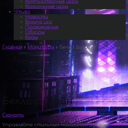
Компьютерные игры
Консольные игры
Чтиво
Новости
Вокруг игр
Прохождения
Обзоры
Коды
Главная
»
Мини игры
»
Белла Дизайн
»
Белла Дизайн
Скачать
Управляйте стильным магазином одежды!