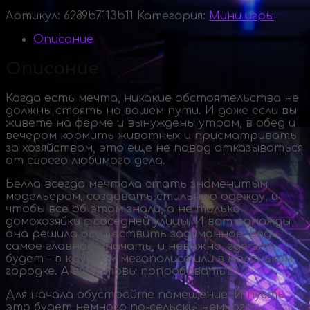
Артикул:
6289b7113b11
Категория:
Мини игры
Описание
Описание
Когда есть мечта, никакие обстоятельства не
должны стоять на вашем пути. И даже если вы
живете на ферме и вынуждены утром, в обед и
вечером кормить животных и присматривать
за хозяйством, это еще не повод отказываться
от своего любимого дела.
Белла всегда мечтала стать знаменитым
модельером, создавать стильную одежду, и
чтобы все об этом знали, а не только
домохозяйки с соседней улицы. И вот однажды
она решила осуществить задуманное. Ведь
самое главное – начать, и неважно, где это
будет – в крупном мегаполисе или в маленьком
городке. А вы готовы попробовать?
Для начала обустройте помещение. И пусть
это будет немного
по-сельски
, немного