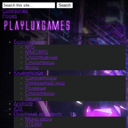
Search
Categories
Pages
Браузерные
RPG
MMORPG
Спортивные
Стратегии
Флэш
Клиентские
Симуляторы
Открытый мир
Ролевые
Стратегии
Экшен
Android
iOS
Платный контент
Мини игры
STEAM