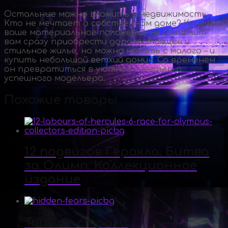
Остальные можно вложить в недвижимость.
Кто не мечтает о собственном доме? Конечно,
ваше материальное положение не позволит
вам сразу приобрести дорогостоящее и
стильное жилье, но можно начать с малого – и
купить небольшой ветхий домик. Со временем
он превратиться в уютное гнездышко
успешного модельера.
Похожие товары
12 подвигов Геракла. Битва
за Олимп. Коллекционное
издание
Тайные страхи