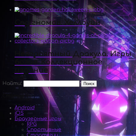
Сад гномов. Хеллоуин
Невероятный Дракула. Игры
богов. Коллекционное
издание
Найти:
Статьи
Android
iOS
Браузерные игры
RPG
Спортивные
Стратегии