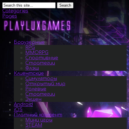
Search
Categories
Pages
Браузерные
RPG
MMORPG
Спортивные
Стратегии
Флэш
Клиентские
Симуляторы
Открытый мир
Ролевые
Стратегии
Экшен
Android
iOS
Платный контент
Мини игры
STEAM