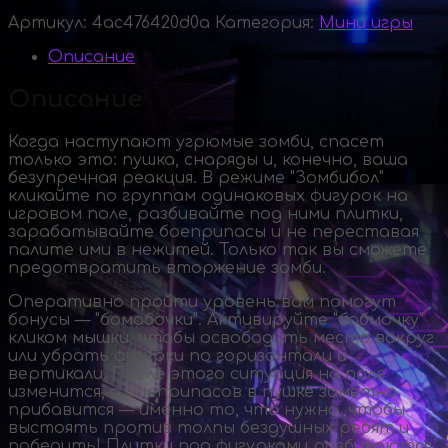
Артикул:
4ac476420d0a
Категория:
Мини игры
Описание
Описание
Когда наступают угрюмые зомби, спасет
только это: пушка, снаряды и, конечно, ваша
безупречная реакция. В режиме "Зомбибол"
кликайте по группам одинаковых фигурок на
игровом поле, разбивайте под ними плитки,
зарабатывайте боеприпасы и не переставая
палите ими в нежитей. Только так вы сможете
предотвратить вторжение зомби.
Оперативно пройти уровень вам помогут
бонусы — "бомобочки". Активируйте "бобмочку"
кликом мышки, чтобы освободить место вокруг
или убрать фигурки по горизонтали и
вертикали. После этого ситуация на поле
изменится, а боеприпасов в пушке заметно
прибавится — именно то, что нужно, чтобы
выстоять против толпы бездушных ребят и
победить! Плитки под фигурками разбиваются,