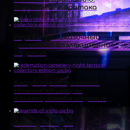
Восстание Каратака
Роуз Риддл. Сказочный
детектив. Коллекционное
издание
Кладбище искупления.
Ночные кошмары.
Коллекционное издание
Легенды Индии