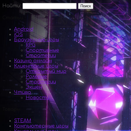
Найти:
Статьи
Android
iOS
Браузерные игры
RPG
Спортивные
Стратегии
Казино онлайн
Клиентские игры
Открытый мир
Ролевые
Стратегии
Экшен
Чтиво
Новости
Товары
STEAM
Компьютерные игры