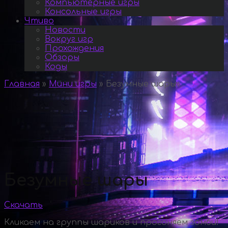
Компьютерные игры
Консольные игры
Чтиво
Новости
Вокруг игр
Прохождения
Обзоры
Коды
Главная
»
Мини игры
»
Безумные шары
»
Безумные шары
Скачать
Кликаем на группы шариков и прогоняем зомби!