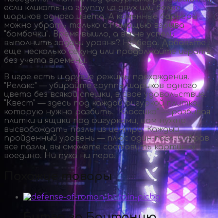
если кликать на группу из двух или более
шариков одного цвета. А каменные барьеры
можно убрать только с помощью взрыва
"бомбочки". Время вышло, а вы не успели
выполнить задачи уровня? Не беда. Добавьте
еще несколько секунд или продолжайте играть
без учета времени.
В игре есть и другие режимы прохождения.
"Релакс" — убирайте группы шариков одного
цвета без всякой спешки, в свое удовольствие.
"Квест" — здесь под каждой фигуркой плитка,
которую нужно разбить. "Классика" — разбивая
плитки и ящики под фигурками, вам нужно
высвобождать пазлы из центра. Каждый
пройденный уровень — плюс один пазл. Собрав
все пазлы, вы сможете составить картинку
воедино. Ни пуха ни пера!
Похожие товары
Битва за Британию.