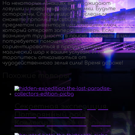
На некоторых локациях вас поджидают
ловушки и каверзные головоломки. Будьте
осторожны. Справившись с последними, вы
сможете пополнить свой арсенал очередным
предметом инвентаря или получить ключ,
который откроет запертую дверь. Если
возникнут трудности в поиске предметов или
потребуется помощь, чтобы
сориентироваться в пространстве,
магический шар к вашим услугам. И не
торопитесь отказываться от
чудодейственного зелья силы! Время дороже!
Похожие товары
Секретная экспедиция.
Потерянный рай.
Коллекционное издание