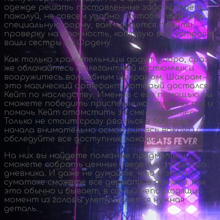
одежде решать поставленные задачи будет,
пожалуй, не совсем удобно. А чтобы получить
специальную форму, вам придется пройти
проверку на прочность, которую вам устроят
ваши сестры по Ордену.
Как только хранительницы дадут добро, сразу
же облачайтесь в элегантный костюмчик и
вооружитесь волшебным шакрамом. Шакрам —
это магический артефакт, который достался
Кейт по наследству. Именно с его помощью вы
сможете победить приспешников темных сил и
помочь Кейт отомстить за смерть матери.
Только не стоит сразу рваться в бой. Для
начала внимательно осмотритесь вокруг и
обследуйте все доступные локации.
На них вы найдете полезные предметы и
сможете собрать ценные сведения для своего
дневника. И даже не думайте, что в этой
суматохе сможете все держать в памяти. Как
это обычно и бывает, в самый неподходящий
момент из головы улетучивается нужная
деталь.