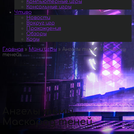
Компьютерные игры
Консольные игры
Чтиво
Новости
Вокруг игр
Прохождения
Обзоры
Коды
Главная
»
Мини игры
»
Ангелы тьмы. Маскарад
теней
»
Ангелы тьмы.
Маскарад теней