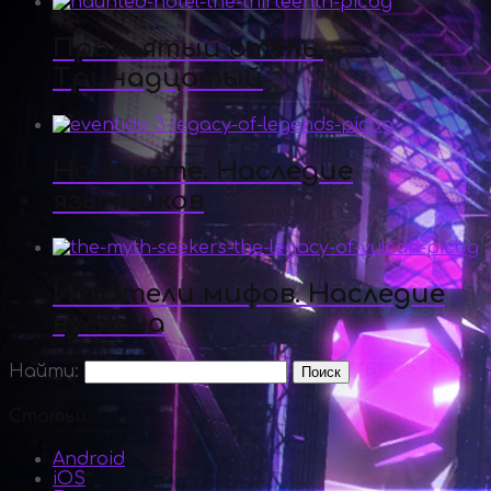
Проклятый отель.
Тринадцатый
На закате. Наследие
язычников
Искатели мифов. Наследие
вулкана
Найти:
Статьи
Android
iOS