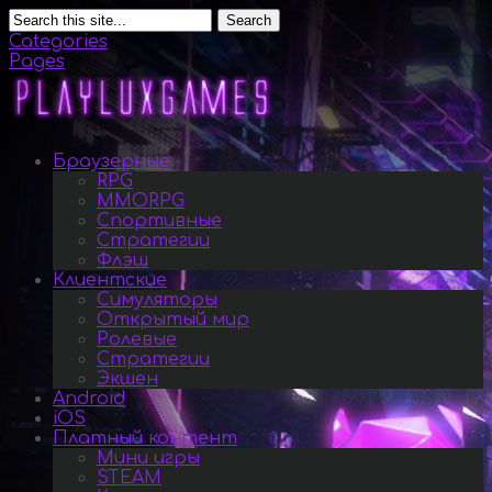
Search
Categories
Pages
Браузерные
RPG
MMORPG
Спортивные
Стратегии
Флэш
Клиентские
Симуляторы
Открытый мир
Ролевые
Стратегии
Экшен
Android
iOS
Платный контент
Мини игры
STEAM