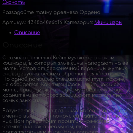
Скачать
Разгадайте тайну древнего Ордена!
Артикул:
4348a40e6a16
Категория:
Мини игры
Описание
Описание
С самого детства Кейт мучают по ночам
кошмары, в которых злые силы нападают на ее
мать. Устав от бесконечной вереницы жутких
снов, девушка решила обратиться к психологу.
Но одной помощью специалиста тут, похоже,
не обойдется. Как выяснилось, Кейт, как и ее
мать, принадлежит к одному древнему Ордену,
хранители которого защищают мир от тех
самых злых сил.
Разумеется, у Кейт возникла масса вопросов. И
именно вы должны помочь ей найти ответы на
них. Вам предстоит пройти множество
испытаний как в реальном, так и в
потустороннем мире. Но в гражданской