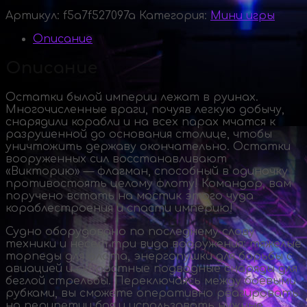
Артикул:
f5a7f527097a
Категория:
Мини игры
Описание
Описание
Остатки былой империи лежат в руинах.
Многочисленные враги, почуяв легкую добычу,
снарядили корабли и на всех парах мчатся к
разрушенной до основания столице, чтобы
уничтожить державу окончательно. Остатки
вооруженных сил восстанавливают
«Викторию» — флагман, способный в одиночку
противостоять целому флоту! Командор, вам
поручено встать на мостик этого чуда
кораблестроения и спасти империю!
Судно оборудовано по последнему слову
техники и несет три вида вооружения: тяжелые
торпеды для флота, энергопушки для борьбы с
авиацией и скоростные подводные снаряды для
беглой стрельбы. Переключаясь между боевыми
рубками, вы сможете оперативно реагировать
на перипетии боя и использовать нужные