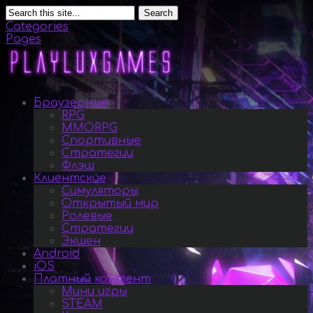
Search
Categories
Pages
Браузерные
RPG
MMORPG
Спортивные
Стратегии
Флэш
Клиентские
Симуляторы
Открытый мир
Ролевые
Стратегии
Экшен
Android
iOS
Платный контент
Мини игры
STEAM