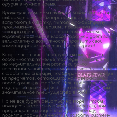
орудия в нужное время.
Вражеские адмиралы тоже не лыком шиты – они
выбрали тактику игнорирования и даже не
вступают в схватку, пытаясь
по-быстрому
прошмыгнуть под вашими прицелами. Но
эскадра идет со скоростью самого медленного
корабля, и разница в классе кораблей дает вам
великолепную возможность проявить свои
коммандорские качества во всей красе!
Каждое вид вашего вооружения имеет свои
особенности: тяжелые торпеды эффективны,
но медлительны, энергопушки долго
восстанавливаются, а для того, чтобы добыть
скоростные снаряды, необходимо подбить один
из предметов, остающихся на поверхности
после крушения кораблей. Эти предметы будут
еще одной вашей целью – они могут дать вам
значительное преимущество в бою!
Но не все будет решаться на море! Чтобы
наладить нормальную жизнь в империи, вам
предстоит возродить из руин столицу,
поднять промышленность и создать систему