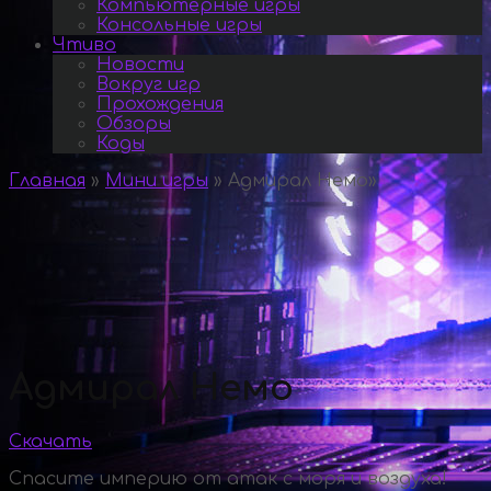
Компьютерные игры
Консольные игры
Чтиво
Новости
Вокруг игр
Прохождения
Обзоры
Коды
Главная
»
Мини игры
»
Адмирал Немо
»
Адмирал Немо
Скачать
Спасите империю от атак с моря и воздуха!