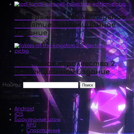
Затерянные земли. Ледяное
заклятие. Коллекционное
издание
Сказочное королевство 2.
Коллекционное издание
Найти:
Статьи
Android
iOS
Браузерные игры
RPG
Спортивные