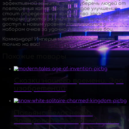
эффективной защиты, чтобы уберечь людей от
повторения катастрофы. Каждое улучшение
стоит определенное количество звезд,
которые даются за уничтожение врагов, а
доступ к новым уровням открывается с
набором очков за удачно проведенные бои.
Коммандор! Империя может рассчитывать
только на вас!
Похожие товары
Сказки нашего времени. Эра
изобретений
Пасьянс Белоснежка.
Зачарованное королевство