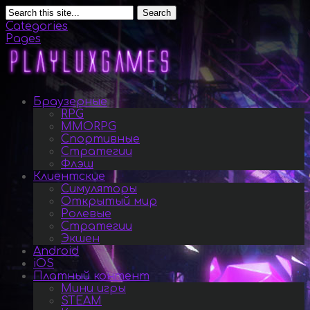
Search
Categories
Pages
Браузерные
RPG
MMORPG
Спортивные
Стратегии
Флэш
Клиентские
Симуляторы
Открытый мир
Ролевые
Стратегии
Экшен
Android
iOS
Платный контент
Мини игры
STEAM