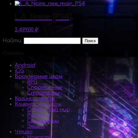
L.A. Noire [PS4]
2,499.00
₽
Найти:
Статьи
Android
iOS
Браузерные игры
RPG
Спортивные
Стратегии
Казино онлайн
Клиентские игры
Открытый мир
Ролевые
Стратегии
Экшен
Чтиво
Новости