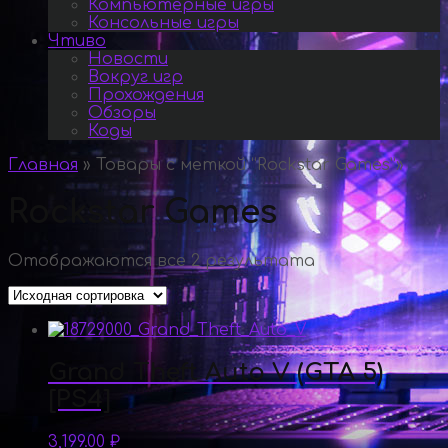
Компьютерные игры
Консольные игры
Чтиво
Новости
Вокруг игр
Прохождения
Обзоры
Коды
Главная
»
Товары с меткой “Rockstar Games”
»
Rockstar Games
Отображаются все 2 результата
Grand Theft Auto V (GTA 5)
[PS4]
3,199.00
₽